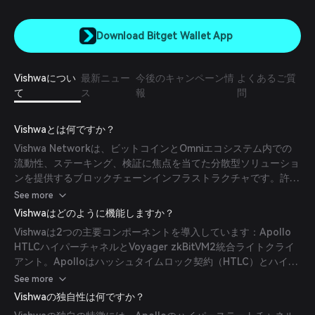
Download Bitget Wallet App
Vishwaについ
最新ニュー
今後のキャンペーン情
よくあるご質
て
ス
報
問
Vishwaとは何ですか？
Vishwa Networkは、ビットコインとOmniエコシステム内での
流動性、ステーキング、検証に焦点を当てた分散型ソリューショ
ンを提供するブロックチェーンインフラストラクチャです。許可
不要のステーキングおよびリステーキングサービス、流動性チャ
See more
ネルを提供し、レイヤー1およびレイヤー2の統合をサポートし
Vishwaはどのように機能しますか？
ます。Vishwaは、さまざまなブロックチェーン環境間のシーム
Vishwaは2つの主要コンポーネントを導入しています：Apollo
レスな相互作用を可能にすることで、そのプラットフォームを通
HTLCハイパーチャネルとVoyager zkBitVM2統合ライトクライ
じてTotal Value Locked（TVL）の拡大を目指しています。
アント。Apolloはハッシュタイムロック契約（HTLC）とハイパ
ーステートチャネルを活用してスループットを最適化し、ビット
See more
コインレイヤー1上での安全な自己保管の資金管理を保証しま
Vishwaの独自性は何ですか？
す。Voyagerはゼロ知識証明技術とBitVM2を組み合わせ、信頼