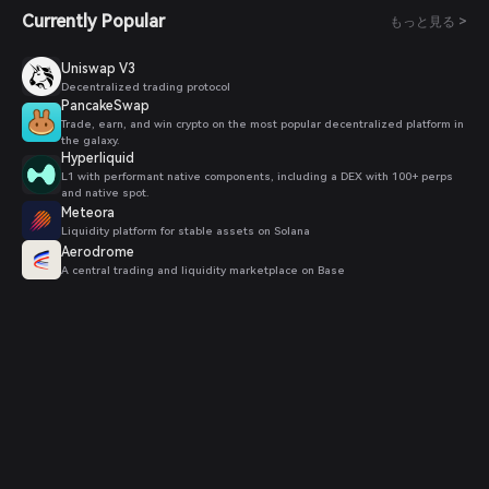
Currently Popular
もっと見る >
Uniswap V3
Decentralized trading protocol
PancakeSwap
Trade, earn, and win crypto on the most popular decentralized platform in
the galaxy.
Hyperliquid
L1 with performant native components, including a DEX with 100+ perps
and native spot.
Meteora
Liquidity platform for stable assets on Solana
Aerodrome
A central trading and liquidity marketplace on Base