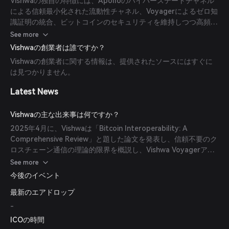
Vishwaの独自の特徴には、Apolloのハイパーステートチャネル
不要のクロスチェーンメッセージ検証と分散型証明生成を促進
による信頼最小化された流動性チャネル、Voyagerによるゼロ知
し、ビットコインをマルチチェーン金融システムに統合します。
識証明の統合、ビットコインのセキュリティを維持しつつ高頻度
の金融取引を可能にするスケーラブルで分散化されたアーキテク
See more
チャが含まれます。
Vishwaの創業者は誰ですか？
Vishwaの創業者に関する情報は、提供されたソースにはすぐに
は見つかりません。
Latest News
Vishwaの主な出来事は何ですか？
2025年4月に、Vishwaは「Bitcoin Interoperability: A
Comprehensive Review」と題した論文を発表し、信頼不要のク
ロスチェーン通信の理論的限界を概説し、Vishwa Voyagerアー
キテクチャを紹介しました。また、Base、Solana、
See more
Ethereum、Arbitrum、Sui、Monadを含む10の主要なパブリッ
今後のイベント
クブロックチェーンにプライベートテストネットを展開しまし
最新のエアドロップ
た。さらに、自己管理型ビットコインの実用的なユースケースを
解放するためにAxalとの大規模なパートナーシップも開始しまし
-
た。
ICOの時間