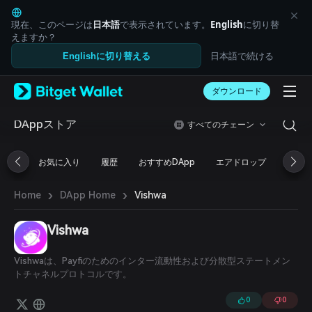
English
日本語
現在、このページは
日本語
で表示されています。
English
に切り替
Tiếng Việt
えますか？
Русский
日本語で続ける
Englishに切り替える
Español (Latinoamérica)
Türkçe
ダウンロード
Italiano
Français
Deutsch
DAppストア
すべてのチェーン
简体中文
繁體中文
お気に入り
履歴
おすすめDApp
エアドロップ
DeFi
Português (Portugal)
Bahasa Indonesia
›
›
Vishwa
Home
DApp Home
ภาษาไทย
العربية
हिन्दी
Vishwa
বাংলা
Español
Vishwaは、Payfiのためのインター流動性および分散型ステートメン
Português (Brasil)
トチャネルプロトコルです。
Español (Argentina)
0
0