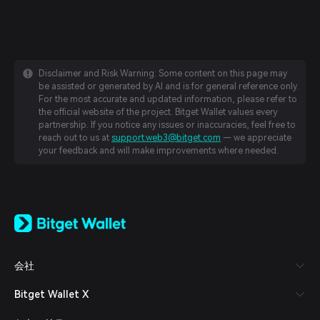
Disclaimer and Risk Warning: Some content on this page may
be assisted or generated by AI and is for general reference only.
For the most accurate and updated information, please refer to
the official website of the project. Bitget Wallet values every
partnership. If you notice any issues or inaccuracies, feel free to
reach out to us at
support.web3@bitget.com
— we appreciate
your feedback and will make improvements where needed.
English
日本語
Tiếng Việt
Русский
会社
Español (Latinoamérica)
Türkçe
Bitget Wallet X
Italiano
Français