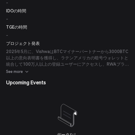
-
IDOの時間
-
TGEの時間
-
プロジェクト発表
2025年5月に、VishwaはBTCマイナーパートナーから3000BTC
以上の意向表明書を獲得し、ラテンアメリカの暗号ウォレットと
統合して100万人以上の登録ユーザーにアクセスし、RWAプラッ
トフォーム、PayFi、法定通貨のオン/オフランププロバイダーに
See more
またがる5億ドル以上の担保需要を表すエコシステムパートナー
Upcoming Events
を参加させました。
データなし