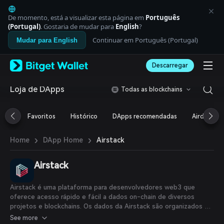
English
日本語
De momento, está a visualizar esta página em
Português
Tiếng Việt
(Portugal)
. Gostaria de mudar para
English
?
Русский
Continuar em Português (Portugal)
Mudar para English
Español (Latinoamérica)
Türkçe
Descarregar
Italiano
Français
Deutsch
Loja de DApps
Todas as blockchains
简体中文
繁體中文
Favoritos
Histórico
DApps recomendadas
Airdrop
Português (Portugal)
Bahasa Indonesia
›
›
Airstack
Home
DApp Home
ภาษาไทย
العربية
हिन्दी
Airstack
বাংলা
Español
Airstack é uma plataforma para desenvolvedores web3 que
Português (Brasil)
oferece acesso rápido e fácil a dados on-chain de diversos
Español (Argentina)
projetos e blockchains. Os dados da Airstack são organizados de
forma única para permitir a composabilidade, combinando dados
See more