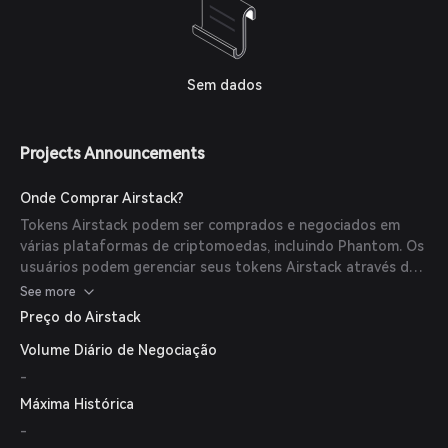
Sem dados
Projects Announcements
Onde Comprar Airstack?
Tokens Airstack podem ser comprados e negociados em
várias plataformas de criptomoedas, incluindo Phantom. Os
usuários podem gerenciar seus tokens Airstack através do
aplicativo móvel Phantom, que permite comprar, vender e
See more
gerenciar ativos cripto em qualquer lugar.
Preço do Airstack
Volume Diário de Negociação
-
Máxima Histórica
-