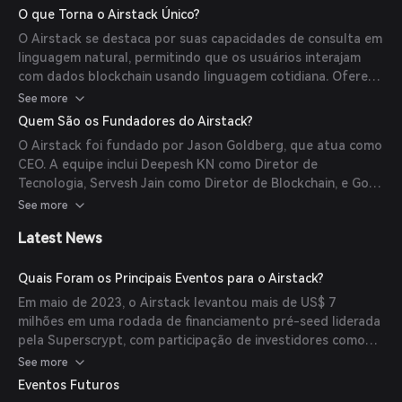
consultas em linguagem natural, traduzindo-as para
O que Torna o Airstack Único?
GraphQL executável, tornando os dados da blockchain
O Airstack se destaca por suas capacidades de consulta em
acessíveis mesmo para aqueles que são novos em GraphQL.
linguagem natural, permitindo que os usuários interajam
Essa abordagem permite que os desenvolvedores integrem
com dados blockchain usando linguagem cotidiana. Oferece
dados relevantes do ecossistema em suas aplicações de
APIs de Identidade Web3 que permitem consultas através
See more
forma fluida.
de ENS, Lens, Farcaster e NFTs com uma única
Quem São os Fundadores do Airstack?
consulta/resposta, promovendo interoperabilidade no
O Airstack foi fundado por Jason Goldberg, que atua como
ecossistema social Web3. Além disso, o Airstack
CEO. A equipe inclui Deepesh KN como Diretor de
disponibiliza acesso abrangente a dados, permitindo que
Tecnologia, Servesh Jain como Diretor de Blockchain, e Gopi
desenvolvedores combinem dados de múltiplas redes e
Bathala como Desenvolvedor Sênior de Blockchain, entre
See more
projetos blockchain para criar aplicações diversas como
outros. A equipe possui ampla experiência em tecnologia
motores de marketing, clientes sociais descentralizados,
Latest News
blockchain e desenvolvimento de software.
aplicativos de mensagens, carteiras e soluções de
associação token-gated.
Quais Foram os Principais Eventos para o Airstack?
Em maio de 2023, o Airstack levantou mais de US$ 7
milhões em uma rodada de financiamento pré-seed liderada
pela Superscrypt, com participação de investidores como
Cypher Capital, Hashed Emergent, NGC, Primal Capital, UOB
See more
Venture e Signum Capital. Esses fundos visam aprimorar a
Eventos Futuros
plataforma de desenvolvedores Web3 com inteligência