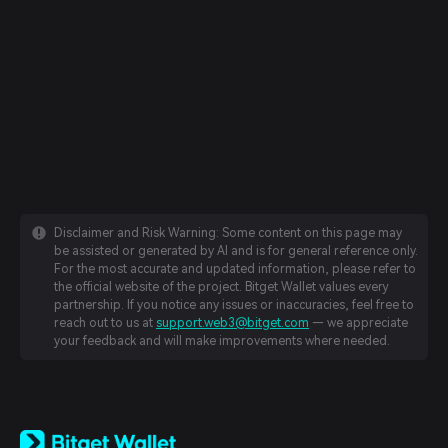
Disclaimer and Risk Warning: Some content on this page may
be assisted or generated by AI and is for general reference only.
For the most accurate and updated information, please refer to
the official website of the project. Bitget Wallet values every
partnership. If you notice any issues or inaccuracies, feel free to
reach out to us at
support.web3@bitget.com
— we appreciate
your feedback and will make improvements where needed.
English
日本語