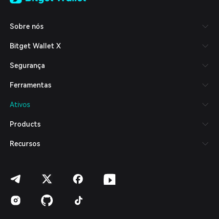
Tiếng Việt
Русский
Sobre nós
Español (Latinoamérica)
Türkçe
Bitget Wallet X
Italiano
Français
Segurança
Deutsch
简体中文
Ferramentas
繁體中文
Português (Portugal)
Ativos
Bahasa Indonesia
ภาษาไทย
Products
العربية
हिन्दी
Recursos
বাংলা
Español
Português (Brasil)
Español (Argentina)