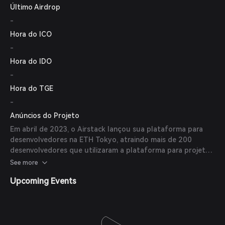
Último Airdrop
artificial do Airstack, permitindo que desenvolvedores criem
aplicações Web3 composáveis de forma mais eficiente.
-
Hora do ICO
-
Hora do IDO
-
Hora do TGE
-
Anúncios do Projeto
Em abril de 2023, o Airstack lançou sua plataforma para
desenvolvedores na ETH Tokyo, atraindo mais de 200
desenvolvedores que utilizaram a plataforma para projetos
que variam desde motores de marketing e ferramentas de
See more
CRM até aplicativos sociais descentralizados e de
Upcoming Events
mensagens. Além disso, o Airstack revelou uma versão
atualizada de seu aplicativo social Jam, construído sobre
Farcaster e Ethereum, apresentando perfis de usuários e
grupos centrados nos colecionáveis Web3 dos usuários.