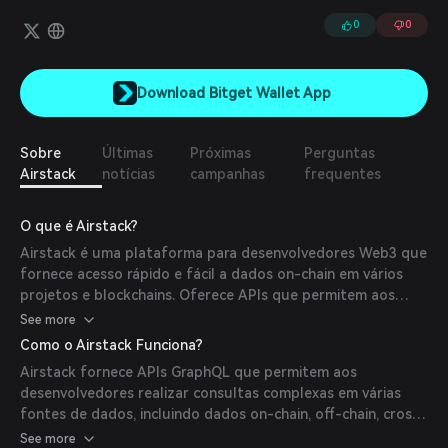
de qualquer uma das fontes e APIs da Airstack em uma única
consulta/resposta. Suas fontes de dados offchain incluem hubs
0
0
Farcaster, XMTP e metadados de tokens/NFTs.
Download Bitget Wallet App
Sobre
Últimas
Próximas
Perguntas
Airstack
notícias
campanhas
frequentes
O que é Airstack?
Airstack é uma plataforma para desenvolvedores Web3 que
fornece acesso rápido e fácil a dados on-chain em vários
projetos e blockchains. Oferece APIs que permitem aos
desenvolvedores consultar, combinar e integrar dados on-
See more
chain, off-chain, cross-chain e cross-application em suas
Como o Airstack Funciona?
aplicações usando uma única consulta e resposta. Isso
Airstack fornece APIs GraphQL que permitem aos
simplifica o desenvolvimento de aplicações Web3
desenvolvedores realizar consultas complexas em várias
composáveis ao eliminar a necessidade de múltiplas
fontes de dados, incluindo dados on-chain, off-chain, cross-
chamadas de API e extensa infraestrutura de backend.
chain e cross-projetos. Seu motor de IA possibilita
See more