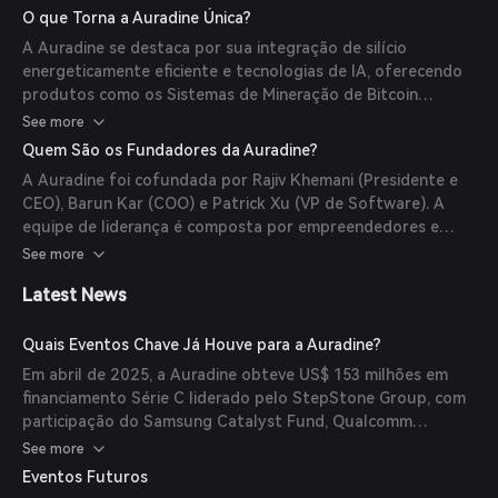
Teraflux™ e as soluções de rede AuraLinks™ para data
O que Torna a Auradine Única?
centers de IA.
A Auradine se destaca por sua integração de silício
energeticamente eficiente e tecnologias de IA, oferecendo
produtos como os Sistemas de Mineração de Bitcoin
Teraflux™, que incluem mineradores refrigerados a ar, por
See more
imersão e hidro-refrigeração. Esses sistemas são
Quem São os Fundadores da Auradine?
projetados para alto desempenho e baixo custo total de
A Auradine foi cofundada por Rajiv Khemani (Presidente e
propriedade. Além disso, sua iniciativa AuraLinks™ atende
CEO), Barun Kar (COO) e Patrick Xu (VP de Software). A
às necessidades de rede para data centers de IA.
equipe de liderança é composta por empreendedores e
tecnólogos experientes com passagens por empresas como
See more
Palo Alto Networks, Marvell, Intel, Google e Wells Fargo.
Latest News
Quais Eventos Chave Já Houve para a Auradine?
Em abril de 2025, a Auradine obteve US$ 153 milhões em
financiamento Série C liderado pelo StepStone Group, com
participação do Samsung Catalyst Fund, Qualcomm
Ventures e MARA. Esse financiamento visa avançar em suas
See more
iniciativas de infraestrutura para blockchain e IA.
Eventos Futuros