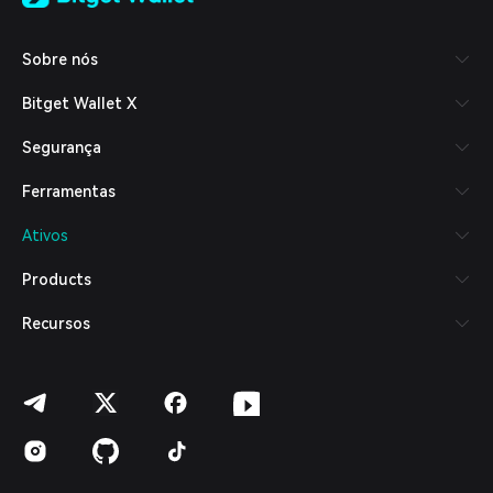
Tiếng Việt
Русский
Sobre nós
Español (Latinoamérica)
Türkçe
Bitget Wallet X
Italiano
Français
Segurança
Deutsch
简体中文
Ferramentas
繁體中文
Português (Portugal)
Ativos
Bahasa Indonesia
ภาษาไทย
Products
العربية
हिन्दी
Recursos
বাংলা
Español
Português (Brasil)
Español (Argentina)