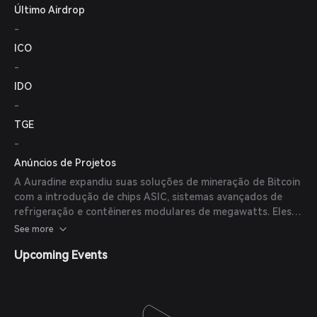
Último Airdrop
-
ICO
-
IDO
-
TGE
-
Anúncios de Projetos
A Auradine expandiu suas soluções de mineração de Bitcoin
com a introdução de chips ASIC, sistemas avançados de
refrigeração e contêineres modulares de megawatts. Eles
também lançaram AuraLinks™ para transformar a malha de
See more
rede para data centers GenAI.
Upcoming Events