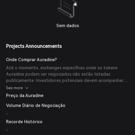
Sem dados
Projects Announcements
Onde Comprar Auradine?
Até o momento, exchanges específicas onde os tokens
Auradine podem ser negociados não estão listadas
publicamente. Investidores potenciais devem acompanhar
as comunicações oficiais da Auradine para atualizações
See more
sobre a disponibilidade dos tokens.
Preço da Auradine
Volume Diário de Negociação
-
Recorde Histórico
-