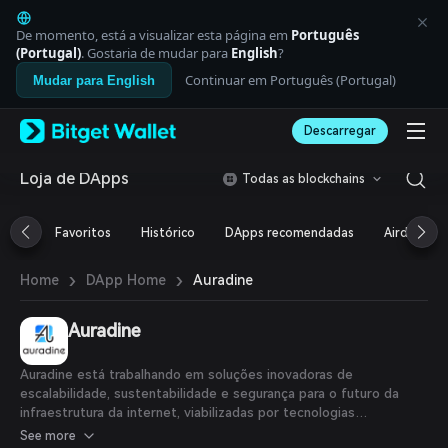
English
日本語
De momento, está a visualizar esta página em
Português
Tiếng Việt
(Portugal)
. Gostaria de mudar para
English
?
Русский
Continuar em Português (Portugal)
Mudar para English
Español (Latinoamérica)
Türkçe
Descarregar
Italiano
Français
Deutsch
Loja de DApps
Todas as blockchains
简体中文
繁體中文
Favoritos
Histórico
DApps recomendadas
Airdrop
Português (Portugal)
Bahasa Indonesia
›
›
Auradine
Home
DApp Home
ภาษาไทย
العربية
हिन्दी
Auradine
বাংলা
Español
Auradine está trabalhando em soluções inovadoras de
Português (Brasil)
escalabilidade, sustentabilidade e segurança para o futuro da
Español (Argentina)
infraestrutura da internet, viabilizadas por tecnologias
revolucionárias de blockchain, segurança, conhecimento zero e
See more