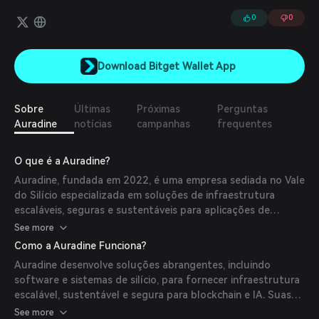
inteligência artificial.
0
0
Download Bitget Wallet App
Sobre
Últimas
Próximas
Perguntas
Auradine
notícias
campanhas
frequentes
O que é a Auradine?
Auradine, fundada em 2022, é uma empresa sediada no Vale
do Silício especializada em soluções de infraestrutura
escaláveis, seguras e sustentáveis para aplicações de
blockchain e IA. A empresa foca no desenvolvimento de
See more
tecnologias de silício e IA energeticamente eficientes para
Como a Auradine Funciona?
suportar aplicações descentralizadas.
Auradine desenvolve soluções abrangentes, incluindo
software e sistemas de silício, para fornecer infraestrutura
escalável, sustentável e segura para blockchain e IA. Suas
ofertas incluem os Sistemas de Mineração de Bitcoin
See more