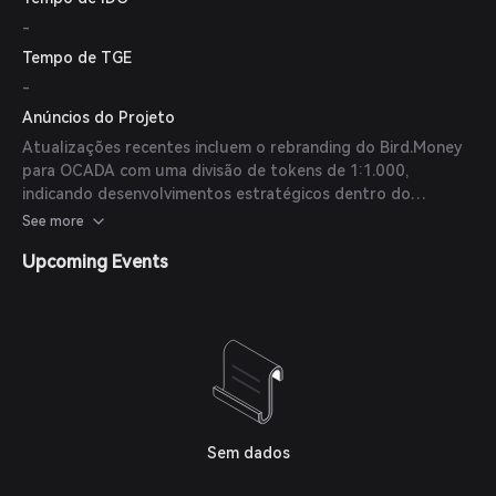
-
Tempo de TGE
-
Anúncios do Projeto
Atualizações recentes incluem o rebranding do Bird.Money
para OCADA com uma divisão de tokens de 1:1.000,
indicando desenvolvimentos estratégicos dentro do
projeto. Além disso, a plataforma tem desenvolvido
See more
ativamente soluções orientadas por dados para analisar
Upcoming Events
riscos nas finanças descentralizadas, como o BIRD Score,
para aprimorar o ecossistema DeFi.
Sem dados