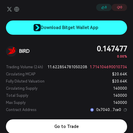
0
0
Download Bitget Wallet App
0.147477
BIRD
0.00%
Trading Volume (24h)
11.622854781050208
1.714104690010734
Circulating MCAP
$20.64K
Fully Diluted Valuation
$20.64K
Circulating Supply
140000
Total Supply
140000
Max Supply
140000
Contract Address
0x7040...7ce0
Go to Trade