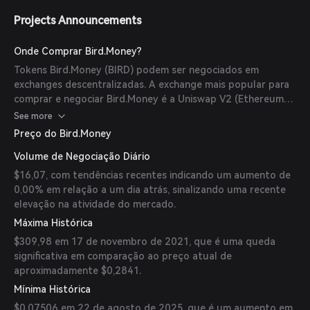
Projects Announcements
Onde Comprar Bird.Money?
Tokens Bird.Money (BIRD) podem ser negociados em
exchanges descentralizadas. A exchange mais popular para
comprar e negociar Bird.Money é a Uniswap V2 (Ethereum),
onde o par de negociação mais ativo BIRD/WETH possui um
See more
volume de negociação de $16,07 nas últimas 24 horas.
Preço do Bird.Money
Volume de Negociação Diário
$16,07, com tendências recentes indicando um aumento de
0,00% em relação a um dia atrás, sinalizando uma recente
elevação na atividade do mercado.
Máxima Histórica
$309,98 em 17 de novembro de 2021, que é uma queda
significativa em comparação ao preço atual de
aproximadamente $0,2841.
Mínima Histórica
$0,07506 em 22 de agosto de 2025, que é um aumento em