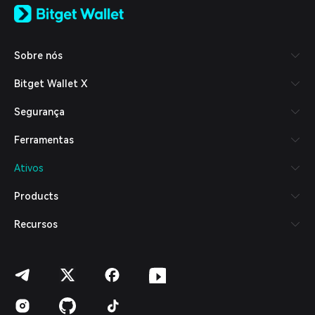
日本語
Tiếng Việt
Русский
Sobre nós
Español (Latinoamérica)
Türkçe
Bitget Wallet X
Italiano
Français
Segurança
Deutsch
简体中文
Ferramentas
繁體中文
Português (Portugal)
Ativos
Bahasa Indonesia
ภาษาไทย
Products
العربية
हिन्दी
Recursos
বাংলা
Español
Português (Brasil)
Español (Argentina)