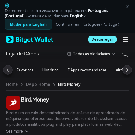
English
日本語
De momento, está a visualizar esta página em
Português
Tiếng Việt
(Portugal)
. Gostaria de mudar para
English
?
Русский
Continuar em Português (Portugal)
Mudar para English
Español (Latinoamérica)
Türkçe
Descarregar
Italiano
Français
Deutsch
Loja de DApps
Todas as blockchains
简体中文
繁體中文
Favoritos
Histórico
DApps recomendadas
Airdrop
Português (Portugal)
Bahasa Indonesia
›
›
Bird.Money
Home
DApp Home
ภาษาไทย
العربية
हिन्दी
Bird.Money
বাংলা
Español
Bird é um oráculo descentralizado de análise de aprendizado de
Português (Brasil)
máquina que oferece aos desenvolvedores de blockchain acesso
Español (Argentina)
a produtos analíticos plug and play para plataformas web de
próxima geração.
See more