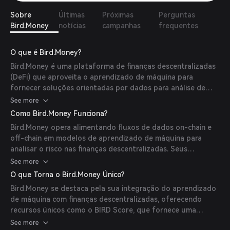
Sobre
Últimas
Próximas
Perguntas
Bird.Money
notícias
campanhas
frequentes
O que é Bird.Money?
Bird.Money é uma plataforma de finanças descentralizadas
(DeFi) que aproveita o aprendizado de máquina para
fornecer soluções orientadas por dados para análise de
risco no espaço DeFi. Oferece uma suíte de produtos e
See more
serviços analíticos, incluindo o Blockchain Individualized Risk
Como Bird.Money Funciona?
of Default (BIRD) Score, que é a primeira pontuação de
Bird.Money opera alimentando fluxos de dados on-chain e
crédito DeFi baseada na previsão estatística de
off-chain em modelos de aprendizado de máquina para
inadimplência de empréstimos. Esta pontuação é criada
analisar o risco nas finanças descentralizadas. Seus
usando métodos avançados de aprendizado de máquina e é
produtos analíticos são acessíveis via oráculos
See more
disponibilizada para protocolos de empréstimo como uma
descentralizados, permitindo que desenvolvedores
classificação simples e acessível. Bird.Money tem como
O que Torna o Bird.Money Único?
integrem soluções DeFi individualizadas adaptadas a cada
objetivo capacitar desenvolvedores de dApps a criar a
Bird.Money se destaca pela sua integração do aprendizado
usuário. Por exemplo, desenvolvedores podem oferecer
experiência do usuário Web3.0 do futuro, desenvolvendo
de máquina com finanças descentralizadas, oferecendo
empréstimos DeFi variáveis ou termos de investimento em
produtos de previsão por aprendizado de máquina ao nível
recursos únicos como o BIRD Score, que fornece uma
launchpad baseados na análise da Bird dos
da carteira, acessíveis dentro de um oráculo on-chain
pontuação de crédito DeFi baseada na previsão estatística
See more
comportamentos passados de uma carteira e fluxos de
descentralizado e sem permissão.