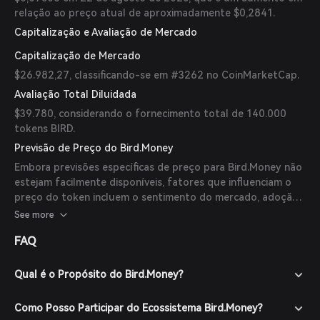
relação ao preço atual de aproximadamente $0,2841.
Capitalização e Avaliação de Mercado
Capitalização de Mercado
$26.982,27, classificando-se em #3262 no CoinMarketCap.
Avaliação Total Diluidada
$39.780, considerando o fornecimento total de 140.000
tokens BIRD.
Previsão de Preço do Bird.Money
Embora previsões específicas de preço para Bird.Money não
estejam facilmente disponíveis, fatores que influenciam o
preço do token incluem o sentimento do mercado, adoção
de seus produtos analíticos e desenvolvimentos dentro do
See more
ecossistema DeFi. É importante notar que os mercados de
FAQ
criptomoedas são altamente voláteis, e desempenho
passado não é indicativo de resultados futuros.
Investidores devem realizar pesquisas detalhadas e
Qual é o Propósito do Bird.Money?
considerar múltiplos fatores antes de tomar decisões de
investimento.
Como Posso Participar do Ecossistema Bird.Money?