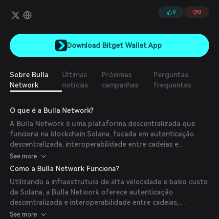
e paguem faturas de maneira totalmente descentralizada.
0
0
Download Bitget Wallet App
Sobre Bulla
Últimas
Próximas
Perguntas
Network
notícias
campanhas
frequentes
O que é a Bulla Network?
A Bulla Network é uma plataforma descentralizada que
funciona na blockchain Solana, focada em autenticação
descentralizada, interoperabilidade entre cadeias e
aplicações DeFi.
See more
Como a Bulla Network Funciona?
Utilizando a infraestrutura de alta velocidade e baixo custo
da Solana, a Bulla Network oferece autenticação
descentralizada e interoperabilidade entre cadeias,
permitindo aplicações DeFi sem interrupções.
See more