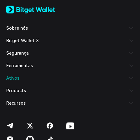
English
日本語
Tiếng Việt
Русский
Sobre nós
Español (Latinoamérica)
Türkçe
Bitget Wallet X
Italiano
Français
Segurança
Deutsch
简体中文
Ferramentas
繁體中文
Português (Portugal)
Ativos
Bahasa Indonesia
ภาษาไทย
Products
العربية
हिन्दी
Recursos
বাংলা
Español
Português (Brasil)
Español (Argentina)