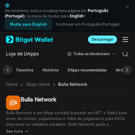
English
日本語
De momento, está a visualizar esta página em
Português
Tiếng Việt
(Portugal)
. Gostaria de mudar para
English
?
Русский
Continuar em Português (Portugal)
Mudar para English
Español (Latinoamérica)
Türkçe
Descarregar
Italiano
Français
Deutsch
Loja de DApps
Todas as blockchains
简体中文
繁體中文
Favoritos
Histórico
DApps recomendadas
Airdrop
Português (Portugal)
Bahasa Indonesia
›
›
Bulla Network
Home
DApp Home
ภาษาไทย
العربية
हिन्दी
Bulla Network
বাংলা
Español
Bulla Network é um dApp contábil baseado em NFT e Web3 para
Português (Brasil)
envio de faturas, pagamentos e folha de pagamento para DAOs,
Español (Argentina)
empresas ou trabalhos paralelos. Bulla Network ajuda a
desbloquear o comércio cripto, permitindo que os usuários criem
See more