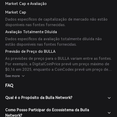
Market Cap e Avaliação
Market Cap
Dados específicos de capitalização de mercado não estão
disponíveis nas fontes fornecidas.
Avaliação Totalmente Diluída
Dados específicos da avaliação totalmente diluída não
estão disponíveis nas fontes fornecidas.
Previsão de Preço do BULLA
As previsões de preço para o BULLA variam entre as fontes.
Por exemplo, a DigitalCoinPrice prevê um preço máximo de
$0,16 em 2025, enquanto a CoinCodex prevê um preço de
$0,063361 até 8 de setembro de 2025. É importante notar
See more
que essas previsões são especulativas e devem ser
FAQ
consideradas com cautela.
Qual é o Propósito da Bulla Network?
Como Posso Participar do Ecossistema da Bulla
Network?