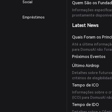
Social
Quem São os Fundad
Informações específic
prontamente disponívei
Empréstimos
Latest News
Quais Foram os Prin
Até a última informaçã
para DomusAI não foram
Próximos Eventos
Último Airdrop
Detalhes sobre futuros 
critérios de elegibilida
Tempo de ICO
Informações sobre o cr
(ICO) para DomusAI não
Tempo de IDO
Detalhes sobre a Ofert