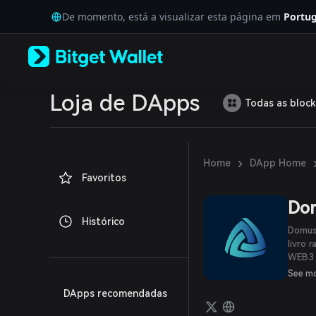
English
De momento, está a visualizar esta página em
Portug
日本語
Tiếng Việt
Русский
Español (Latinoamérica)
Türkçe
Italiano
Loja de DApps
Todas as block
Français
Deutsch
简体中文
繁體中文
›
Home
DApp Home
Português (Portugal)
Favoritos
Bahasa Indonesia
ภาษาไทย
Do
العربية
Histórico
हिन्दी
Domus
বাংলা
livro 
WEB3 
Español
inteli
Português (Brasil)
See m
tecnol
Español (Argentina)
DApps recomendadas
podem 
estab