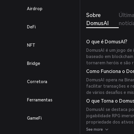
dados.
Airdrop
os dis
Sobre
Últim
como 
inteli
DomusAI
notíci
ambien
DeFi
O que é DomusAI?
NFT
DomusAI é um jogo de i
baseado em blockchain 
tornarem heróis e são
Bridge
Como Funciona o Do
DomusAI opera na Binan
Corretora
facilitar transações e
de vários desafios e m
Ferramentas
O que Torna o Domus
DomusAI se destaca po
jogabilidade RPG imers
GameFi
propriedade dos ativos
real através de suas co
See more