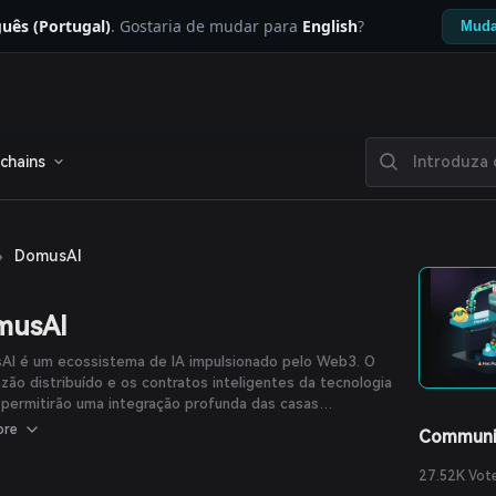
uês (Portugal)
. Gostaria de mudar para
English
?
Muda
chains
›
DomusAI
musAI
AI é um ecossistema de IA impulsionado pelo Web3. O
razão distribuído e os contratos inteligentes da tecnologia
permitirão uma integração profunda das casas
gentes com IA à tecnologia blockchain. Por meio da
ore
Communi
ogia blockchain, os dispositivos de casa inteligente
alcançar comunicação direta descentralizada,
27.52K Vot
elecendo um mecanismo confiável e seguro de troca de