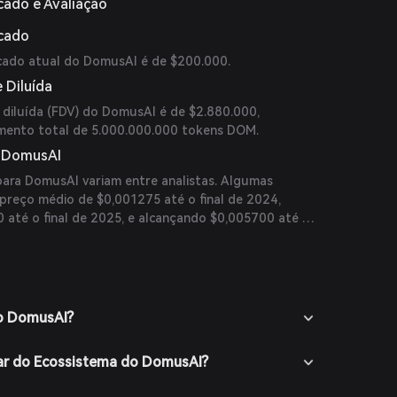
cado e Avaliação
rcado
cado atual do DomusAI é de $200.000.
 Diluída
 diluída (FDV) do DomusAI é de $2.880.000,
imento total de 5.000.000.000 tokens DOM.
o DomusAI
para DomusAI variam entre analistas. Algumas
reço médio de $0,001275 até o final de 2024,
 até o final de 2025, e alcançando $0,005700 até o
to, essas previsões são especulativas e devem ser
la.
do DomusAI?
ar do Ecossistema do DomusAI?