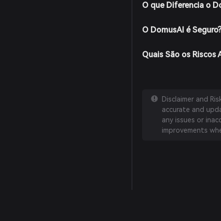
O que Diferencia o 
O DomusAI é Seguro
Quais São os Riscos
Disclaimer and Ri
accurate and updat
any issues or inac
improvements whe
English
日本語
Tiếng Việt