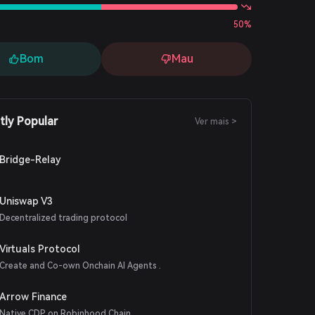
50%
Bom
Mau
tly Popular
Ver mais >
Bridge-Relay
Uniswap V3
Decentralized trading protocol
Virtuals Protocol
Create and Co-own Onchain AI Agents .
Arrow Finance
Native CDP on Robinhood Chain