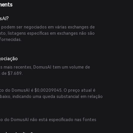
ments
sAI?
podem ser negociados em várias exchanges de
to, listagens específicas em exchanges não são
fornecidas.
gociação
s mais recentes, DomusAI tem um volume de
 de $7.689.
ico do DomusAI é $0,00209045. O preço atual é
 baixo, indicando uma queda substancial em relação
co do DomusAI não está especificado nas fontes