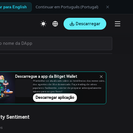
Continuar em Português (Portugal)
r para English
Descarregar
Descarregue a app da Bitget Wallet
Mantenha-se atualizado sobre as tendências das meme coins,
dos agentes de IA e do mercado. Faça trading de ativos
populares facilmente, sem ter de preparar antecipadamente
tokens para as gas fees!
Descarregar aplicação
ty Sentiment
es