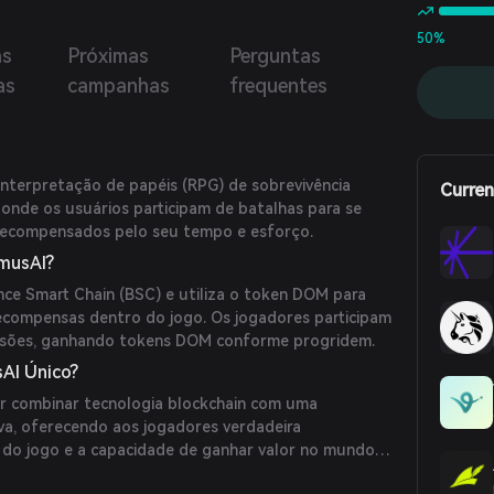
 Os usuários podem realizar interações inteligentes com
positivos domésticos por meio de contratos inteligentes,
50%
as
Próximas
Perguntas
gerenciamento automatizado de energia e pagamentos
gentes, possibilitando economia de energia, proteção
as
campanhas
frequentes
tal e operação inteligente das casas inteligentes.
nterpretação de papéis (RPG) de sobrevivência
Curren
onde os usuários participam de batalhas para se
 recompensados pelo seu tempo e esforço.
musAI?
ce Smart Chain (BSC) e utiliza o token DOM para
 recompensas dentro do jogo. Os jogadores participam
issões, ganhando tokens DOM conforme progridem.
AI Único?
r combinar tecnologia blockchain com uma
iva, oferecendo aos jogadores verdadeira
 do jogo e a capacidade de ganhar valor no mundo
nquistas no jogo.