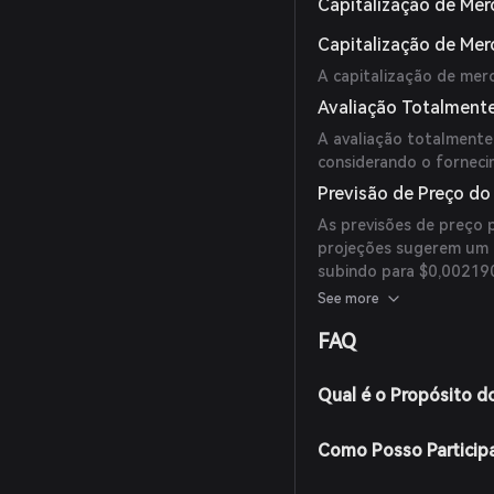
Capitalização de Mer
Capitalização de Me
A capitalização de mer
Avaliação Totalmente
A avaliação totalmente
considerando o fornec
Previsão de Preço d
As previsões de preço 
projeções sugerem um p
subindo para $0,002190
final de 2030. Entretan
See more
consideradas com caute
FAQ
Qual é o Propósito 
Como Posso Particip