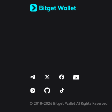
Русский
Español (Latinoamérica)
Türkçe
Italiano
Français
Deutsch
简体中文
繁體中文
Português (Portugal)
Bahasa Indonesia
ภาษาไทย
العربية
हिन्दी
বাংলা
Español
Português (Brasil)
Español (Argentina)
© 2018-2026 Bitget Wallet All Rights Reserved