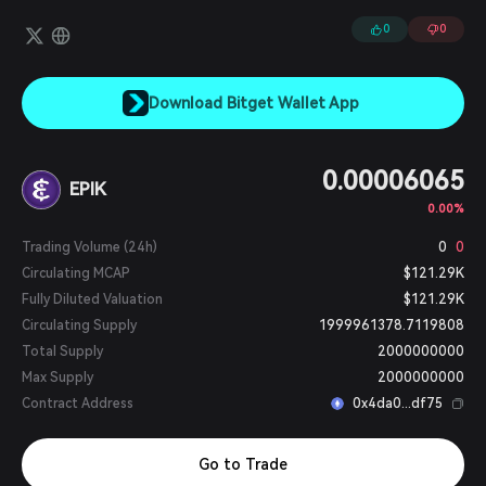
0
0
Download Bitget Wallet App
0.00006065
EPIK
0.00%
Trading Volume (24h)
0
0
Circulating MCAP
$121.29K
Fully Diluted Valuation
$121.29K
Circulating Supply
1999961378.7119808
Total Supply
2000000000
Max Supply
2000000000
Contract Address
0x4da0...df75
Go to Trade