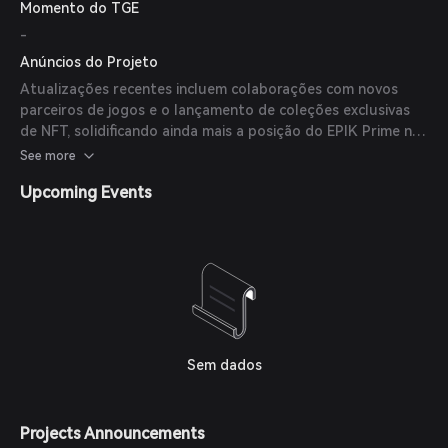
Momento do TGE
-
Anúncios do Projeto
Atualizações recentes incluem colaborações com novos
parceiros de jogos e o lançamento de coleções exclusivas
de NFT, solidificando ainda mais a posição do EPIK Prime nos
setores de jogos e blockchain.
See more
Upcoming Events
Sem dados
Projects Announcements