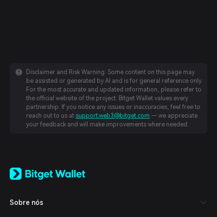
Disclaimer and Risk Warning: Some content on this page may
be assisted or generated by AI and is for general reference only.
For the most accurate and updated information, please refer to
the official website of the project. Bitget Wallet values every
partnership. If you notice any issues or inaccuracies, feel free to
reach out to us at
support.web3@bitget.com
— we appreciate
your feedback and will make improvements where needed.
English
日本語
Tiếng Việt
Русский
Sobre nós
Español (Latinoamérica)
Türkçe