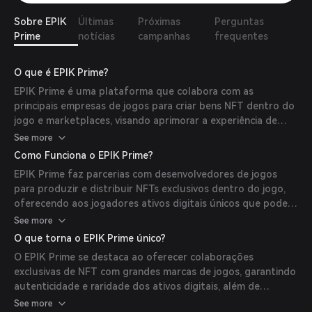
Sobre EPIK
Últimas
Próximas
Perguntas
Prime
notícias
campanhas
frequentes
O que é EPIK Prime?
EPIK Prime é uma plataforma que colabora com as
principais empresas de jogos para criar bens NFT dentro do
jogo e marketplaces, visando aprimorar a experiência de
jogo ao integrar a tecnologia blockchain.
See more
Como Funciona o EPIK Prime?
EPIK Prime faz parcerias com desenvolvedores de jogos
para produzir e distribuir NFTs exclusivos dentro do jogo,
oferecendo aos jogadores ativos digitais únicos que podem
ser possuídos, negociados e utilizados em várias
See more
plataformas de jogos.
O que torna o EPIK Prime único?
O EPIK Prime se destaca ao oferecer colaborações
exclusivas de NFT com grandes marcas de jogos, garantindo
autenticidade e raridade dos ativos digitais, além de
promover uma integração perfeita dos NFTs nas
See more