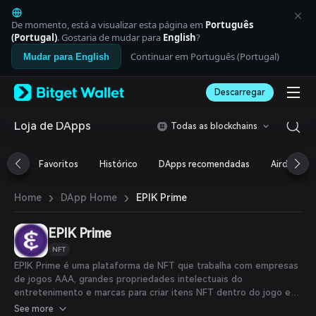
English
日本語
De momento, está a visualizar esta página em
Português
Tiếng Việt
(Portugal)
. Gostaria de mudar para
English
?
Русский
Continuar em Português (Portugal)
Mudar para English
Español (Latinoamérica)
Türkçe
Descarregar
Italiano
Français
Deutsch
Loja de DApps
Todas as blockchains
简体中文
繁體中文
Favoritos
Histórico
DApps recomendadas
Airdrop
Português (Portugal)
Bahasa Indonesia
›
›
EPIK Prime
Home
DApp Home
ภาษาไทย
العربية
हिन्दी
EPIK Prime
বাংলা
NFT
Español
EPIK Prime é uma plataforma de NFT que trabalha com empresas
Português (Brasil)
de jogos AAA, grandes propriedades intelectuais do
Español (Argentina)
entretenimento e marcas para criar itens NFT dentro do jogo e
marketplaces.
See more