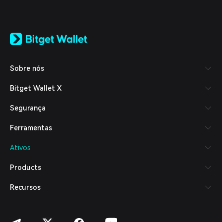
English
日本語
Tiếng Việt
Русский
Sobre nós
Español (Latinoamérica)
Türkçe
Bitget Wallet X
Italiano
Français
Segurança
Deutsch
简体中文
Ferramentas
繁體中文
Português (Portugal)
Ativos
Bahasa Indonesia
ภาษาไทย
Products
العربية
हिन्दी
Recursos
বাংলা
Español
Português (Brasil)