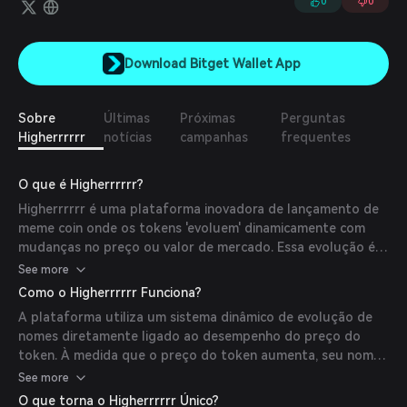
0
0
Download Bitget Wallet App
Sobre
Últimas
Próximas
Perguntas
Higherrrrrr
notícias
campanhas
frequentes
O que é Higherrrrrr?
Higherrrrrr é uma plataforma inovadora de lançamento de
meme coin onde os tokens 'evoluem' dinamicamente com
mudanças no preço ou valor de mercado. Essa evolução é
alcançada por meio de atualizações de metadados on-
See more
chain, criando uma experiência única e envolvente para os
Como o Higherrrrrr Funciona?
usuários.
A plataforma utiliza um sistema dinâmico de evolução de
nomes diretamente ligado ao desempenho do preço do
token. À medida que o preço do token aumenta, seu nome
evolui para refletir seu crescimento. Isso é gerenciado por
See more
oráculos on-chain e contratos inteligentes que atualizam
O que torna o Higherrrrrr Único?