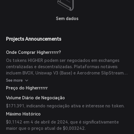
Sem dados
Projects Announcements
Onde Comprar Higherrrrrr?
Os tokens HIGHER podem ser negociados em exchanges
centralizadas e descentralizadas. Plataformas notáveis
incluem BVOX, Uniswap V3 (Base) e Aerodrome SlipStream,
sendo o par de negociação mais ativo HIGHER/USDT na
See more
BVOX.
Preço do Higherrrrrr
Volume Diário de Negociação
$171.391, indicando negociação ativa e interesse no token.
Máximo Histórico
$0,1142 em 4 de abril de 2024, que é significativamente
maior que o preço atual de $0,003242.