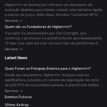
automaticamente os metadados do token quando os
Higherrrrrr se destaca por oferecer um mecanismo de
limites de preço predefinidos são ultrapassados.
evolução dinâmica para tokens, criando uma narrativa ligada
a marcos de preço. Além disso, introduz 'Conviction NFTs'
que servem como prova de participação inicial,
See more
recompensando compras significativas de tokens e
Quem são os Fundadores do Higherrrrrr?
capturando a jornada evolutiva do token.
O projeto foi desenvolvido por Carl Cortright, que
construiu o protocolo e a plataforma em aproximadamente
10 dias. Sua visão era criar um novo tipo de plataforma de
lançamento de meme coin que integra mecânicas de
See more
evolução dinâmica e engajamento comunitário.
Latest News
Quais Foram os Principais Eventos para o Higherrrrrr?
Desde seu lançamento, Higherrrrrr alcançou marcos
significativos, incluindo um volume de negociação de cerca
de 600 ETH em sua primeira semana. A plataforma também
ganhou atenção por sua abordagem inovadora a meme
See more
coins e evolução dinâmica de tokens.
Eventos Futuros
Último Airdrop