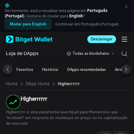
English
日本語
De momento, está a visualizar esta página em
Português
Tiếng Việt
(Portugal)
. Gostaria de mudar para
English
?
Русский
Continuar em Português (Portugal)
Mudar para English
Español (Latinoamérica)
Türkçe
Descarregar
Italiano
Français
Deutsch
Loja de DApps
Todas as blockchains
简体中文
繁體中文
Favoritos
Histórico
DApps recomendadas
Airdrop
Português (Portugal)
Bahasa Indonesia
›
›
Higherrrrrr
Home
DApp Home
ภาษาไทย
العربية
हिन्दी
Higherrrrrr
বাংলা
Español
Higherrrrrr é uma plataforma launchpad para Memecoins que
Português (Brasil)
"evoluem" em resposta às mudanças no preço ou na capitalização
Español (Argentina)
de mercado.