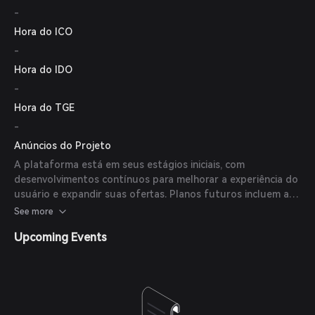
-
Hora do ICO
-
Hora do IDO
-
Hora do TGE
-
Anúncios do Projeto
A plataforma está em seus estágios iniciais, com
desenvolvimentos contínuos para melhorar a experiência do
usuário e expandir suas ofertas. Planos futuros incluem a
introdução de mais padrões de evolução e a ampliação da
See more
comunidade por meio de parcerias estratégicas.
Upcoming Events