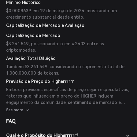
Mínimo Histórico
$0,0008639 em 19 de março de 2024, mostrando um
crescimento substancial desde então.
Capitalização de Mercado e Avaliação
Capitalização de Mercado
$3.241.549, posicionando-o em #2403 entre as
criptomoedas.
Avaliação Total Diluição
Também $3.241.549, considerando o suprimento total de
1.000.000.000 de tokens.
Previsão de Preço do Higherrrrrr
Embora previsões específicas de preço sejam especulativas,
fatores que influenciam o preço do HIGHER incluem
engajamento da comunidade, sentimento de mercado e
adoção. Como uma meme coin, seu valor é fortemente
See more
influenciado pela cultura online e pelo sentimento da
FAQ
comunidade.
Qual é o Propósito do Higherrrrrr?