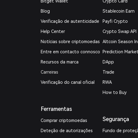
Bitget Wallet
Crypto Card
Blog
Stablecoin Earn
Verificação de autenticidade
Payfi Crypto
Help Center
Crypto Swap API
Notícias sobre criptomoedas
Altcoin Season I
Entre em contacto connosco
Prediction Marke
Recursos da marca
DApp
Carreiras
Trade
Verificação do canal oficial
RWA
How to Buy
Ferramentas
Segurança
Comprar criptomoedas
Deteção de autorizações
Fundo de proteç