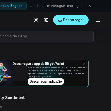
Continuar em Português (Portugal)
r para English
Descarregar
Descarregue a app da Bitget Wallet
Mantenha-se atualizado sobre as tendências das meme coins,
dos agentes de IA e do mercado. Faça trading de ativos
populares facilmente, sem ter de preparar antecipadamente
tokens para as gas fees!
Descarregar aplicação
ty Sentiment
es