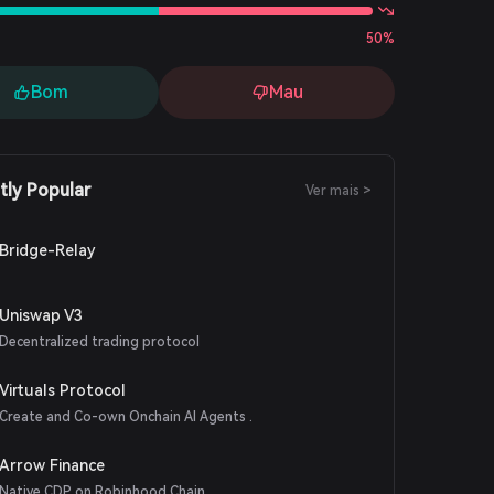
50%
Bom
Mau
tly Popular
Ver mais >
Bridge-Relay
Uniswap V3
Decentralized trading protocol
Virtuals Protocol
Create and Co-own Onchain AI Agents .
Arrow Finance
Native CDP on Robinhood Chain