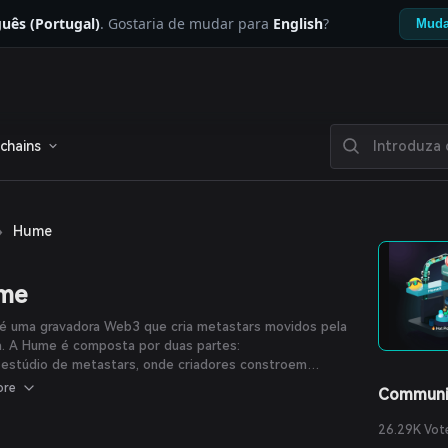
uês (Portugal)
. Gostaria de mudar para
English
?
Muda
chains
›
Hume
me
é uma gravadora Web3 que cria metastars movidos pela
a. A Hume é composta por duas partes:
 estúdio de metastars, onde criadores constroem
as totalmente virtuais com personas únicas, histórias de
ore
Communi
 músicas, performances e muito mais.
a plataforma (chamada The Spot) onde as pessoas
26.29K Vot
acompanhar e orientar o processo criativo dos