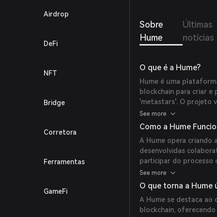
metast
Airdrop
ações
Sobre
Últimas
Hume
notícias
DeFi
O que é a Hume?
NFT
Hume é uma plataforma 
blockchain para criar e
'metastars'. O projeto 
Bridge
arte digital, música e
See more
descentralizada.
Como a Hume Funcio
Corretora
A Hume opera criando ar
desenvolvidas colabor
participar do processo 
Ferramentas
propriedade dos NFTs 
See more
exclusivo e direitos de 
O que torna a Hume 
GameFi
A Hume se destaca ao c
blockchain, oferecendo