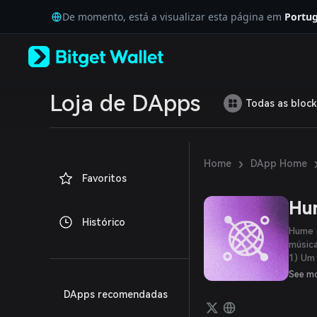
English
De momento, está a visualizar esta página em
Portug
日本語
Tiếng Việt
Русский
Español (Latinoamérica)
Türkçe
Italiano
Loja de DApps
Todas as block
Français
Deutsch
简体中文
繁體中文
›
Home
DApp Home
Português (Portugal)
Favoritos
Bahasa Indonesia
ภาษาไทย
Hu
العربية
Histórico
हिन्दी
Hume 
বাংলা
músic
1) Um
Español
artist
Português (Brasil)
See m
fundo,
Español (Argentina)
DApps recomendadas
2) Um
podem 