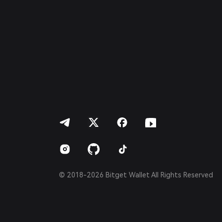
Italiano
Français
Deutsch
简体中文
繁體中文
Português (Portugal)
Bahasa Indonesia
ภาษาไทย
العربية
हिन्दी
বাংলা
Español
Português (Brasil)
Español (Argentina)
© 2018-2026 Bitget Wallet All Rights Reserved