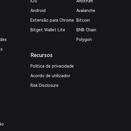
iOS
Arbitrum
Android
Avalanche
Extensão para Chrome
Bitcoin
Bitget Wallet Lite
BNB Chain
ndex
Polygon
ts
Recursos
Política de privacidade
Acordo de utilizador
Risk Disclosure
ão