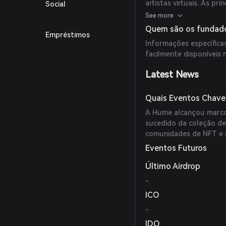
artistas virtuais. As pri
Social
Propriedade dos NFTs H
See more
influência.
Quem são os fundad
Empréstimos
Criação musical colabo
Informações específic
Integração de arte digit
facilmente disponíveis 
Latest News
Quais Eventos Chave
A Hume alcançou marcos
sucedido da coleção d
comunidades de NFT e 
Eventos Futuros
Último Airdrop
-
ICO
-
IDO