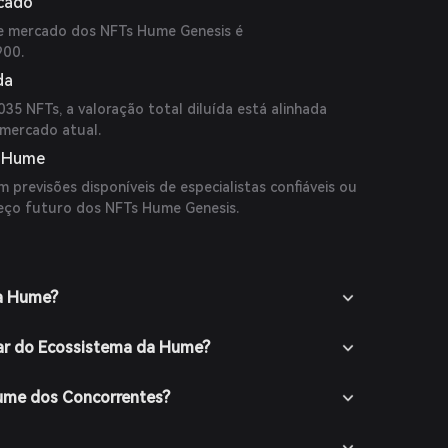
rcado
de mercado dos NFTs Hume Genesis é
900.
da
.035 NFTs, a valoração total diluída está alinhada
 mercado atual.
o Hume
 previsões disponíveis de especialistas confiáveis ou
eço futuro dos NFTs Hume Genesis.
da Hume?
ar do Ecossistema da Hume?
Hume dos Concorrentes?