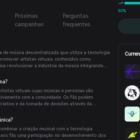
ars, decidindo sobre lançamentos de singles e outras
.
50%
Próximas
Perguntas
campanhas
frequentes
de música descentralizada que utiliza a tecnologia
Curren
 promover artistas virtuais, conhecidos como
visa revolucionar a indústria da música integrando
 engajamento dos fãs por meio de NFTs e governança
na?
tistas virtuais cujas músicas e personas são
ativamente com a comunidade. Os fãs podem
criativo e da tomada de decisões através da
Hume Genesis, que concedem acesso a conteúdo
voto.
única?
ombinar a criação musical com a tecnologia
 aos fãs uma participação no desenvolvimento dos