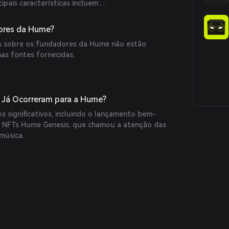
ncipais características incluem:
ume Genesis, proporcionando acesso exclusivo e
ores da Hume?
rativa com a comunidade.
as sobre os fundadores da Hume não estão
al e narrativa na experiência musical.
nas fontes fornecidas.
 Já Ocorreram para a Hume?
 significativos, incluindo o lançamento bem-
e NFTs Hume Genesis, que chamou a atenção das
música.