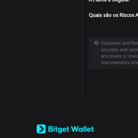
Quais são os Riscos
Disclaimer and Ri
accurate and updat
any issues or inac
improvements whe
English
日本語
Tiếng Việt
Русский
Español (Latinoamérica)
Türkçe