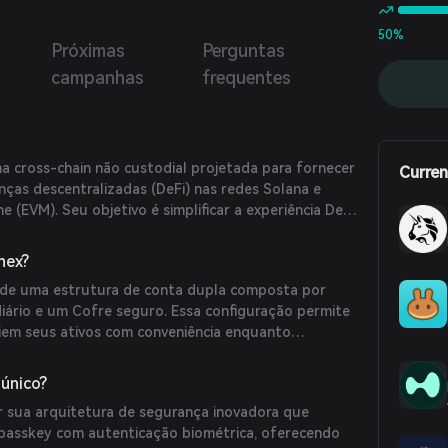
50%
Próximas
Perguntas
campanhas
frequentes
ma cross-chain não custodial projetada para fornecer
Curren
nças descentralizadas (DeFi) nas redes Solana e
e (EVM). Seu objetivo é simplificar a experiência DeFi
omuns como configurações complexas de carteira,
de gas, tornando assim a cripto acessível a um
nex?
s de uma estrutura de conta dupla composta por
diário e um Cofre seguro. Essa configuração permite
iem seus ativos com conveniência enquanto
rimorada para grandes holdings. A plataforma
asskey e autenticação biométrica, eliminando a
 único?
semente tradicionais e mantendo a autosscustódia
or sua arquitetura de segurança inovadora que
s podem acessar mais de 1.000 ativos em múltiplas
passkey com autenticação biométrica, oferecendo
luindo Solana, Ethereum, Arbitrum, Optimism, Base,