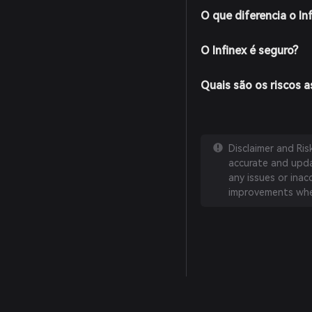
O que diferencia o In
O Infinex é seguro?
Quais são os riscos a
Disclaimer and Ri
accurate and updat
any issues or inac
improvements whe
English
日本語