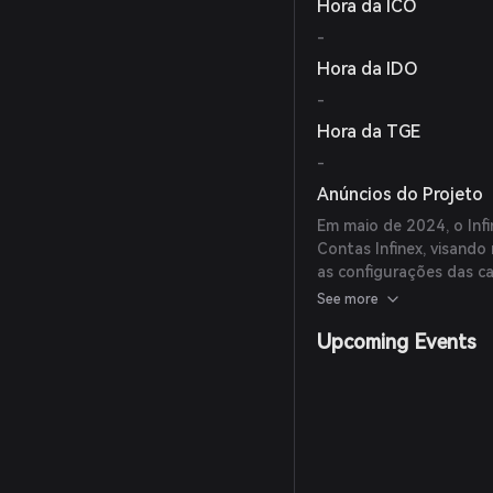
Hora da ICO
-
Hora da IDO
-
Hora da TGE
-
Anúncios do Projeto
Em maio de 2024, o Inf
Contas Infinex, visando
as configurações das ca
plataforma em design a
See more
um jogador importante 
Upcoming Events