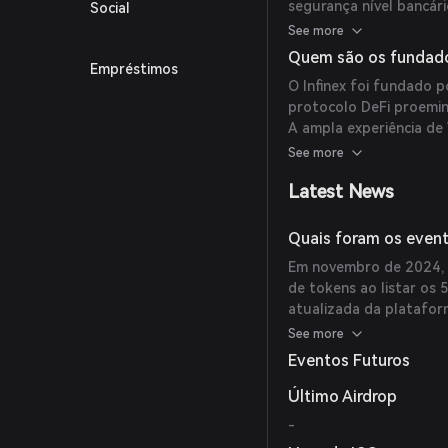
segurança nível bancár
Social
Polygon e Blast.
autosscustódia. Seu su
See more
os usuários interajam 
Quem são os fundador
Empréstimos
de forma fluida. Além 
O Infinex foi fundado p
garante conexões profu
protocolo DeFi proemine
proporcionando aos usu
A ampla experiência de
gerenciamento de ativos
protocolos traz credibi
See more
desenvolvimento do Infi
Latest News
Quais foram os evento
Em novembro de 2024, o
de tokens ao listar os 
atualizada da plataform
melhorar as velocidades
See more
aos usuários uma experi
Eventos Futuros
Último Airdrop
-