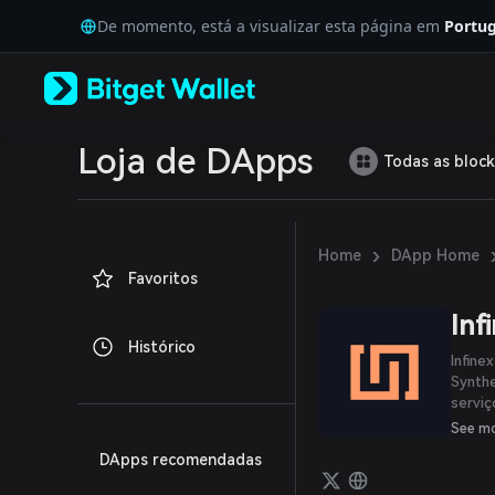
English
De momento, está a visualizar esta página em
Portug
日本語
Tiếng Việt
Русский
Español (Latinoamérica)
Türkçe
Italiano
Loja de DApps
Todas as block
Français
Deutsch
简体中文
繁體中文
›
Home
DApp Home
Português (Portugal)
Favoritos
Bahasa Indonesia
ภาษาไทย
Inf
العربية
Histórico
हिन्दी
Infine
বাংলা
Synthe
serviç
Español
uma no
Português (Brasil)
See m
inteli
Español (Argentina)
DApps recomendadas
protoc