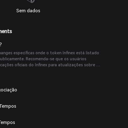
Sem dados
ments
?
anges específicas onde o token Infinex está listado
publicamente. Recomenda-se que os usuários
ções oficiais do Infinex para atualizações sobre a
aformas de negociação do token.
gociação
 Tempos
 Tempos