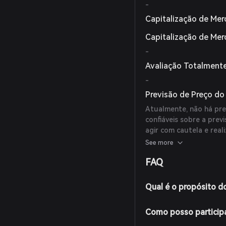
-
Capitalização de Mer
Capitalização de Me
-
Avaliação Totalmente
-
Previsão de Preço do 
Atualmente, não há prev
confiáveis sobre a prev
agir com cautela e rea
de investimento.
See more
FAQ
Qual é o propósito do
Como posso participa