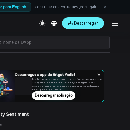
Continuar em Português (Portugal)
r para English
Descarregar
Descarregue a app da Bitget Wallet
Mantenha-se atualizado sobre as tendências das meme coins,
dos agentes de IA e do mercado. Faça trading de ativos
populares facilmente, sem ter de preparar antecipadamente
tokens para as gas fees!
Descarregar aplicação
ty Sentiment
es