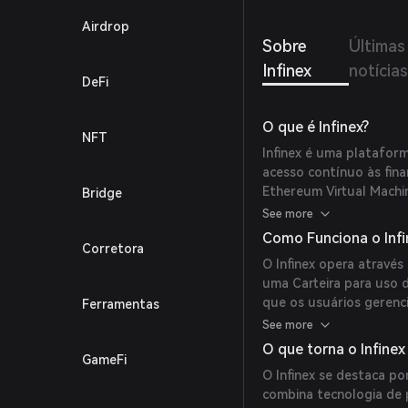
Airdrop
Sobre
Últimas
Infinex
notícias
DeFi
O que é Infinex?
NFT
Infinex é uma platafor
acesso contínuo às fina
Ethereum Virtual Machin
Bridge
eliminando barreiras c
See more
frases-semente e taxas 
Como Funciona o Infi
Corretora
público mais amplo.
O Infinex opera atravé
uma Carteira para uso 
que os usuários gerenc
Ferramentas
garantem segurança ap
See more
utiliza tecnologia de p
O que torna o Infinex
GameFi
necessidade de frases-
O Infinex se destaca p
dos ativos. Os usuário
combina tecnologia de 
cadeias suportadas, inc