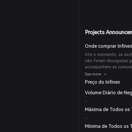
Projects Announce
Onde comprar Infinex
Até o momento, as exch
não foram divulgadas 
acompanhem as comunica
disponibilidade e plat
See more
Preço do Infinex
Volume Diário de Ne
-
Máxima de Todos os
-
Mínima de Todos os