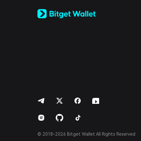
Tiếng Việt
Русский
Español (Latinoamérica)
Türkçe
Italiano
Français
Deutsch
简体中文
繁體中文
Português (Portugal)
Bahasa Indonesia
ภาษาไทย
العربية
हिन्दी
বাংলা
Español
Português (Brasil)
Español (Argentina)
© 2018-2026 Bitget Wallet All Rights Reserved