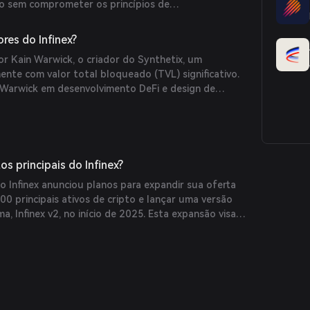
io sem comprometer os princípios de
porte abrangente a múltiplas cadeias permite que
com vários protocolos DeFi em diferentes blockchains
es do Infinex?
disso, a abordagem focada em integração do Infinex
or Kain Warwick, o criador do Synthetix, um
ndas com os principais protocolos DeFi,
nte com valor total bloqueado (TVL) significativo.
ários uma plataforma unificada e eficiente para
 Warwick em desenvolvimento DeFi e design de
 digitais.
lidade substancial para a missão e trajetória de
nex.
s principais do Infinex?
 Infinex anunciou planos para expandir sua oferta
500 principais ativos de cripto e lançar uma versão
a, Infinex v2, no início de 2025. Esta expansão visa
 de integração e a escalabilidade, proporcionando
ência DeFi mais eficiente e abrangente.