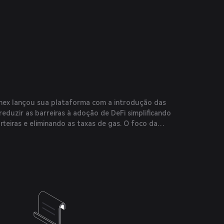
inex lançou sua plataforma com a introdução das
 reduzir as barreiras à adoção de DeFi simplificando
rteiras e eliminando as taxas de gas. O foco da
migável ao usuário e segurança a posicionou como
no espaço DeFi.