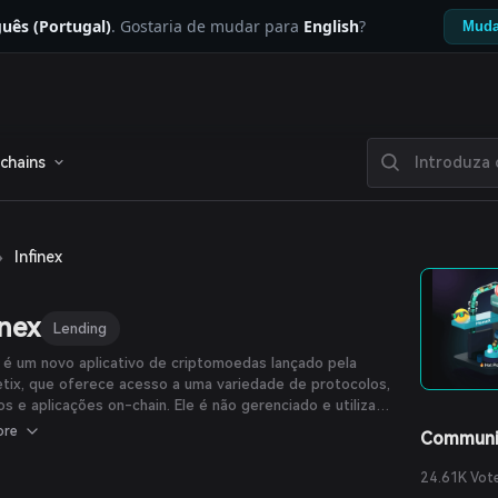
uês (Portugal)
. Gostaria de mudar para
English
?
Muda
chains
›
Infinex
inex
Lending
x é um novo aplicativo de criptomoedas lançado pela
tix, que oferece acesso a uma variedade de protocolos,
os e aplicações on-chain. Ele é não gerenciado e utiliza
va arquitetura de segurança centrada em contas
ore
Communi
gentes on-chain e chaves. Anteriormente, Infinex era um
olo perpétuo descentralizado.
24.61K Vot