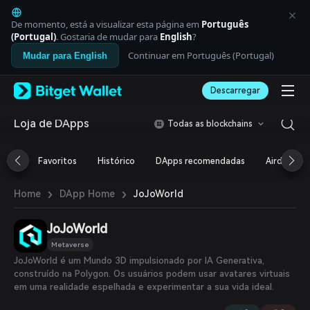
English
日本語
De momento, está a visualizar esta página em
Português
Tiếng Việt
(Portugal)
. Gostaria de mudar para
English
?
Русский
Continuar em Português (Portugal)
Mudar para English
Español (Latinoamérica)
Türkçe
Descarregar
Italiano
Français
Deutsch
Loja de DApps
Todas as blockchains
简体中文
繁體中文
Favoritos
Histórico
DApps recomendadas
Airdrop
Português (Portugal)
Bahasa Indonesia
›
›
JoJoWorld
Home
DApp Home
ภาษาไทย
العربية
हिन्दी
JoJoWorld
বাংলা
Metaverse
Español
JoJoWorld é um Mundo 3D impulsionado por IA Generativa,
Português (Brasil)
construído na Polygon. Os usuários podem usar avatares virtuais
Español (Argentina)
em uma realidade espelhada e experimentar a sua vida ideal.