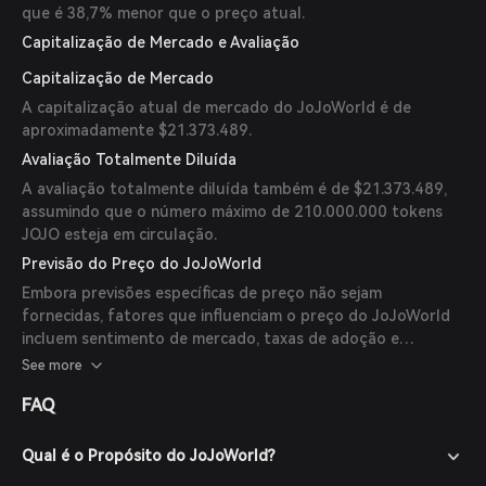
que é 38,7% menor que o preço atual.
Capitalização de Mercado e Avaliação
Capitalização de Mercado
A capitalização atual de mercado do JoJoWorld é de
aproximadamente $21.373.489.
Avaliação Totalmente Diluída
A avaliação totalmente diluída também é de $21.373.489,
assumindo que o número máximo de 210.000.000 tokens
JOJO esteja em circulação.
Previsão do Preço do JoJoWorld
Embora previsões específicas de preço não sejam
fornecidas, fatores que influenciam o preço do JoJoWorld
incluem sentimento de mercado, taxas de adoção e
desenvolvimentos nos setores de IA e blockchain.
See more
Investidores devem realizar pesquisas detalhadas e
FAQ
considerar esses fatores ao avaliar movimentos potenciais
de preço.
Qual é o Propósito do JoJoWorld?