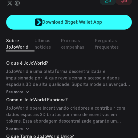
0
0
Download Bitget Wallet App
Sobre
Últimas
Próximas
Perguntas
JoJoWorld
notícias
campanhas
frequentes
O que é JoJoWorld?
JoJoWorld é uma plataforma descentralizada e
impulsionada por IA que revoluciona o acesso a dados
espaciais 3D de alta qualidade. Suporta modelos avançados
de IA como geração de Texto para 3D e possibilita
See more
aplicações em robótica incorporada. A plataforma incentiva
Como o JoJoWorld Funciona?
criadores a enviarem dados espaciais 3D brutos usando
JoJoWorld opera incentivando criadores a contribuir com
tokens, promovendo um conjunto diversificado de dados
dados espaciais 3D brutos por meio de incentivos em
crucial para o desenvolvimento da IA.
tokens. Essa abordagem descentralizada garante um
conjunto de dados rico e variado, essencial para o
See more
treinamento de modelos sofisticados de IA. A integração da
O que Torna o JoJoWorld Único?