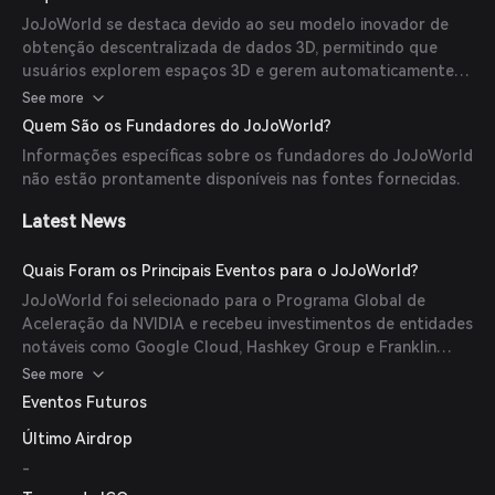
plataforma no ecossistema WorldCoin oferece cenários de
JoJoWorld se destaca devido ao seu modelo inovador de
aplicação para usuários de Renda Básica Universal (UBI).
obtenção descentralizada de dados 3D, permitindo que
usuários explorem espaços 3D e gerem automaticamente
cenas e enredos por meio da tecnologia texto-para-3D.
See more
Parcerias com grandes empresas de tecnologia e inclusão
Quem São os Fundadores do JoJoWorld?
em programas como o acelerador da NVIDIA ressaltam
Informações específicas sobre os fundadores do JoJoWorld
ainda mais sua singularidade.
não estão prontamente disponíveis nas fontes fornecidas.
Latest News
Quais Foram os Principais Eventos para o JoJoWorld?
JoJoWorld foi selecionado para o Programa Global de
Aceleração da NVIDIA e recebeu investimentos de entidades
notáveis como Google Cloud, Hashkey Group e Franklin
Templeton. Além disso, foi escolhido para o Programa de
See more
Aceleração Most Valuable Builder (MVB) da BNB Chain,
Eventos Futuros
destacando sua proeminência nos setores de IA e
Último Airdrop
blockchain.
-