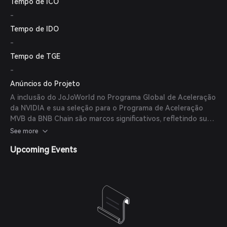
Tempo de ICO
-
Tempo de IDO
-
Tempo de TGE
-
Anúncios do Projeto
A inclusão do JoJoWorld no Programa Global de Aceleração
da NVIDIA e sua seleção para o Programa de Aceleração
MVB da BNB Chain são marcos significativos, refletindo sua
crescente influência e reconhecimento na indústria.
See more
Upcoming Events