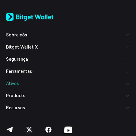
English
日本語
Tiếng Việt
Русский
Sobre nós
Español (Latinoamérica)
Türkçe
Bitget Wallet X
Italiano
Français
Segurança
Deutsch
简体中文
Ferramentas
繁體中文
Português (Portugal)
Ativos
Bahasa Indonesia
ภาษาไทย
Products
العربية
हिन्दी
Recursos
বাংলা
Español
Português (Brasil)
Español (Argentina)