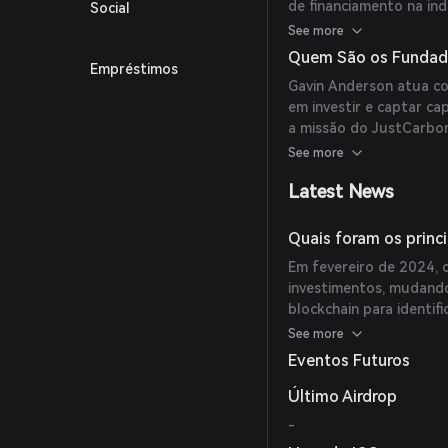
de financiamento na in
Social
plataformas líderes de
See more
Gold Standard, garanti
Quem São os Fundad
Empréstimos
verificados. Além diss
Gavin Anderson atua co
decisões orientada pe
em investir e captar ca
plataforma.
a missão do JustCarbon
modelos inovadores de 
See more
Latest News
Quais foram os princ
Em fevereiro de 2024,
investimentos, mudando
blockchain para identif
remoção de carbono. Es
See more
transformadoras para 
Eventos Futuros
Último Airdrop
-