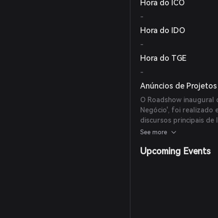
Hora do ICO
-
Hora do IDO
-
Hora do TGE
-
Anúncios de Projetos
O Roadshow inaugural 
Negócio', foi realizad
discursos principais de 
primeiro programa de a
See more
Upcoming Events