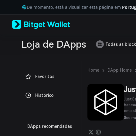
English
De momento, está a visualizar esta página em
Portug
日本語
Tiếng Việt
Русский
Español (Latinoamérica)
Türkçe
Italiano
Loja de DApps
Todas as block
Français
Deutsch
简体中文
繁體中文
›
Home
DApp Home
Português (Portugal)
Favoritos
Bahasa Indonesia
ภาษาไทย
Jus
العربية
Histórico
हिन्दी
JustC
বাংলা
basead
emissõ
Español
tokens
Português (Brasil)
See m
uma t
Español (Argentina)
DApps recomendadas