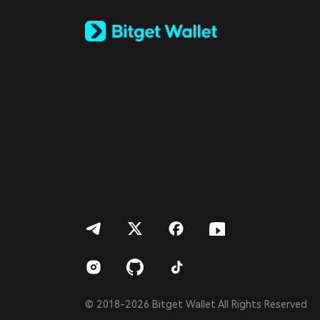
Tiếng Việt
Русский
Español (Latinoamérica)
Türkçe
Italiano
Français
Deutsch
简体中文
繁體中文
Português (Portugal)
Bahasa Indonesia
ภาษาไทย
العربية
हिन्दी
বাংলা
Español
Português (Brasil)
Español (Argentina)
© 2018-2026 Bitget Wallet All Rights Reserved