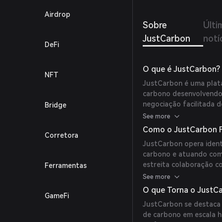
Airdrop
Sobre
Últi
JustCarbon
notí
DeFi
O que é JustCarbon?
NFT
JustCarbon é uma plat
carbono desenvolvendo
negociação facilitada d
Bridge
soluções transformado
See more
em gigatons, conectand
Como o JustCarbon 
Corretora
sustentáveis.
JustCarbon opera ident
carbono e atuando como
estreita colaboração c
Ferramentas
receita, permitindo qu
See more
plataforma também ger
O que Torna o JustC
GameFi
de uma Organização Au
JustCarbon se destaca 
governança descentrali
de carbono em escala h