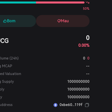
50%
Bom
Mau
0
JCG
0.00%
olume (24h)
0
0
ng MCAP
--
ted Valuation
--
g Supply
1000000000
ply
1000000000
ly
1000000000
Address
0xbe60...119f