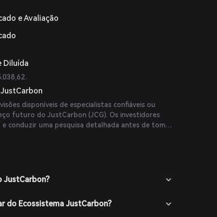
cado e Avaliação
rcado
 Diluída
.038,62.
o JustCarbon
isões disponíveis de especialistas confiáveis ou
eço futuro do JustCarbon (JCG). Os investidores
 e conduzir uma pesquisa detalhada antes de tomar
o.
o JustCarbon?
ar do Ecossistema JustCarbon?