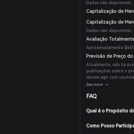
Dados não disponíveis.
Capitalização de Mer
Capitalização de Me
Dados não disponíveis.
Avaliação Totalmente
Aproximadamente $465
Previsão de Preço d
Atualmente, não há prev
publicações sobre o pr
devem agir com cautela
decisões de investiment
See more
FAQ
Qual é o Propósito d
Como Posso Particip