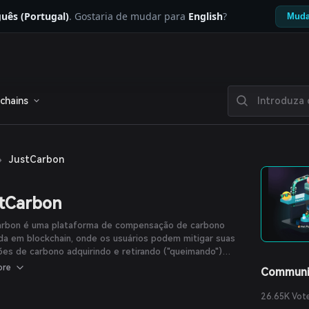
uês (Portugal)
. Gostaria de mudar para
English
?
Muda
chains
›
JustCarbon
tCarbon
arbon é uma plataforma de compensação de carbono
a em blockchain, onde os usuários podem mitigar suas
es de carbono adquirindo e retirando ("queimando")
 JustCarbon Removal (JCR). Cada token JCR equivale a
ore
Communi
onelada de carbono removida da atmosfera.
26.65K Vot