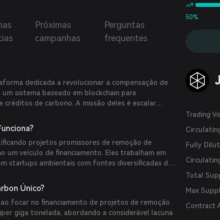
50%
mas
Próximas
Perguntas
cias
campanhas
frequentes
aforma dedicada a revolucionar a compensação de
 um sistema baseado em blockchain para
e créditos de carbono. A missão deles é escalar
ras que salvam o planeta para remoção de carbono
Trading V
o projetos impactantes e investidores para retornos
Funciona?
Circulati
ificando projetos promissores de remoção de
Fully Dilu
 um veículo de financiamento. Eles trabalham em
Circulatin
om startups ambientais com fontes diversificadas de
e escalem seu impacto ambiental com confiança. A
Total Sup
encia o token JustCarbon Removal (JCR) por meio
arbon Único?
Max Supp
tônoma Descentralizada (DAO), garantindo
ao focar no financiamento de projetos de remoção
zada e transparência.
Contract 
iper giga tonelada, abordando a considerável lacuna