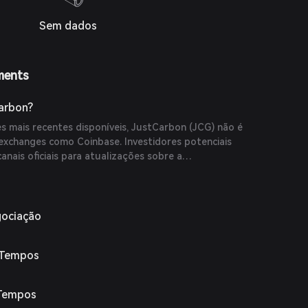
Sem dados
ments
arbon?
 mais recentes disponíveis, JustCarbon (JCG) não é
exchanges como Coinbase. Investidores potenciais
nais oficiais para atualizações sobre a
ciação.
gociação
 Tempos
 Tempos