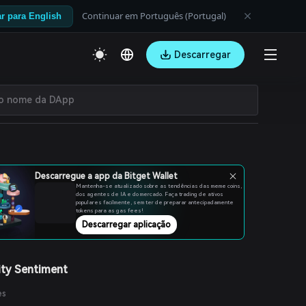
Continuar em Português (Portugal)
r para English
Descarregar
Descarregue a app da Bitget Wallet
Mantenha-se atualizado sobre as tendências das meme coins,
dos agentes de IA e do mercado. Faça trading de ativos
populares facilmente, sem ter de preparar antecipadamente
tokens para as gas fees!
Descarregar aplicação
ty Sentiment
es