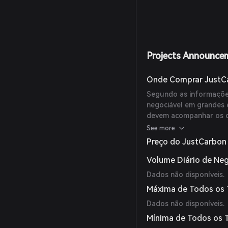
Projects Announce
Onde Comprar JustC
Segundo as informações
negociável em grandes 
devem acompanhar os ca
disponibilidade de nego
See more
Preço do JustCarbon
Volume Diário de Ne
Dados não disponíveis.
Máxima de Todos os
Dados não disponíveis.
Mínima de Todos os