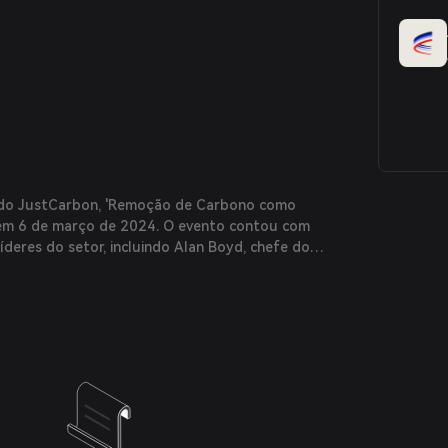
do JustCarbon, 'Remoção de Carbono como
o em 6 de março de 2024. O evento contou com
líderes do setor, incluindo Alan Boyd, chefe do
quisição e investimento da Microsoft.