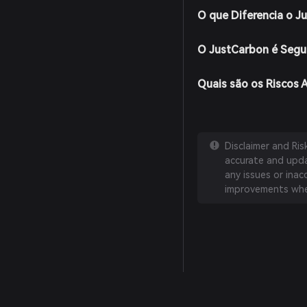
O que Diferencia o J
O JustCarbon é Segu
Quais são os Riscos 
Disclaimer and Ri
accurate and updat
any issues or inac
improvements whe
English
日本語