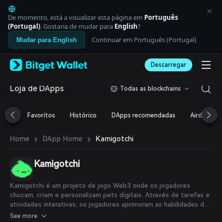
English
日本語
De momento, está a visualizar esta página em
Português
Tiếng Việt
(Portugal)
. Gostaria de mudar para
English
?
Русский
Continuar em Português (Portugal)
Mudar para English
Español (Latinoamérica)
Türkçe
Descarregar
Italiano
Français
Deutsch
Loja de DApps
Todas as blockchains
简体中文
繁體中文
Favoritos
Histórico
DApps recomendadas
Airdrop
Português (Portugal)
Bahasa Indonesia
›
›
Kamigotchi
Home
DApp Home
ภาษาไทย
العربية
हिन्दी
Kamigotchi
বাংলা
Español
Kamigotchi é um projeto de jogo Web3 onde os jogadores
Português (Brasil)
chocam, criam e personalizam pets digitais. Através de tarefas e
Español (Argentina)
atividades interativas, os jogadores aprimoram as habilidades de
seus pets, proporcionando uma experiência imersiva com pets
See more