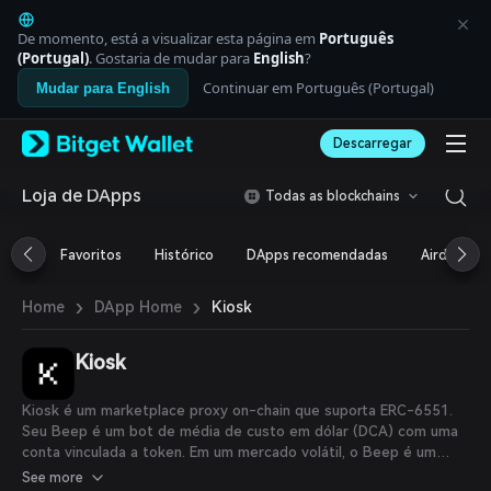
English
日本語
De momento, está a visualizar esta página em
Português
Tiếng Việt
(Portugal)
. Gostaria de mudar para
English
?
Русский
Continuar em Português (Portugal)
Mudar para English
Español (Latinoamérica)
Türkçe
Descarregar
Italiano
Français
Deutsch
Loja de DApps
Todas as blockchains
简体中文
繁體中文
Favoritos
Histórico
DApps recomendadas
Airdrop
Português (Portugal)
Bahasa Indonesia
›
›
Kiosk
Home
DApp Home
ภาษาไทย
العربية
हिन्दी
Kiosk
বাংলা
Español
Kiosk é um marketplace proxy on-chain que suporta ERC-6551.
Português (Brasil)
Seu Beep é um bot de média de custo em dólar (DCA) com uma
Español (Argentina)
conta vinculada a token. Em um mercado volátil, o Beep é um
companheiro confiável, ajudando o usuário a navegar pelas
See more