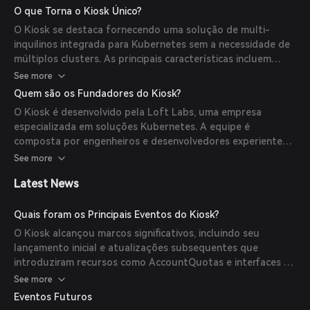
garantindo uma distribuição justa dos recursos entre os
O que Torna o Kiosk Único?
inquilinos.
O Kiosk se destaca fornecendo uma solução de multi-
inquilinos integrada para Kubernetes sem a necessidade de
múltiplos clusters. As principais características incluem
provisionamento self-service de namespaces, cotas de
See more
recursos personalizáveis e integração com os mecanismos
Quem são os Fundadores do Kiosk?
existentes de RBAC (Controle de Acesso Baseado em
O Kiosk é desenvolvido pela Loft Labs, uma empresa
Funções) do Kubernetes.
especializada em soluções Kubernetes. A equipe é
composta por engenheiros e desenvolvedores experientes
dedicados a aprimorar as capacidades de multi-inquilinos
See more
do Kubernetes.
Latest News
Quais foram os Principais Eventos do Kiosk?
O Kiosk alcançou marcos significativos, incluindo seu
lançamento inicial e atualizações subsequentes que
introduziram recursos como AccountQuotas e interfaces de
usuário aprimoradas. Parcerias com várias organizações
See more
também ampliaram sua adoção na comunidade Kubernetes.
Eventos Futuros