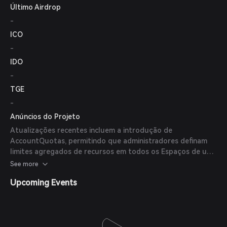
Último Airdrop
-
ICO
-
IDO
-
TGE
-
Anúncios do Projeto
Atualizações recentes incluem a introdução de
AccountQuotas, permitindo que administradores definam
limites agregados de recursos em todos os Espaços de uma
Conta, aprimorando a gestão de recursos e o isolamento
See more
dos inquilinos.
Upcoming Events