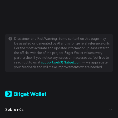
Disclaimer and Risk Warning: Some content on this page may
be assisted or generated by AI and is for general reference only.
For the most accurate and updated information, please refer to
the official website of the project. Bitget Wallet values every
partnership. If you notice any issues or inaccuracies, feel free to
reach out to us at
support.web3@bitget.com
— we appreciate
your feedback and will make improvements where needed.
English
日本語
Tiếng Việt
Русский
Sobre nós
Español (Latinoamérica)
Türkçe