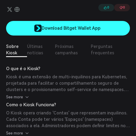
flutuações ao distribuir estrategicamente as compras em
diferentes níveis de preço.
0
0
Download Bitget Wallet App
Sobre
Últimas
Próximas
Perguntas
Kiosk
notícias
campanhas
frequentes
O que é o Kiosk?
Kiosk é uma extensão de multi-inquilinos para Kubernetes,
projetada para facilitar o compartilhamento seguro de
clusters e o provisionamento self-service de namespaces.
Ele permite que organizações gerenciem vários inquilinos
See more
dentro de um único cluster Kubernetes de forma eficiente.
Como o Kiosk Funciona?
O Kiosk opera criando 'Contas' que representam inquilinos.
Cada Conta pode ter vários 'Espaços' (namespaces)
associados a ela. Administradores podem definir limites no
número de Espaços e cotas de recursos para cada Conta,
See more