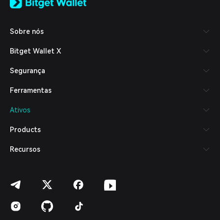
日本語
Tiếng Việt
Русский
Sobre nós
Español (Latinoamérica)
Türkçe
Bitget Wallet X
Italiano
Français
Segurança
Deutsch
简体中文
Ferramentas
繁體中文
Português (Portugal)
Ativos
Bahasa Indonesia
ภาษาไทย
Products
العربية
हिन्दी
Recursos
বাংলা
Español
Português (Brasil)
Español (Argentina)