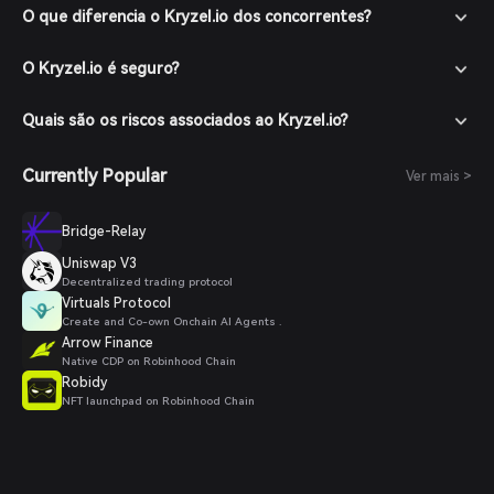
Navegue até o mercado: Na Bitget Wallet, vá para a seção
O que diferencia o Kryzel.io dos concorrentes?
de mercado e procure por KRZ para ver os pares de
negociação disponíveis.
O Kryzel.io é seguro?
Faça seu pedido: Selecione o par de negociação desejado
(ex.: KRZ/USDT), insira a quantidade que deseja comprar e
confirme seu pedido. Após a conclusão da transação, o KRZ
Quais são os riscos associados ao Kryzel.io?
será adicionado à sua carteira.
Currently Popular
Ver mais >
Bridge-Relay
Uniswap V3
Decentralized trading protocol
Virtuals Protocol
Create and Co-own Onchain AI Agents .
Arrow Finance
Native CDP on Robinhood Chain
Robidy
NFT launchpad on Robinhood Chain