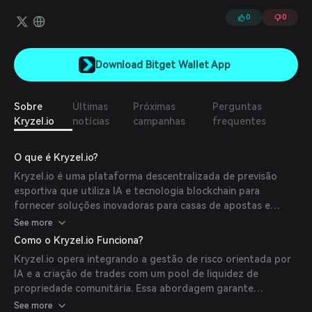
0
0
Download Bitget Wallet App
Sobre
Últimas
Próximas
Perguntas
Kryzel.io
notícias
campanhas
frequentes
O que é Kryzel.io?
Kryzel.io é uma plataforma descentralizada de previsão
esportiva que utiliza IA e tecnologia blockchain para
fornecer soluções inovadoras para casas de apostas e
membros da comunidade. Sua missão é revolucionar a
See more
indústria de previsões esportivas, oferecendo transparência,
Como o Kryzel.io Funciona?
eficiência e governança orientada pela comunidade.
Kryzel.io opera integrando a gestão de risco orientada por
IA e a criação de trades com um pool de liquidez de
propriedade comunitária. Essa abordagem garante
estabilidade financeira, negociações justas e uma integração
See more