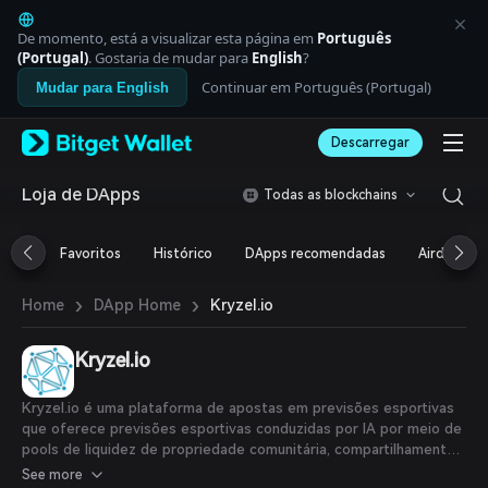
English
日本語
De momento, está a visualizar esta página em
Português
Tiếng Việt
(Portugal)
. Gostaria de mudar para
English
?
Русский
Continuar em Português (Portugal)
Mudar para English
Español (Latinoamérica)
Türkçe
Descarregar
Italiano
Français
Deutsch
Loja de DApps
Todas as blockchains
简体中文
繁體中文
Favoritos
Histórico
DApps recomendadas
Airdrop
Português (Portugal)
Bahasa Indonesia
›
›
Kryzel.io
Home
DApp Home
ภาษาไทย
العربية
हिन्दी
Kryzel.io
বাংলা
Español
Kryzel.io é uma plataforma de apostas em previsões esportivas
Português (Brasil)
que oferece previsões esportivas conduzidas por IA por meio de
Español (Argentina)
pools de liquidez de propriedade comunitária, compartilhamento
de receita e tokens $KRZ.
See more