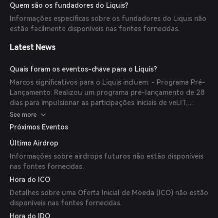
usuários podem participar da governança da Bunni através
Quem são os fundadores do Liquis?
do liqLIT sem bloquear seus ativos por longos períodos. -
Informações específicas sobre os fundadores do Liquis não
Rendimentos Aprimorados: Liquis oferece emissões
estão facilmente disponíveis nas fontes fornecidas.
impulsionadas para provedores de liquidez que apostam
seus tokens de faixa Bunni, aumentando os retornos
Latest News
potenciais. - Eficiência de Capital: Mantendo a liquidez, os
usuários podem utilizar seus ativos em outros lugares
Quais foram os eventos-chave para o Liquis?
enquanto ainda se beneficiam da participação na
Marcos significativos para o Liquis incluem: - Programa Pré-
governança e geração de rendimentos.
Lançamento: Realizou um programa pré-lançamento de 28
dias para impulsionar as participações iniciais de veLIT,
permitindo que os usuários depositem tokens em troca de
See more
liqLIT e ganhem recompensas LIQ. - Programa de Parceiros
Próximos Eventos
de Lançamento: Colaborou com projetos DeFi como Frax
Último Airdrop
Finance para apoiar o lançamento do protocolo, com
parceiros comprometendo recursos em troca de alocações
Informações sobre airdrops futuros não estão disponíveis
de LIQ.
nas fontes fornecidas.
Hora do ICO
Detalhes sobre uma Oferta Inicial de Moeda (ICO) não estão
disponíveis nas fontes fornecidas.
Hora do IDO