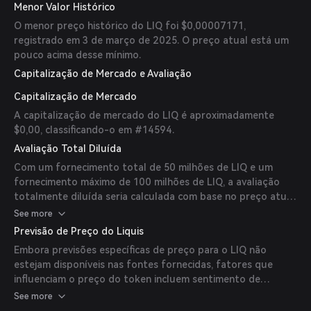
Menor Valor Histórico
O menor preço histórico do LIQ foi $0,00007171,
registrado em 3 de março de 2025. O preço atual está um
pouco acima desse mínimo.
Capitalização de Mercado e Avaliação
Capitalização de Mercado
A capitalização de mercado do LIQ é aproximadamente
$0,00, classificando-o em #14594.
Avaliação Total Diluída
Com um fornecimento total de 50 milhões de LIQ e um
fornecimento máximo de 100 milhões de LIQ, a avaliação
totalmente diluída seria calculada com base no preço atual
multiplicado pelo fornecimento máximo.
See more
Previsão de Preço do Liquis
Embora previsões específicas de preço para o LIQ não
estejam disponíveis nas fontes fornecidas, fatores que
influenciam o preço do token incluem sentimento de
mercado, taxas de adoção e desenvolvimentos gerais
See more
dentro do ecossistema DeFi. Investidores devem realizar