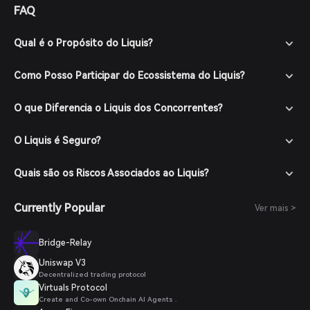
FAQ
pesquisas minuciosas e considerar esses fatores ao avaliar
movimentos potenciais de preço.
Qual é o Propósito do Liquis?
Como Posso Participar do Ecossistema do Liquis?
O que Diferencia o Liquis dos Concorrentes?
O Liquis é Seguro?
Quais são os Riscos Associados ao Liquis?
Currently Popular
Ver mais >
Bridge-Relay
Uniswap V3
Decentralized trading protocol
Virtuals Protocol
Create and Co-own Onchain AI Agents .