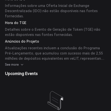
Informações sobre uma Oferta Inicial de Exchange
Descentralizada (IDO) não estão disponíveis nas fontes
fornecidas.
Hora do TGE
Detalhes sobre o Evento de Geração de Token (TGE) não
estão disponíveis nas fontes fornecidas.
Anúncios do Projeto
Atualizações recentes incluem a conclusão do Programa
Pré-Lançamento, que acumulou com sucesso mais de 2,55
milhões de depósitos equivalentes em veLIT, representando
mais de 21% do poder de governança da Bunni. Além disso,
See more
foi anunciado o ingresso da Frax Finance como parceira de
Upcoming Events
lançamento, visando aumentar a adoção dos ativos Frax
dentro do ecossistema Bunni.