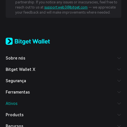
partnership. If you notice any issues or inaccuracies, feel free to
reach out to us at
support.web3@bitget.com
— we appreciate
your feedback and will make improvements where needed.
English
日本語
Tiếng Việt
Русский
Sobre nós
Español (Latinoamérica)
Türkçe
Bitget Wallet X
Italiano
Français
Segurança
Deutsch
简体中文
Ferramentas
繁體中文
Português (Portugal)
Ativos
Bahasa Indonesia
ภาษาไทย
Products
العربية
हिन्दी
Recursos