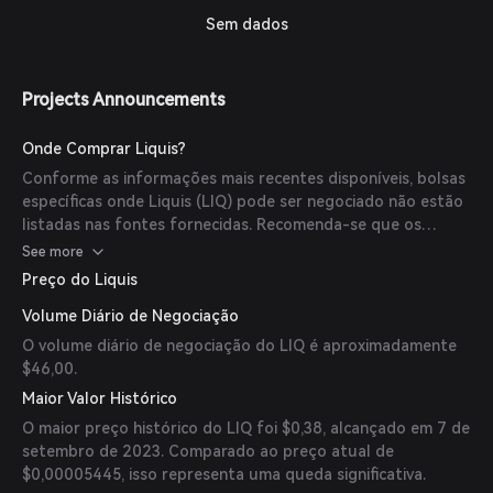
Sem dados
Projects Announcements
Onde Comprar Liquis?
Conforme as informações mais recentes disponíveis, bolsas
específicas onde Liquis (LIQ) pode ser negociado não estão
listadas nas fontes fornecidas. Recomenda-se que os
usuários verifiquem grandes exchanges descentralizadas
See more
(DEXs) na rede Ethereum para disponibilidade.
Preço do Liquis
Volume Diário de Negociação
O volume diário de negociação do LIQ é aproximadamente
$46,00.
Maior Valor Histórico
O maior preço histórico do LIQ foi $0,38, alcançado em 7 de
setembro de 2023. Comparado ao preço atual de
$0,00005445, isso representa uma queda significativa.