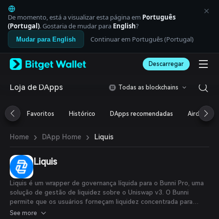
English
日本語
De momento, está a visualizar esta página em
Português
Tiếng Việt
(Portugal)
. Gostaria de mudar para
English
?
Русский
Continuar em Português (Portugal)
Mudar para English
Español (Latinoamérica)
Türkçe
Descarregar
Italiano
Français
Deutsch
Loja de DApps
Todas as blockchains
简体中文
繁體中文
Favoritos
Histórico
DApps recomendadas
Airdrop
Português (Portugal)
Bahasa Indonesia
›
›
Liquis
Home
DApp Home
ภาษาไทย
العربية
हिन्दी
Liquis
বাংলা
Español
Liquis é um wrapper de governança líquida para o Bunni Pro, uma
Português (Brasil)
solução de gestão de liquidez sobre o Uniswap v3. O Bunni
Español (Argentina)
permite que os usuários forneçam liquidez concentrada para
faixas específicas dentro dos pools do Uniswap v3 e que sua
See more