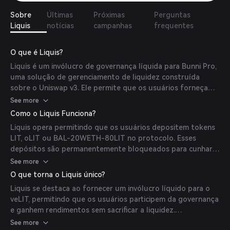
Sobre
Últimas
Próximas
Perguntas
Liquis
notícias
campanhas
frequentes
O que é Liquis?
Liquis é um invólucro de governança líquida para Bunni Pro,
uma solução de gerenciamento de liquidez construída
sobre o Uniswap v3. Ele permite que os usuários forneçam
liquidez concentrada dentro de faixas específicas de pools
See more
do Uniswap v3, representadas por tokens fungíveis de
Como o Liquis Funciona?
recibo ERC-20. Liquis introduz um invólucro líquido para o
Liquis opera permitindo que os usuários depositem tokens
token de governança veLIT da Bunni, permitindo que os
LIT, oLIT ou BAL-20WETH-80LIT no protocolo. Esses
usuários acessem veLIT com bloqueio máximo com liquidez
depósitos são permanentemente bloqueados para cunhar
secundária, reduzindo assim o custo de oportunidade
liqLIT, uma representação líquida do veLIT. Esse processo
See more
associado ao bloqueio de posições.
permite que os usuários mantenham liquidez enquanto
O que torna o Liquis único?
participam da governança e ganham taxas do protocolo. O
Liquis se destaca ao fornecer um invólucro líquido para o
Liquis também oferece emissões impulsionadas para
veLIT, permitindo que os usuários participem da governança
provedores de liquidez que apostam seus tokens de faixa
e ganhem rendimentos sem sacrificar a liquidez.
Bunni com o protocolo, aumentando a eficiência de capital
Características principais incluem: - Governança Líquida: Os
See more
para os stakeholders.