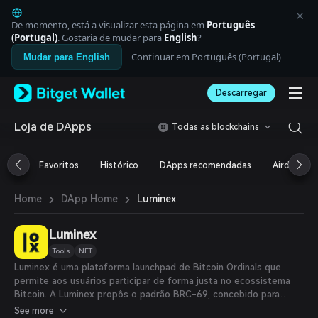
English
日本語
De momento, está a visualizar esta página em
Português
Tiếng Việt
(Portugal)
. Gostaria de mudar para
English
?
Русский
Continuar em Português (Portugal)
Mudar para English
Español (Latinoamérica)
Türkçe
Descarregar
Italiano
Français
Deutsch
Loja de DApps
Todas as blockchains
简体中文
繁體中文
Favoritos
Histórico
DApps recomendadas
Airdrop
Português (Portugal)
Bahasa Indonesia
›
›
Luminex
Home
DApp Home
ภาษาไทย
العربية
हिन्दी
Luminex
বাংলা
Tools
NFT
Español
Luminex é uma plataforma launchpad de Bitcoin Ordinals que
Português (Brasil)
permite aos usuários participar de forma justa no ecossistema
Español (Argentina)
Bitcoin. A Luminex propôs o padrão BRC-69, concebido para
simplificar a criação de coleções Recursivas Ordinals, reduzindo
See more