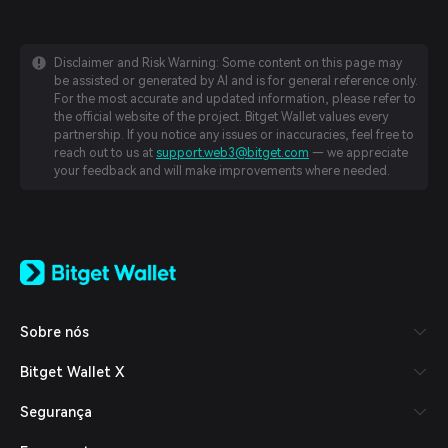
Disclaimer and Risk Warning: Some content on this page may
be assisted or generated by AI and is for general reference only.
For the most accurate and updated information, please refer to
the official website of the project. Bitget Wallet values every
partnership. If you notice any issues or inaccuracies, feel free to
reach out to us at
support.web3@bitget.com
— we appreciate
your feedback and will make improvements where needed.
English
日本語
Tiếng Việt
Русский
Sobre nós
Español (Latinoamérica)
Türkçe
Bitget Wallet X
Italiano
Français
Segurança
Deutsch
简体中文