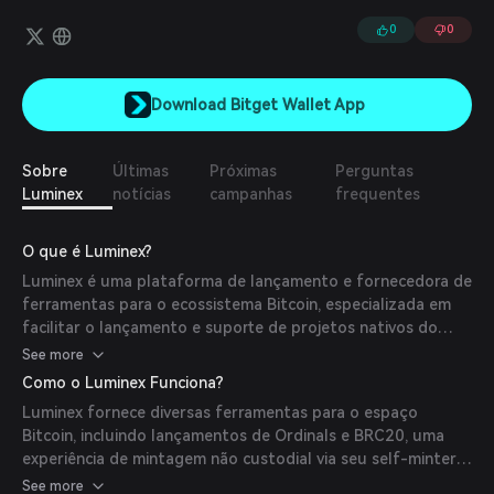
os custos de inscrição e agilizando o processo de pré-revelação
on-chain.
0
0
Download Bitget Wallet App
Sobre
Últimas
Próximas
Perguntas
Luminex
notícias
campanhas
frequentes
O que é Luminex?
Luminex é uma plataforma de lançamento e fornecedora de
ferramentas para o ecossistema Bitcoin, especializada em
facilitar o lançamento e suporte de projetos nativos do
Bitcoin, como Ordinals, tokens BRC-20, Runes e DMT
See more
(Tecnologia de Mintagem Descentralizada). A plataforma
Como o Luminex Funciona?
oferece um ambiente seguro, escalável e não custodial para
Luminex fornece diversas ferramentas para o espaço
que criadores e colecionadores possam se envolver com
Bitcoin, incluindo lançamentos de Ordinals e BRC20, uma
ativos digitais baseados em Bitcoin.
experiência de mintagem não custodial via seu self-minter e
bots no Discord que monitoram implementações DMT.
See more