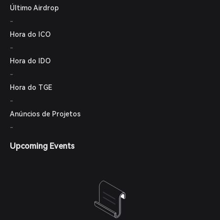
Último Airdrop
utilizando o protocolo Ordinals.
-
Hora do ICO
-
Hora do IDO
-
Hora do TGE
-
Anúncios de Projetos
-
Upcoming Events