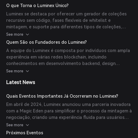
Também oferece um Open Launchpad, uma plataforma
O que Torna o Luminex Único?
permissionless projetada para criadores, artistas e
Luminex se destaca por oferecer um gerador de coleções
entusiastas lançarem suas próprias coleções de Ordinals no
recursivo sem código, fases flexíveis de whitelist e
Bitcoin.
mintagem, e suporte para diferentes tipos de coleções,
como Recursivas, Estáticas e Edições. Sua implementação
See more
do padrão BRC69 otimiza os custos de mintagem de NFTs
Quem São os Fundadores do Luminex?
no Bitcoin usando inscrições recursivas, alcançando mais de
A equipe do Luminex é composta por indivíduos com ampla
90% de otimização do espaço em bloco.
experiência em várias redes blockchain, incluindo
conhecimentos em desenvolvimento backend, design
frontend, marketing e desenvolvimento de negócios. Essa
See more
expertise coletiva contribui para as capacidades
Latest News
abrangentes da plataforma.
Quais Eventos Importantes Já Ocorreram no Luminex?
Em abril de 2024, Luminex anunciou uma parceria inovadora
com a Magic Eden para simplificar o processo da mintagem à
negociação, criando uma experiência fluida para usuários
Web3 na plataforma Runes. Em julho de 2023, Luminex
See more
lançou o padrão BRC69, utilizando inscrições recursivas
Próximos Eventos
para otimizar o custo de mintagem de NFTs no Bitcoin