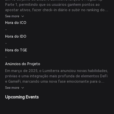
Parte 1, permitindo que os usuários ganhem pontos ao
apostar ativos, fazer check-in diário e subir no ranking do
Kaitto Yappers. (
coinlaunch.space
)
See more
Hora do ICO
-
Hora do IDO
-
Hora do TGE
-
Anúncios do Projeto
Em março de 2025, o Lumiterra anunciou novas habilidades,
prévias e uma integração mais profunda de elementos DeFi
e GameFi, marcando uma nova fase emocionante para o
jogo. (
lumiterra.itch.io
)
See more
Upcoming Events