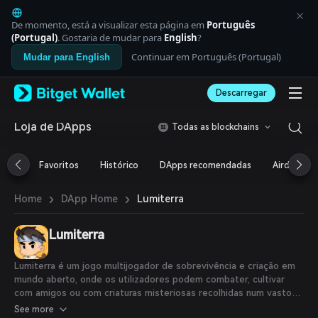
English
日本語
De momento, está a visualizar esta página em
Português
Tiếng Việt
(Portugal)
. Gostaria de mudar para
English
?
Русский
Continuar em Português (Portugal)
Mudar para English
Español (Latinoamérica)
Türkçe
Descarregar
Italiano
Français
Deutsch
Loja de DApps
Todas as blockchains
简体中文
繁體中文
Favoritos
Histórico
DApps recomendadas
Airdrop
Português (Portugal)
Bahasa Indonesia
›
›
Lumiterra
Home
DApp Home
ภาษาไทย
العربية
हिन्दी
Lumiterra
বাংলা
Español
Lumiterra é um jogo multijogador de sobrevivência e criação em
Português (Brasil)
mundo aberto, onde os utilizadores podem combater, cultivar
Español (Argentina)
com amigos ou com criaturas misteriosas recolhidas num vasto
mundo. Lumiterra desenvolveu a Sodium Wallet, que utiliza as
See more