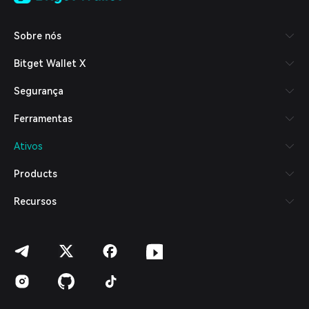
Tiếng Việt
Русский
Sobre nós
Español (Latinoamérica)
Türkçe
Bitget Wallet X
Italiano
Français
Segurança
Deutsch
简体中文
Ferramentas
繁體中文
Português (Portugal)
Ativos
Bahasa Indonesia
ภาษาไทย
Products
العربية
हिन्दी
Recursos
বাংলা
Español
Português (Brasil)
Español (Argentina)