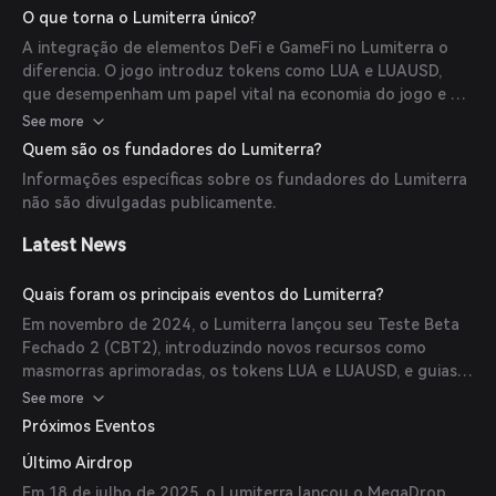
Agricultura ou Coleta. Além disso, o sistema de energia e
O que torna o Lumiterra único?
mecânicas avançadas podem exigir algum tempo para serem
A integração de elementos DeFi e GameFi no Lumiterra o
dominados, por isso o jogo fornece guias estruturados para
diferencia. O jogo introduz tokens como LUA e LUAUSD,
garantir que os jogadores possam navegar na curva de
que desempenham um papel vital na economia do jogo e na
aprendizado com facilidade. (
gam3s.gg
)
infraestrutura DeFi. LUA é o token principal para transações
See more
dentro do jogo, enquanto LUAUSD é a stablecoin do
Quem são os fundadores do Lumiterra?
Lumiterra usada para cunhar novos tokens LUA, ajudando a
Informações específicas sobre os fundadores do Lumiterra
regular a economia do jogo. (
gam3s.gg
)
não são divulgadas publicamente.
Latest News
Quais foram os principais eventos do Lumiterra?
Em novembro de 2024, o Lumiterra lançou seu Teste Beta
Fechado 2 (CBT2), introduzindo novos recursos como
masmorras aprimoradas, os tokens LUA e LUAUSD, e guias
de jogo abrangentes. (
gam3s.gg
)
See more
Próximos Eventos
Último Airdrop
Em 18 de julho de 2025, o Lumiterra lançou o MegaDrop