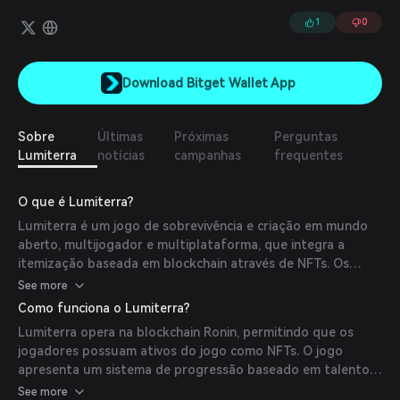
tecnologias ERC-4337, ZK e MPC, permitindo aos utilizadores
uma integração fácil e uma gestão de ativos com extrema
1
0
segurança.
Download Bitget Wallet App
Sobre
Últimas
Próximas
Perguntas
Lumiterra
notícias
campanhas
frequentes
O que é Lumiterra?
Lumiterra é um jogo de sobrevivência e criação em mundo
aberto, multijogador e multiplataforma, que integra a
itemização baseada em blockchain através de NFTs. Os
jogadores podem combater monstros, cultivar, coletar
See more
recursos, fabricar equipamentos e poções, e participar de
Como funciona o Lumiterra?
modos PvP ou cooperativos. (
messari.io
)
Lumiterra opera na blockchain Ronin, permitindo que os
jogadores possuam ativos do jogo como NFTs. O jogo
apresenta um sistema de progressão baseado em talentos,
com os jogadores podendo se especializar em Combate,
See more