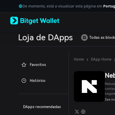
English
De momento, está a visualizar esta página em
Portug
日本語
Tiếng Việt
Русский
Español (Latinoamérica)
Türkçe
Italiano
Loja de DApps
Todas as block
Français
Deutsch
简体中文
繁體中文
›
Home
DApp Home
Português (Portugal)
Favoritos
Bahasa Indonesia
ภาษาไทย
Ne
العربية
Histórico
हिन्दी
Nebula
বাংলা
conteú
segura
Español
tecnol
Português (Brasil)
See m
Español (Argentina)
DApps recomendadas