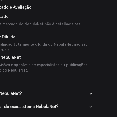
cado e Avaliação
rcado
de mercado do NebulaNet não é detalhada nas
 Diluída
aliação totalmente diluída do NebulaNet não são
tuais.
o NebulaNet
isões disponíveis de especialistas ou publicações
ço do NebulaNet.
 NebulaNet?
ar do ecossistema NebulaNet?