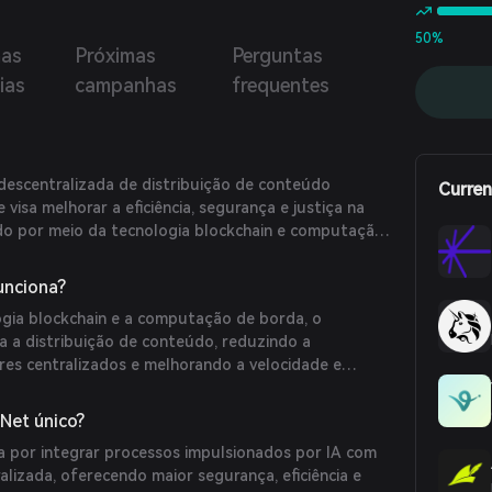
50%
mas
Próximas
Perguntas
ias
campanhas
frequentes
escentralizada de distribuição de conteúdo
Curren
visa melhorar a eficiência, segurança e justiça na
do por meio da tecnologia blockchain e computação
unciona?
ogia blockchain e a computação de borda, o
a a distribuição de conteúdo, reduzindo a
res centralizados e melhorando a velocidade e
de dados.
Net único?
 por integrar processos impulsionados por IA com
alizada, oferecendo maior segurança, eficiência e