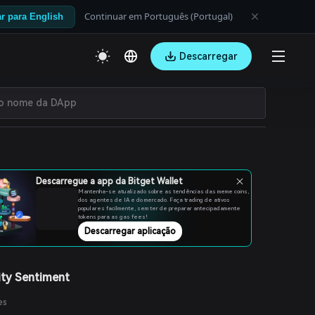
Continuar em Português (Portugal)
r para English
Descarregar
Descarregue a app da Bitget Wallet
Mantenha-se atualizado sobre as tendências das meme coins,
dos agentes de IA e do mercado. Faça trading de ativos
populares facilmente, sem ter de preparar antecipadamente
tokens para as gas fees!
Descarregar aplicação
ty Sentiment
es