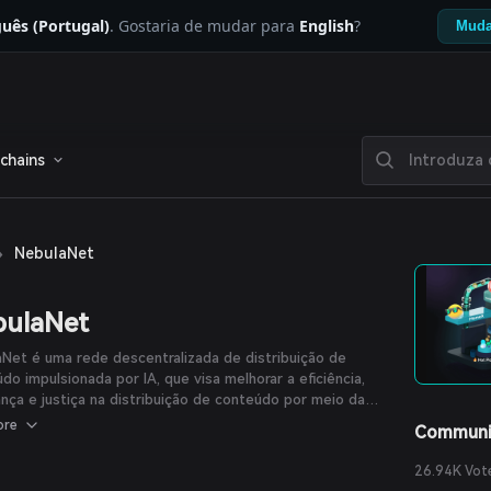
uês (Portugal)
. Gostaria de mudar para
English
?
Muda
chains
›
NebulaNet
bulaNet
Net é uma rede descentralizada de distribuição de
do impulsionada por IA, que visa melhorar a eficiência,
nça e justiça na distribuição de conteúdo por meio da
ogia blockchain e computação de borda.
ore
Communi
26.94K Vot