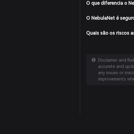
O que diferencia o N
O NebulaNet é segur
Quais são os riscos 
Disclaimer and Ri
accurate and updat
any issues or inac
improvements whe
English
日本語
Tiếng Việt