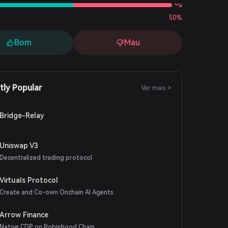
50%
Bom
Mau
tly Popular
Ver mais >
Bridge-Relay
Uniswap V3
Decentralized trading protocol
Virtuals Protocol
Create and Co-own Onchain AI Agents .
Arrow Finance
Native CDP on Robinhood Chain