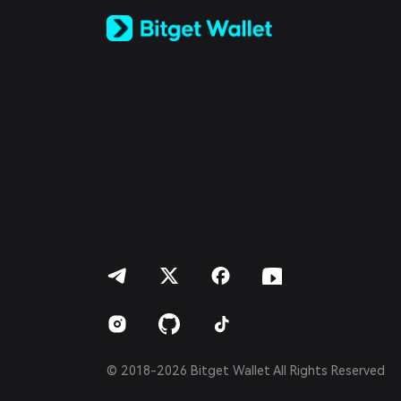
Русский
Español (Latinoamérica)
Türkçe
Italiano
Français
Deutsch
简体中文
繁體中文
Português (Portugal)
Bahasa Indonesia
ภาษาไทย
العربية
हिन्दी
বাংলা
Español
Português (Brasil)
Español (Argentina)
© 2018-2026 Bitget Wallet All Rights Reserved