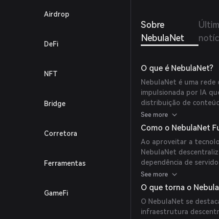
Airdrop
Sobre
Últi
NebulaNet
notíc
DeFi
O que é NebulaNet?
NFT
NebulaNet é uma rede d
impulsionada por IA que 
distribuição de conteú
Bridge
de borda.
See more
Como o NebulaNet F
Corretora
Ao aproveitar a tecnol
NebulaNet descentraliz
dependência de servido
Ferramentas
segurança na entrega 
See more
O que torna o Nebula
GameFi
O NebulaNet se destaca
infraestrutura descentr