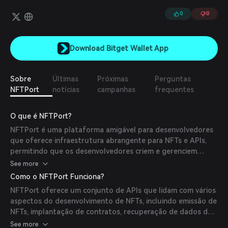
concentrar em construir suas aplicações. O NFTPort oferece APIs
para dados NFT multi-chain e cunhagem fácil de NFTs, além de
0
0
funcionalidades avançadas para busca, recomendações e
detecção de falsificações de NFTs.
Download Bitget Wallet App
Sobre
Últimas
Próximas
Perguntas
NFTPort
notícias
campanhas
frequentes
O que é NFTPort?
NFTPort é uma plataforma amigável para desenvolvedores
que oferece infraestrutura abrangente para NFTs e APIs,
permitindo que os desenvolvedores criem e gerenciem
aplicações NFT de forma eficiente. Ao oferecer ferramentas
See more
para emissão, recuperação de dados e gerenciamento, o
Como o NFTPort Funciona?
NFTPort simplifica as complexidades associadas ao
NFTPort oferece um conjunto de APIs que lidam com vários
desenvolvimento em blockchain, permitindo que aplicações
aspectos do desenvolvimento de NFTs, incluindo emissão de
sejam lançadas em horas ao invés de meses.
NFTs, implantação de contratos, recuperação de dados de
NFTs e gerenciamento de transações. Os desenvolvedores
See more