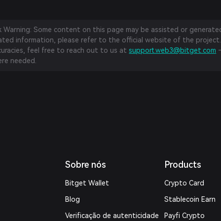
sk Warning: Some content on this page may be assisted or generated 
ed information, please refer to the official website of the project.
curacies, feel free to reach out to us at
support.web3@bitget.com
—
re needed.
Sobre nós
Products
Bitget Wallet
Crypto Card
Blog
Stablecoin Earn
Verificação de autenticidade
Payfi Crypto