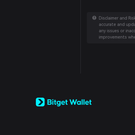
Disclaimer and Ri
accurate and updat
any issues or inac
improvements whe
English
日本語
Tiếng Việt
Русский
Español (Latinoamérica)
Türkçe
Italiano
Français
Deutsch
简体中文