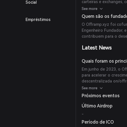
carteiras e exchanges, 
Social
meio de mais de 180 
See more
oferece recursos como c
Quem são os fundado
Empréstimos
usuários gastem seus at
O Offramp.xyz foi cofu
Engenheiro Fundador, e 
contribuem para o dese
Latest News
Quais foram os princ
Em junho de 2023, o Of
para acelerar o cresci
descentralizada on/offr
serviços oráculo da Ch
See more
segurança criptoeconô
Próximos eventos
Último Airdrop
-
Período de ICO