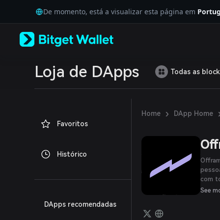
English
De momento, está a visualizar esta página em
Portug
日本語
Tiếng Việt
Русский
Español (Latinoamérica)
Türkçe
Italiano
Loja de DApps
Todas as block
Français
Deutsch
简体中文
繁體中文
›
Home
DApp Home
Português (Portugal)
Favoritos
Bahasa Indonesia
ภาษาไทย
Off
العربية
Histórico
हिन्दी
Offram
বাংলা
pessoa
com to
Español
com ba
Português (Brasil)
See m
Español (Argentina)
DApps recomendadas