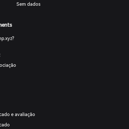
Sem dados
ments
p.xyz?
z
gociação
cado e avaliação
rcado