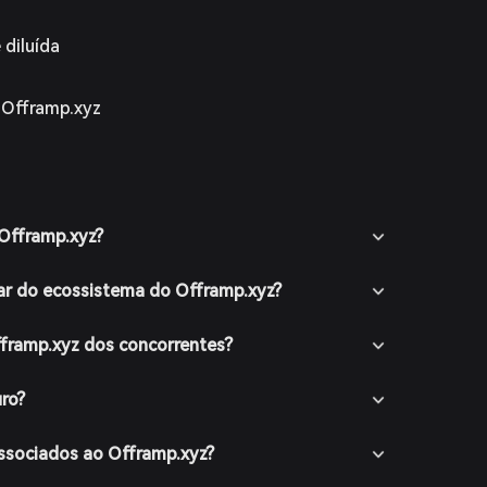
 diluída
 Offramp.xyz
 Offramp.xyz?
ar do ecossistema do Offramp.xyz?
fframp.xyz dos concorrentes?
ro?
associados ao Offramp.xyz?