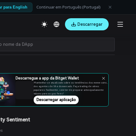
Continuar em Português (Portugal)
r para English
Descarregar
Descarregue a app da Bitget Wallet
Mantenha-se atualizado sobre as tendências das meme coins,
dos agentes de IA e do mercado. Faça trading de ativos
populares facilmente, sem ter de preparar antecipadamente
tokens para as gas fees!
Descarregar aplicação
ty Sentiment
es