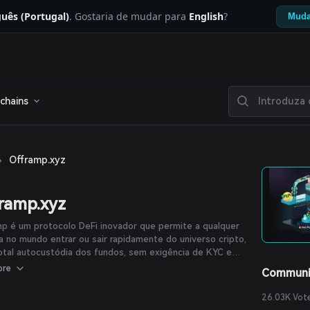
uês (Portugal)
. Gostaria de mudar para
English
?
Muda
chains
›
Offramp.xyz
ramp.xyz
p é um protocolo DeFi inovador que permite a qualquer
 no mundo entrar ou sair rapidamente do universo cripto,
tal autocustódia dos fundos, sem exigência de KYC e
ixas taxas.
ore
Communi
26.03K Vot