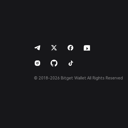
繁體中文
Português (Portugal)
Bahasa Indonesia
ภาษาไทย
العربية
हिन्दी
বাংলা
Español
Português (Brasil)
Español (Argentina)
© 2018-2026 Bitget Wallet All Rights Reserved