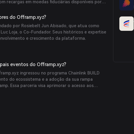
com recargas em moedas fiduciárias disponíveis por
métodos de pagamento. A plataforma também
artões VISA virtuais e físicos, permitindo que os
res do Offramp.xyz?
ivos cripto em transações do dia a dia.
ndado por Rosiebelt Jun Abisado, que atua como
Luc Loja, o Co-Fundador. Seus históricos e expertise
nvolvimento e crescimento da plataforma.
ipais eventos do Offramp.xyz?
framp.xyz ingressou no programa Chainlink BUILD
mento do ecossistema e a adoção da sua rampa
amp. Essa parceria visa aprimorar o acesso aos
ainlink e ao suporte técnico, promovendo maior
mica.