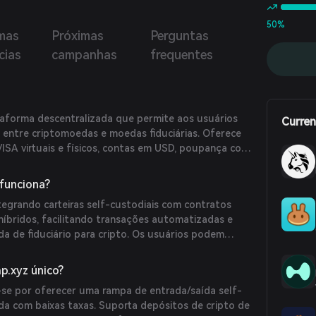
50%
imas
Próximas
Perguntas
cias
campanhas
frequentes
?
aforma descentralizada que permite aos usuários
Curren
 entre criptomoedas e moedas fiduciárias. Oferece
VISA virtuais e físicos, contas em USD, poupança com
tivas e oportunidades de investimento em ações,
funciona?
tegrando carteiras self-custodiais com contratos
híbridos, facilitando transações automatizadas e
a de fiduciário para cripto. Os usuários podem
om criptomoedas e moedas fiduciárias e utilizar seus
ersos serviços financeiros oferecidos na plataforma.
p.xyz único?
se por oferecer uma rampa de entrada/saída self-
ada com baixas taxas. Suporta depósitos de cripto de