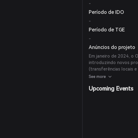
-
Período de IDO
-
Período de TGE
-
Anúncios do projeto
Em janeiro de 2024, o 
introduzindo novos pro
(transferências locais 
Tesouro dos EUA na blo
See more
Upcoming Events