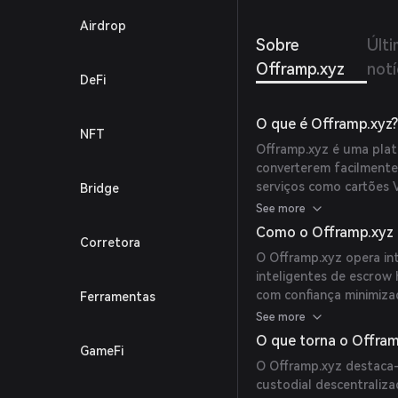
Airdrop
Sobre
Últ
Offramp.xyz
notí
DeFi
O que é Offramp.xyz
NFT
Offramp.xyz é uma plat
converterem facilmente
serviços como cartões 
Bridge
taxas de juros competi
See more
ETFs e REITs.
Como o Offramp.xyz 
Corretora
O Offramp.xyz opera in
inteligentes de escrow 
com confiança minimizad
Ferramentas
financiar suas contas c
See more
saldos por meio dos div
O que torna o Offram
GameFi
O Offramp.xyz destaca-
custodial descentraliz