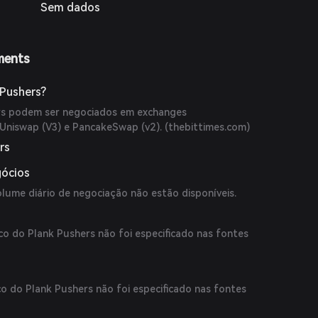
Sem dados
ments
Pushers?
rs podem ser negociados em exchanges
Uniswap (V3) e PancakeSwap (v2). (
thebittimes.com
)
rs
gócios
olume diário de negociação não estão disponíveis.
co do Plank Pushers não foi especificado nas fontes
co do Plank Pushers não foi especificado nas fontes