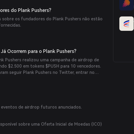
olaborativo onde jogadores podem contribuir e se
ma.
res do Plank Pushers?
s sobre os fundadores do Plank Pushers não estão
fornecidas.
Já Ocorrem para o Plank Pushers?
ank Pushers realizou uma campanha de airdrop de
indo $2.500 em tokens $PUSH para 10 vencedores.
aram seguir Plank Pushers no Twitter, entrar no
tweetar o anúncio do airdrop. (
coingabbar.com
)
eventos de airdrop futuros anunciados.
ponível sobre uma Oferta Inicial de Moedas (ICO)