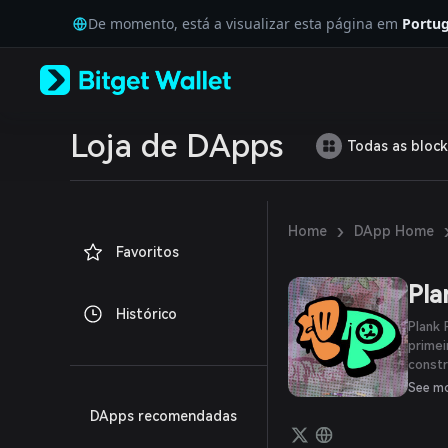
English
De momento, está a visualizar esta página em
Portug
日本語
Tiếng Việt
Русский
Español (Latinoamérica)
Türkçe
Italiano
Loja de DApps
Todas as block
Français
Deutsch
简体中文
繁體中文
›
Home
DApp Home
Português (Portugal)
Favoritos
Bahasa Indonesia
ภาษาไทย
Pla
العربية
Histórico
हिन्दी
Plank
বাংলা
primei
constr
Español
únicas
Português (Brasil)
See m
Español (Argentina)
DApps recomendadas