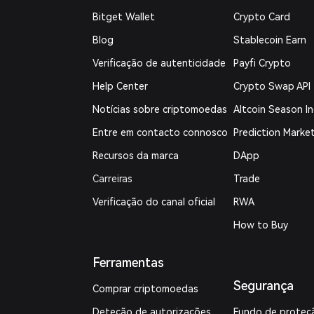
Bitget Wallet
Crypto Card
Blog
Stablecoin Earn
Verificação de autenticidade
Payfi Crypto
Help Center
Crypto Swap API
Notícias sobre criptomoedas
Altcoin Season I
Entre em contacto connosco
Prediction Marke
Recursos da marca
DApp
Carreiras
Trade
Verificação do canal oficial
RWA
How to Buy
Ferramentas
Segurança
Comprar criptomoedas
Deteção de autorizações
Fundo de proteç