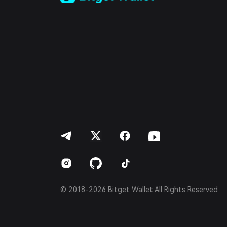
Türkçe
Italiano
Français
Deutsch
简体中文
繁體中文
Português (Portugal)
Bahasa Indonesia
ภาษาไทย
العربية
हिन्दी
বাংলা
Español
Português (Brasil)
Español (Argentina)
© 2018-2026 Bitget Wallet All Rights Reserved