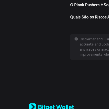
O Plank Pushers é Se
Quais São os Riscos 
Disclaimer and Ri
accurate and updat
any issues or inac
improvements whe
English
日本語
Tiếng Việt
Русский
Español (Latinoamérica)