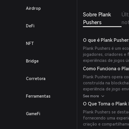
Airdrop
Sobre Plank
Úl
Pushers
not
DeFi
O que é Plank Pusher
NFT
Plank Pushers é um eco
jogadores, criadores e 
experiências de jogos ún
Bridge
Como Funciona o Pla
Plank Pushers opera c
Corretora
construída na blockch
experiência de jogo en
baseada em habilidade 
Ferramentas
See more
ganhem criptomoedas e 
O Que Torna o Plank 
um jogo imersivo. (
coin
Plank Pushers se desta
GameFi
fornecendo uma experiên
criação e compartilha