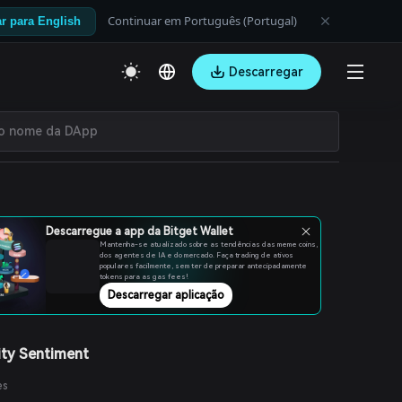
Continuar em Português (Portugal)
r para English
Descarregar
Descarregue a app da Bitget Wallet
Mantenha-se atualizado sobre as tendências das meme coins,
dos agentes de IA e do mercado. Faça trading de ativos
populares facilmente, sem ter de preparar antecipadamente
tokens para as gas fees!
Descarregar aplicação
ty Sentiment
es