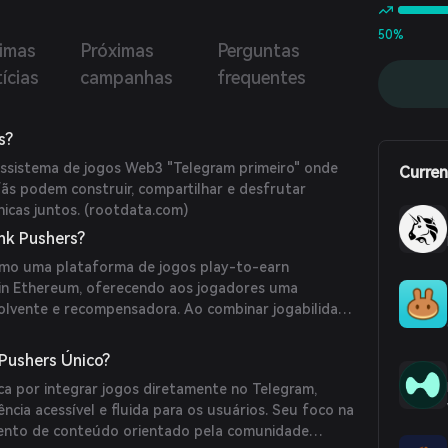
50%
timas
Próximas
Perguntas
ícias
campanhas
frequentes
s?
ssistema de jogos Web3 "Telegram primeiro" onde
Curren
fãs podem construir, compartilhar e desfrutar
icas juntos. (
rootdata.com
)
nk Pushers?
omo uma plataforma de jogos play-to-earn
ain Ethereum, oferecendo aos jogadores uma
volvente e recompensadora. Ao combinar jogabilidade
com tecnologia blockchain, permite que os usuários
ativos digitais exclusivos enquanto desfrutam de
Pushers Único?
gabbar.com
)
ca por integrar jogos diretamente no Telegram,
cia acessível e fluida para os usuários. Seu foco na
mento de conteúdo orientado pela comunidade