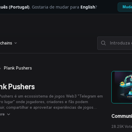
uês (Portugal)
. Gostaria de mudar para
English
?
Muda
chains
›
Plank Pushers
nk Pushers
 Pushers é um ecossistema de jogos Web3 "Telegram em
ro lugar" onde jogadores, criadores e fãs podem
uir, compartilhar e aproveitar experiências de jogos
 juntos.
ore
Communi
28.25K Vot