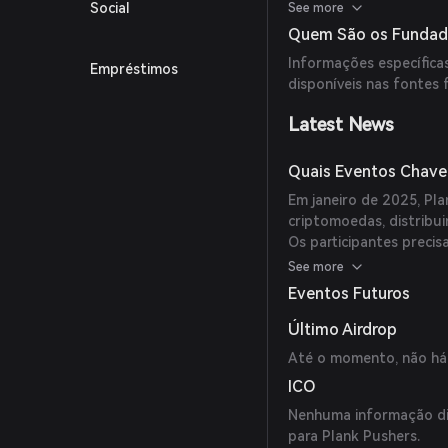
promove um ambiente c
Social
See more
beneficiar do ecossiste
Quem São os Fundado
Informações específica
Empréstimos
disponíveis nas fontes 
Latest News
Quais Eventos Chave 
Em janeiro de 2025, Pl
criptomoedas, distribu
Os participantes precis
grupo do Telegram e re
See more
Eventos Futuros
Último Airdrop
Até o momento, não há 
ICO
Nenhuma informação dis
para Plank Pushers.