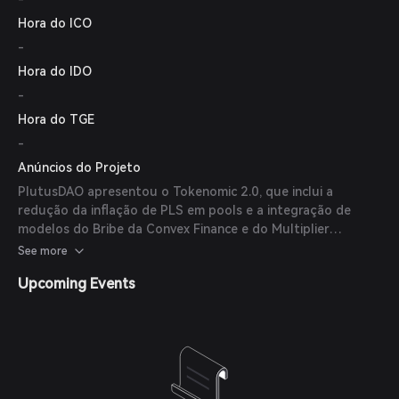
Hora do ICO
-
Hora do IDO
-
Hora do TGE
-
Anúncios do Projeto
PlutusDAO apresentou o Tokenomic 2.0, que inclui a
redução da inflação de PLS em pools e a integração de
modelos do Bribe da Convex Finance e do Multiplier
Point/esAssets da GMX para aprimorar os incentivos aos
See more
usuários.
Upcoming Events