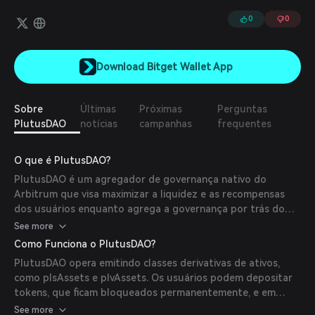
com veTokens. Plutus colaborou com Dopex, Jones, GMX e
Sperax em diversos produtos de governança relacionados ao
0
0
Plutus.
Download Bitget Wallet App
Sobre
Últimas
Próximas
Perguntas
PlutusDAO
notícias
campanhas
frequentes
O que é PlutusDAO?
PlutusDAO é um agregador de governança nativo do
Arbitrum que visa maximizar a liquidez e as recompensas
dos usuários enquanto agrega a governança por trás do
token PLS. Seu objetivo é se tornar o buraco negro de
See more
governança Layer 2 para projetos com veTokens.
Como Funciona o PlutusDAO?
PlutusDAO opera emitindo classes derivativas de ativos,
como plsAssets e plvAssets. Os usuários podem depositar
tokens, que ficam bloqueados permanentemente, e em
troca, recebem plsAssets que são derivativos líquidos dos
See more