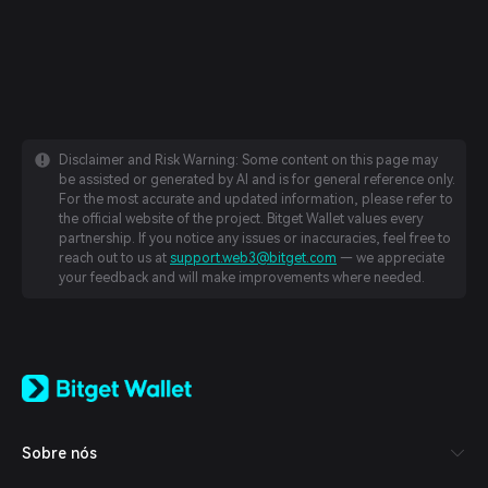
Disclaimer and Risk Warning: Some content on this page may
be assisted or generated by AI and is for general reference only.
For the most accurate and updated information, please refer to
the official website of the project. Bitget Wallet values every
partnership. If you notice any issues or inaccuracies, feel free to
reach out to us at
support.web3@bitget.com
— we appreciate
your feedback and will make improvements where needed.
English
日本語
Tiếng Việt
Русский
Sobre nós
Español (Latinoamérica)
Türkçe