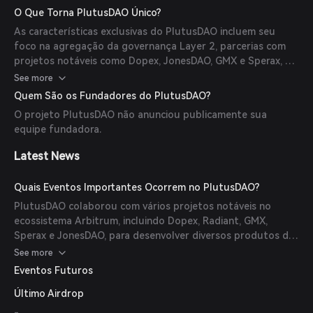
tokens depositados. Esse mecanismo permite que os
O Que Torna PlutusDAO Único?
usuários participem da governança e ganhem recompensas
As características exclusivas do PlutusDAO incluem seu
mantendo a liquidez.
foco na agregação da governança Layer 2, parcerias com
projetos notáveis como Dopex, JonesDAO, GMX e Sperax, e
sua tokenomics inovadora que incentiva a posse e
See more
participação a longo prazo.
Quem São os Fundadores do PlutusDAO?
O projeto PlutusDAO não anunciou publicamente sua
equipe fundadora.
Latest News
Quais Eventos Importantes Ocorrem no PlutusDAO?
PlutusDAO colaborou com vários projetos notáveis no
ecossistema Arbitrum, incluindo Dopex, Radiant, GMX,
Sperax e JonesDAO, para desenvolver diversos produtos de
governança.
See more
Eventos Futuros
Último Airdrop
-