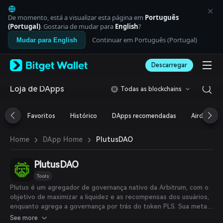
English
日本語
De momento, está a visualizar esta página em
Português
Tiếng Việt
(Portugal)
. Gostaria de mudar para
English
?
Русский
Continuar em Português (Portugal)
Mudar para English
Español (Latinoamérica)
Türkçe
Descarregar
Italiano
Français
Deutsch
Loja de DApps
Todas as blockchains
简体中文
繁體中文
Favoritos
Histórico
DApps recomendadas
Airdrop
Português (Portugal)
Bahasa Indonesia
›
›
PlutusDAO
Home
DApp Home
ภาษาไทย
العربية
हिन्दी
PlutusDAO
বাংলা
Tools
Español
Plutus é um agregador de governança nativo da Arbitrum, com o
Português (Brasil)
objetivo de maximizar a liquidez e as recompensas dos usuários,
Español (Argentina)
enquanto agrega a governança por trás do token PLS. Sua meta é
se tornar o ponto central de governança Layer 2 para projetos
See more