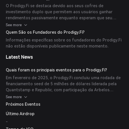
enquanto esperam que o preço vinculado seja alcançado.
O Prodigy.Fi se destaca devido aos seus cofres de
Esse mecanismo oferece flexibilidade na gestão dos
investimento duplo que permitem aos usuários ganhar
investimentos com base nas condições do mercado.
rendimentos passivamente enquanto esperam que seu
preço vinculado seja alcançado. As principais características
See more
incluem altos retornos que superam instrumentos
Quem São os Fundadores do Prodigy.Fi?
financeiros tradicionais, estratégias flexíveis adaptáveis às
Informações específicas sobre os fundadores do Prodigy.Fi
condições do mercado e transparência garantida por
não estão disponíveis publicamente neste momento.
contratos inteligentes que automatizam operações desde a
aceitação de depósitos até a distribuição dos lucros.
Latest News
Quais foram os principais eventos para o Prodigy.Fi?
Em fevereiro de 2025, o Prodigy.Fi concluiu uma rodada de
financiamento seed de 5 milhões de dólares liderada pela
Quantstamp e Republic, com participação da Arbelos
Markets, RSK Capital e Samara Alpha Management. Os
See more
fundos destinam-se a apoiar o desenvolvimento da
Próximos Eventos
plataforma e a expansão de sua funcionalidade.
Último Airdrop
-