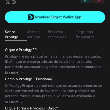
0
0
Download Bitget Wallet App
Sobre
Últimas
Próximas
Perguntas
Prodigy.Fi
notícias
campanhas
frequentes
O que é Prodigy.Fi?
Prodigy.Fi é uma plataforma de finanças descentralizadas
(DeFi) que oferece produtos de investimento duplo,
permitindo aos usuários ganhar rendimentos aprimorados
enquanto definem preços-alvo para comprar ou vender
See more
criptomoedas como Wrapped Ethereum (WETH). A
Como o Prodigy.Fi Funciona?
plataforma atende tanto traders novatos quanto
O Prodigy.Fi opera permitindo que os usuários criem ou se
experientes, fornecendo ferramentas para aumentar ativos
inscrevam em cofres de investimento com parâmetros
cripto, maximizar o rendimento percentual anual (APY) e
personalizáveis, como preço-alvo, data de expiração e
negociar de forma eficaz no mercado.
rendimento. Os usuários podem escolher estratégias como
See more
'Comprar Baixo' ou 'Vender Alto', ganhando rendimentos
O Que Torna o Prodigy.Fi Único?