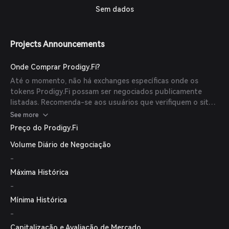
Sem dados
Projects Announcements
Onde Comprar Prodigy.Fi?
Até o momento, não há exchanges específicas onde os
tokens Prodigy.Fi possam ser negociados publicamente
listadas. Recomenda-se aos usuários que verifiquem o site
oficial do Prodigy.Fi ou os canais da comunidade para as
See more
informações mais atualizadas.
Preço do Prodigy.Fi
Volume Diário de Negociação
-
Máxima Histórica
-
Mínima Histórica
-
Capitalização e Avaliação de Mercado