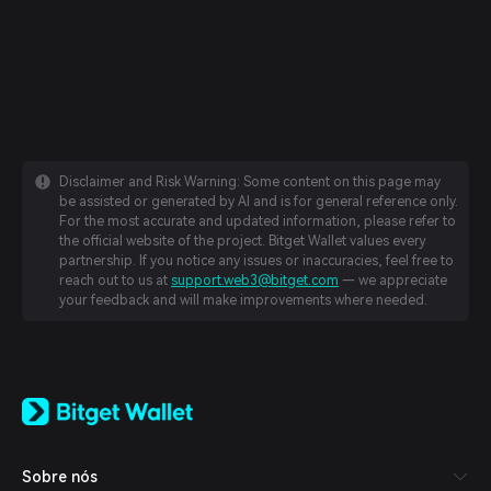
Disclaimer and Risk Warning: Some content on this page may
be assisted or generated by AI and is for general reference only.
For the most accurate and updated information, please refer to
the official website of the project. Bitget Wallet values every
partnership. If you notice any issues or inaccuracies, feel free to
reach out to us at
support.web3@bitget.com
— we appreciate
your feedback and will make improvements where needed.
English
日本語
Tiếng Việt
Русский
Sobre nós
Español (Latinoamérica)