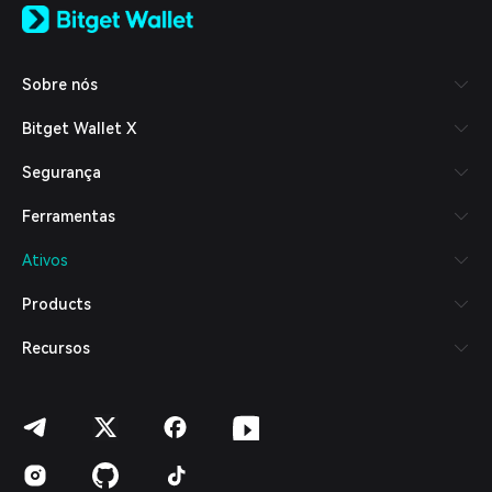
日本語
Tiếng Việt
Русский
Sobre nós
Español (Latinoamérica)
Türkçe
Bitget Wallet X
Italiano
Français
Segurança
Deutsch
简体中文
Ferramentas
繁體中文
Português (Portugal)
Ativos
Bahasa Indonesia
ภาษาไทย
Products
العربية
हिन्दी
Recursos
বাংলা
Español
Português (Brasil)
Español (Argentina)