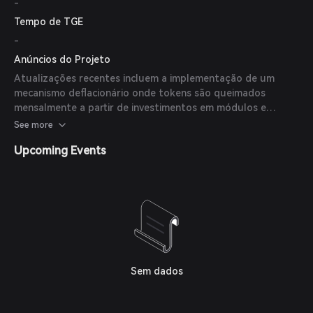
-
Tempo de TGE
-
Anúncios do Projeto
Atualizações recentes incluem a implementação de um
mecanismo deflacionário onde tokens são queimados
mensalmente a partir de investimentos em módulos e
compras dentro do jogo, apoiando o valor do token.
See more
Upcoming Events
Sem dados