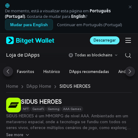
English
日本語
De momento, está a visualizar esta página em
Português
Tiếng Việt
(Portugal)
. Gostaria de mudar para
English
?
Русский
Continuar em Português (Portugal)
Mudar para English
Español (Latinoamérica)
Türkçe
Descarregar
Italiano
Français
Deutsch
Loja de DApps
Todas as blockchains
简体中文
繁體中文
Favoritos
Histórico
DApps recomendadas
Airdrop
Português (Portugal)
Bahasa Indonesia
›
›
SIDUS HEROES
Home
DApp Home
ภาษาไทย
العربية
हिन्दी
SIDUS HEROES
বাংলা
NFT
GameFi
Gaming
AAA Games
Español
SIDUS HEROES é um MMORPG de nível AAA. Ambientado em um
Português (Brasil)
metaverso espacial, onde a tecnologia se fundiu com todos os
Español (Argentina)
seres vivos, oferece múltiplos cenários de jogo, como exploração
interestelar, batalhas e assentamentos, além de oportunidades
See more