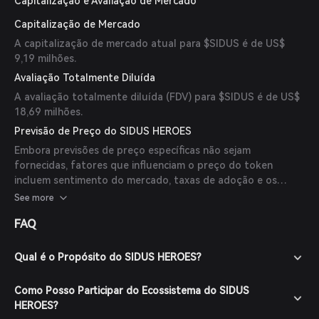
Capitalização e Avaliação de Mercado
Capitalização de Mercado
A capitalização de mercado atual para $SIDUS é de US$
9,19 milhões.
Avaliação Totalmente Diluída
A avaliação totalmente diluída (FDV) para $SIDUS é de US$
18,69 milhões.
Previsão de Preço do SIDUS HEROES
Embora previsões de preço específicas não sejam
fornecidas, fatores que influenciam o preço do token
incluem sentimento do mercado, taxas de adoção e os
desenvolvimentos contínuos do projeto. Os investidores
See more
devem realizar pesquisas minuciosas e considerar as
FAQ
tendências de mercado antes de tomar decisões de
investimento.
Qual é o Propósito do SIDUS HEROES?
Como Posso Participar do Ecossistema do SIDUS
HEROES?