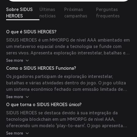
Sobre SIDUS
Últimas
Próximas
Perguntas
HEROES
notícias
campanhas
frequentes
O que é SIDUS HEROES?
SIDUS HEROES é um MMORPG de nível AAA ambientado em
um metaverso espacial onde a tecnologia se funde com
seres vivos. Apresenta exploração interestelar, batalhas e
oportunidades para desenvolvimento político, social e
See more
econômico. O jogo utiliza um modelo 'play-to-earn'
Como o SIDUS HEROES Funciona?
suportado por um sistema de dois tokens: $SIDUS e
Os jogadores participam de exploração interestelar,
$SENATE.
batalhas e várias atividades dentro do jogo. O jogo utiliza
um sistema econômico fechado com emissão limitada de
recursos, permitindo que os jogadores ganhem renda por
See more
meio de processos tokenizados dentro do jogo. O token
O que torna o SIDUS HEROES único?
$SIDUS serve como token utilitário para várias funções no
SIDUS HEROES se destaca devido à sua integração da
jogo, enquanto o $SENATE atua como token de
tecnologia blockchain em um MMORPG de nível AAA,
governança.
oferecendo um modelo 'play-to-earn'. O jogo apresenta
uma economia sustentável, incentivando o engajamento de
See more