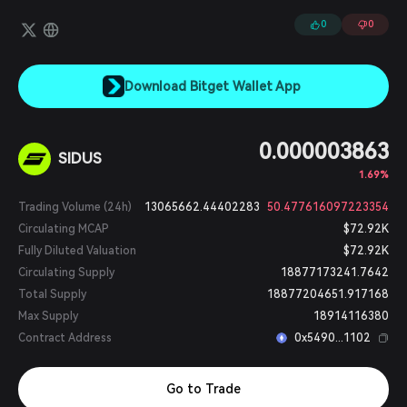
para desenvolvimento político, social e econômico. O jogo possui
um sistema econômico fechado baseado em uma emissão
0
0
limitada de recursos, e incorpora um modelo de "play-to-earn"
para todos os seus itens dentro do jogo, utilizando um sistema
de dois tokens.
Download Bitget Wallet App
0.000003863
SIDUS
1.69%
Trading Volume (24h)
13065662.44402283
50.477616097223354
Circulating MCAP
$72.92K
Fully Diluted Valuation
$72.92K
Circulating Supply
18877173241.7642
Total Supply
18877204651.917168
Max Supply
18914116380
Contract Address
0x5490...1102
Go to Trade