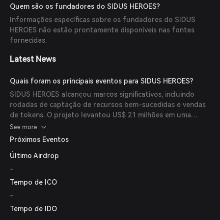
longo prazo dos jogadores. Além disso, inclui um mecanismo
Quem são os fundadores do SIDUS HEROES?
deflacionário onde tokens são queimados mensalmente a
Informações específicas sobre os fundadores do SIDUS
partir de investimentos em módulos e compras dentro do
HEROES não estão prontamente disponíveis nas fontes
jogo, apoiando o valor do token.
fornecidas.
Latest News
Quais foram os principais eventos para SIDUS HEROES?
SIDUS HEROES alcançou marcos significativos, incluindo
rodadas de captação de recursos bem-sucedidas e vendas
de tokens. O projeto levantou US$ 21 milhões em uma
rodada seed em fevereiro de 2022 e realizou múltiplos
See more
IDOs em dezembro de 2021, arrecadando aproximadamente
Próximos Eventos
US$ 10,79 milhões.
Último Airdrop
-
Tempo de ICO
-
Tempo de IDO