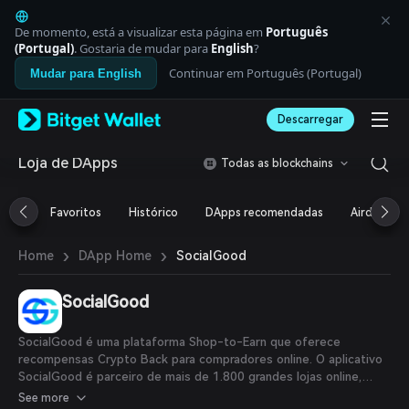
English
日本語
De momento, está a visualizar esta página em
Português
Tiếng Việt
(Portugal)
. Gostaria de mudar para
English
?
Русский
Continuar em Português (Portugal)
Mudar para English
Español (Latinoamérica)
Türkçe
Descarregar
Italiano
Français
Deutsch
Loja de DApps
Todas as blockchains
简体中文
繁體中文
Favoritos
Histórico
DApps recomendadas
Airdrop
Português (Portugal)
Bahasa Indonesia
›
›
SocialGood
Home
DApp Home
ภาษาไทย
العربية
हिन्दी
SocialGood
বাংলা
Español
SocialGood é uma plataforma Shop-to-Earn que oferece
Português (Brasil)
recompensas Crypto Back para compradores online. O aplicativo
Español (Argentina)
SocialGood é parceiro de mais de 1.800 grandes lojas online,
incluindo AliExpress, eBay, Nike e outras. Quando os usuários
See more