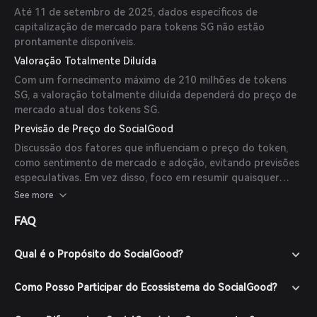
Até 11 de setembro de 2025, dados específicos de
capitalização de mercado para tokens SG não estão
prontamente disponíveis.
Valoração Totalmente Diluída
Com um fornecimento máximo de 210 milhões de tokens
SG, a valoração totalmente diluída dependerá do preço de
mercado atual dos tokens SG.
Previsão de Preço do SocialGood
Discussão dos fatores que influenciam o preço do token,
como sentimento de mercado e adoção, evitando previsões
especulativas. Em vez disso, foco em resumir quaisquer
insights confiáveis provenientes de fontes respeitáveis,
See more
mídia ou análises de especialistas disponíveis online. Se não
FAQ
houver previsões confiáveis, declarar que atualmente não há
previsões disponíveis de especialistas ou publicações
confiáveis.
Qual é o Propósito do SocialGood?
Como Posso Participar do Ecossistema do SocialGood?