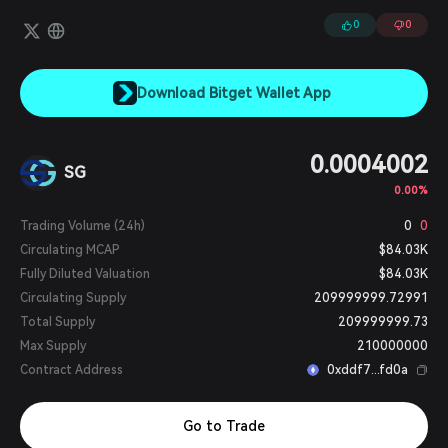
fazem compras em sites parceiros através do aplicativo, podem
ganhar até 100% em criptomoeda SocialGood (SG).
0
0
Download Bitget Wallet App
0.0004002
SG
0.00%
Trading Volume (24h)
0
0
Circulating MCAP
$84.03K
Fully Diluted Valuation
$84.03K
Circulating Supply
209999999.72991
Total Supply
209999999.73
Max Supply
210000000
Contract Address
0xddf7...fd0a
Go to Trade