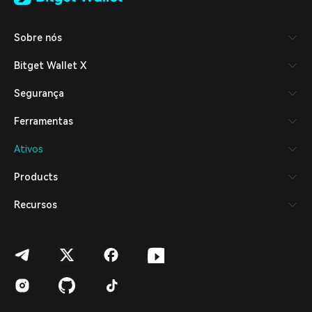
Tiếng Việt
Русский
Sobre nós
Español (Latinoamérica)
Türkçe
Bitget Wallet X
Italiano
Français
Segurança
Deutsch
简体中文
Ferramentas
繁體中文
Português (Portugal)
Ativos
Bahasa Indonesia
ภาษาไทย
Products
العربية
हिन्दी
Recursos
বাংলা
Español
Português (Brasil)
Español (Argentina)