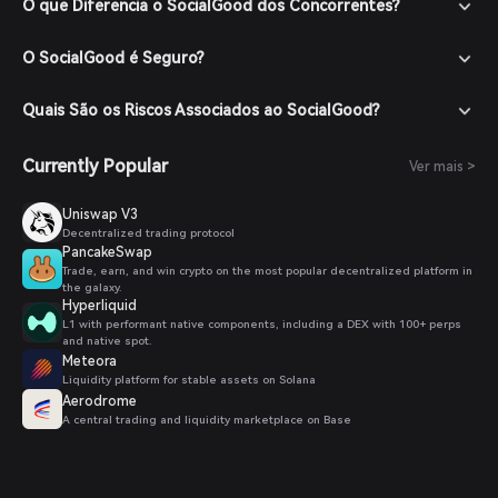
O que Diferencia o SocialGood dos Concorrentes?
O SocialGood é Seguro?
Quais São os Riscos Associados ao SocialGood?
Currently Popular
Ver mais >
Uniswap V3
Decentralized trading protocol
PancakeSwap
Trade, earn, and win crypto on the most popular decentralized platform in
the galaxy.
Hyperliquid
L1 with performant native components, including a DEX with 100+ perps
and native spot.
Meteora
Liquidity platform for stable assets on Solana
Aerodrome
A central trading and liquidity marketplace on Base