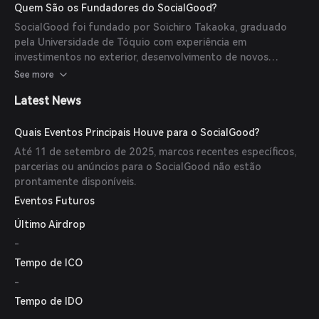
recompra para aumentar a demanda e reduzir a oferta,
Quem São os Fundadores do SocialGood?
potencialmente aumentando o valor do token com o
SocialGood foi fundado por Soichiro Takaoka, graduado
tempo.
pela Universidade de Tóquio com experiência em
investimentos no exterior, desenvolvimento de novos
negócios e fusões e aquisições no setor de tecnologia da
See more
informação. Ele liderou várias empresas de fintech e atuou
Latest News
como professor ocasional na Universidade de Kyushu. Em
2018, fundou a Social Good Foundation para promover
ecossistemas de contribuição social por meio da tecnologia
Quais Eventos Principais Houve para o SocialGood?
blockchain.
Até 11 de setembro de 2025, marcos recentes específicos,
parcerias ou anúncios para o SocialGood não estão
prontamente disponíveis.
Eventos Futuros
Último Airdrop
-
Tempo de ICO
-
Tempo de IDO