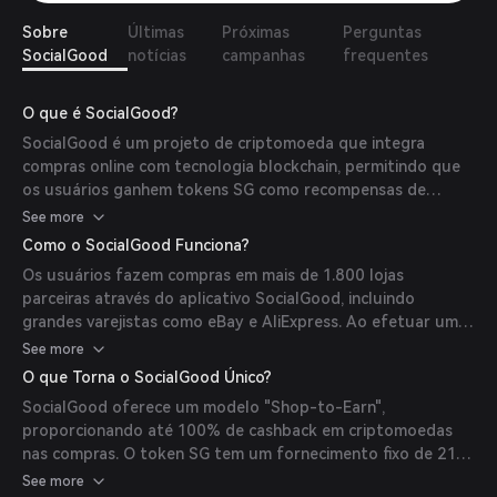
Sobre
Últimas
Próximas
Perguntas
SocialGood
notícias
campanhas
frequentes
O que é SocialGood?
SocialGood é um projeto de criptomoeda que integra
compras online com tecnologia blockchain, permitindo que
os usuários ganhem tokens SG como recompensas de
cashback ao fazer compras pelo aplicativo SocialGood. A
See more
missão do projeto é criar um ecossistema global onde os
Como o SocialGood Funciona?
consumidores se beneficiem financeiramente de suas
Os usuários fazem compras em mais de 1.800 lojas
compras diárias, ao mesmo tempo em que contribuem para
parceiras através do aplicativo SocialGood, incluindo
causas sociais.
grandes varejistas como eBay e AliExpress. Ao efetuar uma
compra, eles recebem uma porcentagem do valor gasto de
See more
volta em tokens SG. Além disso, manter tokens SG pode
O que Torna o SocialGood Único?
gerar até 15% APY em recompensas de staking, distribuídas
SocialGood oferece um modelo "Shop-to-Earn",
a cada seis horas.
proporcionando até 100% de cashback em criptomoedas
nas compras. O token SG tem um fornecimento fixo de 210
milhões, e o projeto emprega um sistema patenteado de
See more