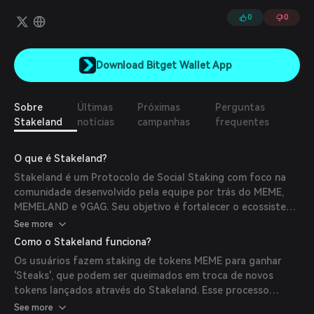
usuários realizar staking de seus ativos criptográficos, como
MEME ou outras moedas, para ganhar novos tokens de projetos
0
0
promissores.
Download Bitget Wallet App
Sobre
Últimas
Próximas
Perguntas
Stakeland
notícias
campanhas
frequentes
O que é Stakeland?
Stakeland é um Protocolo de Social Staking com foco na
comunidade desenvolvido pela equipe por trás do MEME,
MEMELAND e 9GAG. Seu objetivo é fortalecer o ecossistema
Memeland permitindo que os usuários façam staking de
See more
seus criptoativos, como MEME, para ganhar novos tokens
Como o Stakeland funciona?
de projetos promissores.
Os usuários fazem staking de tokens MEME para ganhar
'Steaks', que podem ser queimados em troca de novos
tokens lançados através do Stakeland. Esse processo
permite que os participantes se envolvam com projetos
See more