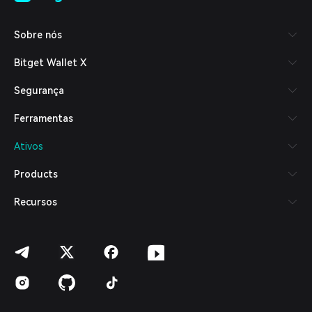
Tiếng Việt
Русский
Sobre nós
Español (Latinoamérica)
Türkçe
Bitget Wallet X
Italiano
Français
Segurança
Deutsch
简体中文
Ferramentas
繁體中文
Português (Portugal)
Ativos
Bahasa Indonesia
ภาษาไทย
Products
العربية
हिन्दी
Recursos
বাংলা
Español
Português (Brasil)
Español (Argentina)