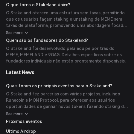
emergentes enquanto apoiam o ecossistema mais amplo do
O que torna o Stakeland único?
Memeland.
O Stakeland oferece uma estrutura sem taxas, permitindo
que os usuários façam staking e unstaking de MEME sem
taxas de plataforma, promovendo uma abordagem focada
na comunidade. Além disso, integra elementos de jogos,
See more
tornando o staking de criptomoedas mais interativo e
Quem são os fundadores do Stakeland?
agradável.
O Stakeland foi desenvolvido pela equipe por trás do
MEME, MEMELAND e 9GAG. Detalhes específicos sobre os
fundadores individuais não estão prontamente disponíveis.
Latest News
Quais foram os principais eventos para o Stakeland?
O Stakeland fez parcerias com vários projetos, incluindo
Runecoin e MON Protocol, para oferecer aos usuários
oportunidades de ganhar novos tokens fazendo staking de
MEME. Essas colaborações visam expandir as ofertas da
See more
plataforma e envolver a comunidade.
Próximos eventos
Último Airdrop