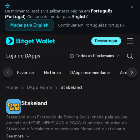
English
日本語
De momento, está a visualizar esta página em
Português
Tiếng Việt
(Portugal)
. Gostaria de mudar para
English
?
Русский
Continuar em Português (Portugal)
Mudar para English
Español (Latinoamérica)
Türkçe
Descarregar
Italiano
Français
Deutsch
Loja de DApps
Todas as blockchains
简体中文
繁體中文
Favoritos
Histórico
DApps recomendadas
Airdrop
Português (Portugal)
Bahasa Indonesia
›
›
Stakeland
Home
DApp Home
ภาษาไทย
العربية
हिन्दी
Stakeland
বাংলা
Español
Stakeland é um Protocolo de Staking Social criado pela equipe
Português (Brasil)
por trás do MEME, MEMELAND e 9GAG. O principal objetivo do
Español (Argentina)
Stakeland é fortalecer o ecossistema Memeland e catalisar o
crescimento do MEME. É uma plataforma que permite aos
See more