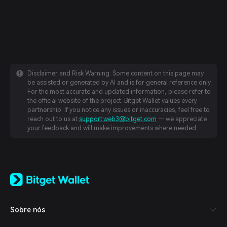
Disclaimer and Risk Warning: Some content on this page may
be assisted or generated by AI and is for general reference only.
For the most accurate and updated information, please refer to
the official website of the project. Bitget Wallet values every
partnership. If you notice any issues or inaccuracies, feel free to
reach out to us at
support.web3@bitget.com
— we appreciate
your feedback and will make improvements where needed.
English
日本語
Tiếng Việt
Русский
Sobre nós
Español (Latinoamérica)
Türkçe