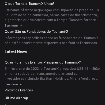
baixa latência e garante transações seguras por meio de
O que Torna o TsunamiX Único?
auditorias em contratos inteligentes.
TsunamiX oferece negociação com impacto de preço de 0%,
liquidez de saída conhecida, baixas taxas de financiamento,
e garantias que valorizam com o tempo. Também fornece
um token LP agrupado (TLP) que minimiza o risco de perda
See more
impermanente por meio da diversificação entre
Quem São os Fundadores do TsunamiX?
criptomoedas blue-chip e stablecoins.
Informações específicas sobre os fundadores do TsunamiX
não estão prontamente disponíveis nas fontes fornecidas.
Latest News
Quais Foram os Eventos Principais do TsunamiX?
Em fevereiro de 2023, o TsunamiX arrecadou US$ 1,3 milhão
em uma rodada de financiamento pré-seed com
investidores incluindo Big Brain Holdings, Mirana Ventures,
Zeta, Hedge, Pontem Network, Brilliance Ventures, Builder
See more
VC, Marin Digital Ventures, 0xSoju, Switchboardxyz, Coral
Próximos Eventos
DeFi, Aptos Monkeys e Time Research.
Último Airdrop
-