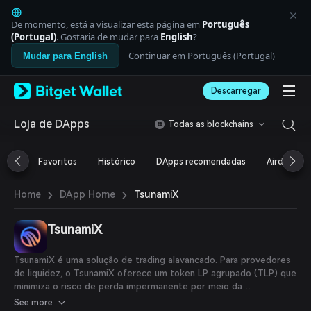
English
日本語
De momento, está a visualizar esta página em
Português
Tiếng Việt
(Portugal)
. Gostaria de mudar para
English
?
Русский
Continuar em Português (Portugal)
Mudar para English
Español (Latinoamérica)
Türkçe
Descarregar
Italiano
Français
Deutsch
Loja de DApps
Todas as blockchains
简体中文
繁體中文
Favoritos
Histórico
DApps recomendadas
Airdrop
Português (Portugal)
Bahasa Indonesia
›
›
TsunamiX
Home
DApp Home
ภาษาไทย
العربية
हिन्दी
TsunamiX
বাংলা
Español
TsunamiX é uma solução de trading alavancado. Para provedores
Português (Brasil)
de liquidez, o TsunamiX oferece um token LP agrupado (TLP) que
Español (Argentina)
minimiza o risco de perda impermanente por meio da
diversificação entre criptomoedas blue chip e stablecoins, ao
See more