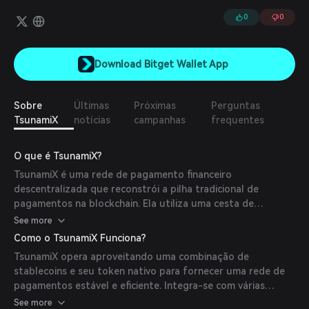
mesmo tempo que maximiza as recompensas ao gerar taxas de
trading alavancado além das taxas de swap. Para os traders, o
0
0
TsunamiX oferece uma forma de operar com impacto de preço
zero, liquidez de saída conhecida, baixas taxas de financiamento,
spread reduzido e colateral que valoriza ao longo do tempo.
Download Bitget Wallet App
Sobre
Últimas
Próximas
Perguntas
TsunamiX
notícias
campanhas
frequentes
O que é TsunamiX?
TsunamiX é uma rede de pagamento financeiro
descentralizada que reconstrói a pilha tradicional de
pagamentos na blockchain. Ela utiliza uma cesta de
stablecoins lastreadas em fiat, estabilizadas
See more
algoritmicamente por sua moeda reserva, para facilitar
Como o TsunamiX Funciona?
pagamentos programáveis e o desenvolvimento de
TsunamiX opera aproveitando uma combinação de
infraestrutura financeira aberta.
stablecoins e seu token nativo para fornecer uma rede de
pagamentos estável e eficiente. Integra-se com várias
tecnologias blockchain para oferecer feeds de preço de
See more