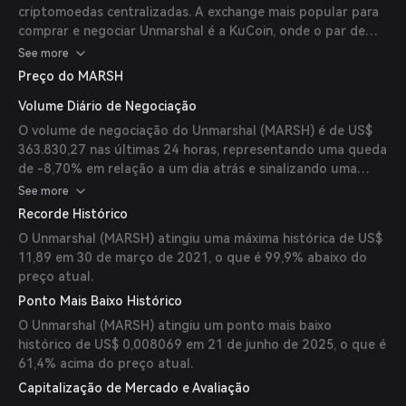
criptomoedas centralizadas. A exchange mais popular para
comprar e negociar Unmarshal é a KuCoin, onde o par de
negociação mais ativo MARSH/USDT teve um volume de
See more
negociação de US$ 26.800,16 nas últimas 24 horas. Outras
Preço do MARSH
opções populares incluem MEXC e Gate.
Volume Diário de Negociação
O volume de negociação do Unmarshal (MARSH) é de US$
363.830,27 nas últimas 24 horas, representando uma queda
de -8,70% em relação a um dia atrás e sinalizando uma
recente queda na atividade do mercado.
See more
Recorde Histórico
O Unmarshal (MARSH) atingiu uma máxima histórica de US$
11,89 em 30 de março de 2021, o que é 99,9% abaixo do
preço atual.
Ponto Mais Baixo Histórico
O Unmarshal (MARSH) atingiu um ponto mais baixo
histórico de US$ 0,008069 em 21 de junho de 2025, o que é
61,4% acima do preço atual.
Capitalização de Mercado e Avaliação