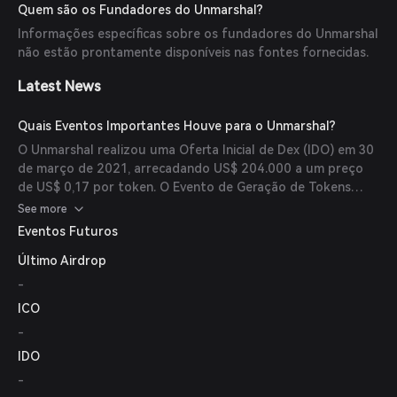
ampla gama de blockchains e a provisão de dados em
Quem são os Fundadores do Unmarshal?
tempo real o tornam um recurso valioso para o ecossistema
Informações específicas sobre os fundadores do Unmarshal
Web 3.0.
não estão prontamente disponíveis nas fontes fornecidas.
Latest News
Quais Eventos Importantes Houve para o Unmarshal?
O Unmarshal realizou uma Oferta Inicial de Dex (IDO) em 30
de março de 2021, arrecadando US$ 204.000 a um preço
de US$ 0,17 por token. O Evento de Geração de Tokens
(TGE) e a distribuição também ocorreram no mesmo dia,
See more
com o token listado a US$ 10,32.
Eventos Futuros
Último Airdrop
-
ICO
-
IDO
-