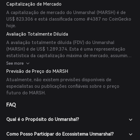
Capitalização de Mercado
A capitalização de mercado do Unmarshal (MARSH) é de
US$ 823.306 e está classificada como #4387 no CoinGecko
hoje.
Avaliação Totalmente Diluída
A avaliação totalmente diluída (FDV) do Unmarshal
(MARSH) é de US$ 1.289.374. Esta é uma representação
estatística da capitalização máxima de mercado, assumindo
que o número máximo de 99 milhões de tokens MARSH
See more
esteja em circulação hoje.
Previsão de Preço do MARSH
Atualmente, não existem previsões disponíveis de
especialistas ou publicações confiáveis sobre o preço
futuro do MARSH.
FAQ
Qual é o Propósito do Unmarshal?
Como Posso Participar do Ecossistema Unmarshal?