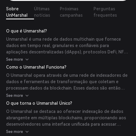
Sobre
Últimas
Próximas
Perguntas
UnMarshal
notícias
campanhas
frequentes
O que é Unmarshal?
Unmarshal é uma rede de dados multichain que fornece
dados em tempo real, granulares e confiáveis para
aplicações descentralizadas (dApps), protocolos DeFi, NFTs,
Metaverso e soluções GameFi. Suporta várias blockchains,
See more
incluindo Ethereum, Polygon, BNB Chain, Avalanche, Fantom,
Como o Unmarshal Funciona?
Celo, Solana, Klaytn, Kadena e XDC Network.
O Unmarshal opera através de uma rede de indexadores de
dados e ferramentas de transformação que coletam e
processam dados da blockchain. Esses dados são então
disponibilizados para desenvolvedores via APIs, permitindo
See more
que eles construam e aprimorem suas aplicações com
O que torna o Unmarshal Único?
informações precisas e atualizadas.
O Unmarshal se destaca ao oferecer indexação de dados
abrangente em múltiplas blockchains, proporcionando aos
desenvolvedores uma interface unificada para acessar
dados diversificados da blockchain. Seu suporte a uma
See more