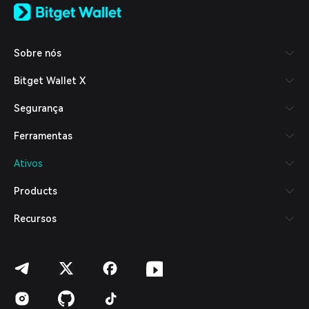
日本語
Tiếng Việt
Русский
Sobre nós
Español (Latinoamérica)
Türkçe
Bitget Wallet X
Italiano
Français
Segurança
Deutsch
简体中文
Ferramentas
繁體中文
Português (Portugal)
Ativos
Bahasa Indonesia
ภาษาไทย
Products
العربية
हिन्दी
Recursos
বাংলা
Español
Português (Brasil)
Español (Argentina)