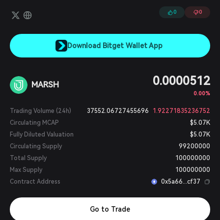
de transformação, o Unmarshal permite que aplicações Web 3.0
sejam usadas em qualquer cadeia suportada, além de fornecer
0
0
uma visão latente dos dados transformados. Até o momento, o
Unmarshal indexou mais de 30 blockchains principais e atendeu a
mais de 1 bilhão de solicitações de dados.
Download Bitget Wallet App
0.0000512
MARSH
0.00%
Trading Volume (24h)
37552.06727455696
1.92271835236752
Circulating MCAP
$5.07K
Fully Diluted Valuation
$5.07K
Circulating Supply
99200000
Total Supply
100000000
Max Supply
100000000
Contract Address
0x5a66...cf37
Go to Trade