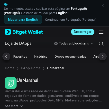
English
日本語
De momento, está a visualizar esta página em
Português
Tiếng Việt
(Portugal)
. Gostaria de mudar para
English
?
Русский
Continuar em Português (Portugal)
Mudar para English
Español (Latinoamérica)
Türkçe
Descarregar
Italiano
Français
Deutsch
Loja de DApps
Todas as blockchains
简体中文
繁體中文
Favoritos
Histórico
DApps recomendadas
Airdrop
Português (Portugal)
Bahasa Indonesia
›
›
UnMarshal
Home
DApp Home
ภาษาไทย
العربية
हिन्दी
UnMarshal
বাংলা
Español
Unmarshal é uma rede de dados multi-chain Web 3.0, com o
Português (Brasil)
objetivo de fornecer dados granulares, confiáveis e em tempo
Español (Argentina)
real para dApps, protocolos DeFi, NFTs, Metaverso e soluções
GameFi. Impulsionado por indexadores de dados e ferramentas
See more