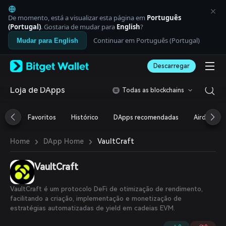
English
日本語
De momento, está a visualizar esta página em
Português
Tiếng Việt
(Portugal)
. Gostaria de mudar para
English
?
Русский
Continuar em Português (Portugal)
Mudar para English
Español (Latinoamérica)
Türkçe
Descarregar
Italiano
Français
Deutsch
Loja de DApps
Todas as blockchains
简体中文
繁體中文
Favoritos
Histórico
DApps recomendadas
Airdrop
Português (Portugal)
Bahasa Indonesia
›
›
VaultCraft
Home
DApp Home
ภาษาไทย
العربية
हिन्दी
VaultCraft
বাংলা
Español
VaultCraft é um protocolo DeFi de otimização de rendimento,
Português (Brasil)
facilitando a criação, implementação e monetização de
Español (Argentina)
estratégias automatizadas de yield em cadeias EVM.