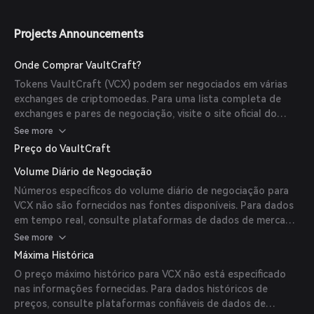
Projects Announcements
Onde Comprar VaultCraft?
Tokens VaultCraft (VCX) podem ser negociados em várias
exchanges de criptomoedas. Para uma lista completa de
exchanges e pares de negociação, visite o site oficial do
VaultCraft ou plataformas confiáveis de dados de mercado
See more
de criptomoedas.
Preço do VaultCraft
Volume Diário de Negociação
Números específicos do volume diário de negociação para
VCX não são fornecidos nas fontes disponíveis. Para dados
em tempo real, consulte plataformas de dados de mercado
de criptomoedas.
See more
Máxima Histórica
O preço máximo histórico para VCX não está especificado
nas informações fornecidas. Para dados históricos de
preços, consulte plataformas confiáveis de dados de