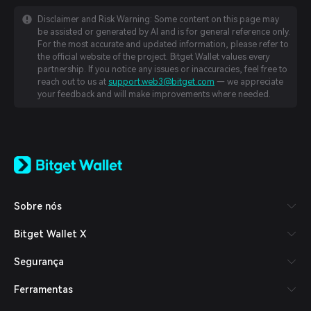
Disclaimer and Risk Warning: Some content on this page may
be assisted or generated by AI and is for general reference only.
For the most accurate and updated information, please refer to
the official website of the project. Bitget Wallet values every
partnership. If you notice any issues or inaccuracies, feel free to
reach out to us at
support.web3@bitget.com
— we appreciate
your feedback and will make improvements where needed.
English
日本語
Tiếng Việt
Русский
Sobre nós
Español (Latinoamérica)
Türkçe
Bitget Wallet X
Italiano
Français
Segurança
Deutsch
简体中文
Ferramentas
繁體中文
Português (Portugal)