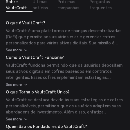
Sobre
Últimas
Próximas
Perguntas
VaultCraft
notícias
campanhas
frequentes
O que é VaultCraft?
VaultCraft é uma plataforma de finanças descentralizadas
(DeFi) que permite aos usuários criar e gerenciar cofres
personalizados para vários ativos digitais. Sua missão é
fornecer um ambiente flexível e fácil de usar para otimizar
See more
estratégias de rendimento e gerenciar riscos no
Como o VaultCraft Funciona?
ecossistema DeFi.
VaultCraft funciona permitindo que os usuários depositem
seus ativos digitais em cofres baseados em contratos
inteligentes. Esses cofres implementam estratégias
automatizadas para maximizar os retornos, como yield
See more
farming, empréstimos ou fornecimento de liquidez. Os
O que Torna o VaultCraft Único?
usuários podem selecionar ou personalizar estratégias com
VaultCraft se destaca devido às suas estratégias de cofres
base em sua tolerância ao risco e objetivos de investimento.
personalizáveis, permitindo que os usuários adaptem suas
abordagens de investimento. Além disso, enfatiza
transparência e segurança por meio de contratos
See more
inteligentes auditados e oferece uma interface amigável
Quem São os Fundadores do VaultCraft?