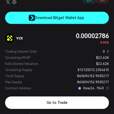
0
0
Download Bitget Wallet App
0.00002786
vcx
0.00%
Trading Volume (24h)
0
0
Circulating MCAP
$22.62K
Fully Diluted Valuation
$22.62K
Circulating Supply
812125572.2354615
Total Supply
863694152.9035217
Max Supply
863694152.9035217
Contract Address
0xce24...1543
Go to Trade