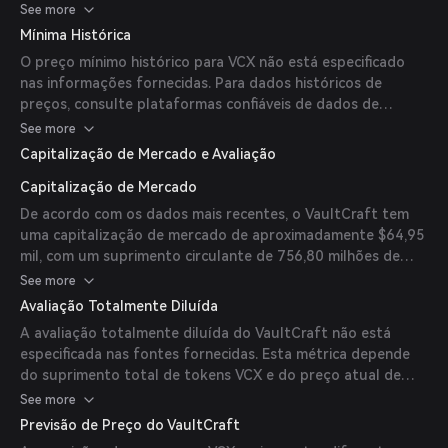
mercado de criptomoedas.
See more
Mínima Histórica
O preço mínimo histórico para VCX não está especificado
nas informações fornecidas. Para dados históricos de
preços, consulte plataformas confiáveis de dados de
mercado de criptomoedas.
See more
Capitalização de Mercado e Avaliação
Capitalização de Mercado
De acordo com os dados mais recentes, o VaultCraft tem
uma capitalização de mercado de aproximadamente $64,95
mil, com um suprimento circulante de 756,80 milhões de
tokens VCX.
Fonte: MEXC Exchange
See more
Avaliação Totalmente Diluída
A avaliação totalmente diluída do VaultCraft não está
especificada nas fontes fornecidas. Esta métrica depende
do suprimento total de tokens VCX e do preço atual de
mercado.
See more
Previsão de Preço do VaultCraft