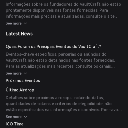
para investidores iniciantes e experientes.
Informações sobre os fundadores do VaultCraft não estão
prontamente disponíveis nas fontes fornecidas. Para
informações mais precisas e atualizadas, consulte o site
oficial do VaultCraft ou os canais oficiais de comunicação.
See more
Latest News
Quais Foram os Principais Eventos do VaultCraft?
Eventos-chave específicos, parcerias ou anúncios do
VaultCraft não estão detalhados nas fontes fornecidas.
Para as atualizações mais recentes, consulte os canais
oficiais do VaultCraft.
See more
Próximos Eventos
Último Airdrop
Detalhes sobre próximos airdrops, incluindo datas,
quantidades de tokens e critérios de elegibilidade, não
estão especificados nas informações disponíveis. Por favor,
verifique os anúncios oficiais do VaultCraft para tais
See more
eventos.
ICO Time