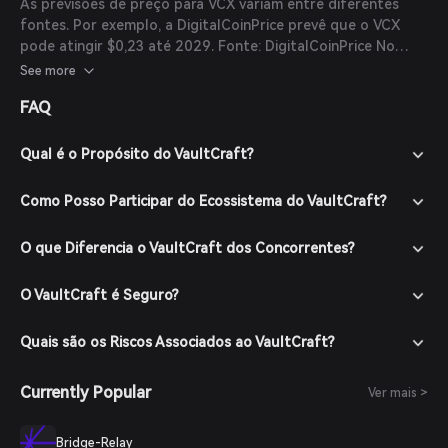
As previsões de preço para VCX variam entre diferentes
fontes. Por exemplo, a DigitalCoinPrice prevê que o VCX
pode atingir $0,23 até 2029.
Fonte: DigitalCoinPrice
No
entanto, é importante notar que os mercados de
See more
criptomoedas são altamente voláteis, e tais previsões
FAQ
devem ser consideradas com cautela. Sempre realize uma
pesquisa aprofundada antes de tomar decisões de
investimento.
Qual é o Propósito do VaultCraft?
Como Posso Participar do Ecossistema do VaultCraft?
O que Diferencia o VaultCraft dos Concorrentes?
O VaultCraft é Seguro?
Quais são os Riscos Associados ao VaultCraft?
Currently Popular
Ver mais >
Bridge-Relay