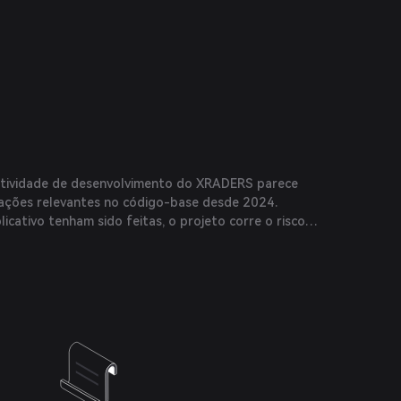
atividade de desenvolvimento do XRADERS parece
ações relevantes no código-base desde 2024.
icativo tenham sido feitas, o projeto corre o risco
orrentes sem inovação visível no protocolo.