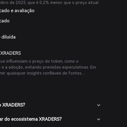
mbro de 2025, que é 0,2% menor que o preço atual.
cado e avaliação
rcado
 diluída
o XRADERS
que influenciam o preço do token, como o
e a adoção, evitando previsões especulativas. Em
mir quaisquer insights confiáveis de fontes
nálises de especialistas disponíveis online. Se não
áveis, por favor indique que atualmente não existem
r especialistas ou publicações confiáveis.
do XRADERS?
ar do ecossistema XRADERS?