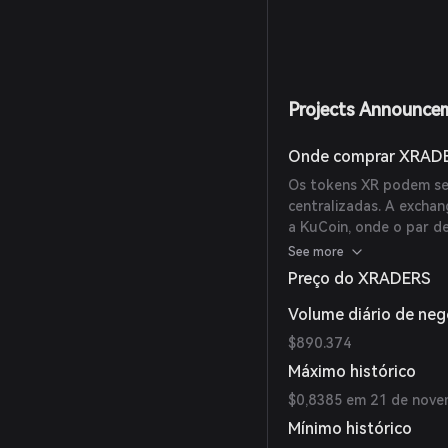
Projects Announce
Onde comprar XRAD
Os tokens XR podem se
centralizadas. A excha
a KuCoin, onde o par d
negociação de $168.615
See more
Preço do XRADERS
Volume diário de ne
$890.374
Máximo histórico
$0,8385 em 21 de nove
Mínimo histórico