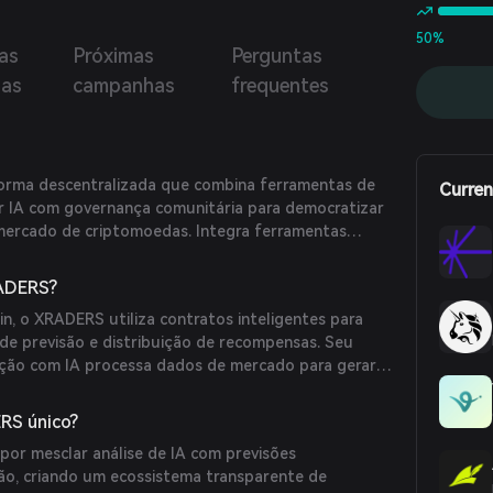
50%
as
Próximas
Perguntas
ias
campanhas
frequentes
rma descentralizada que combina ferramentas de
Curren
r IA com governança comunitária para democratizar
 mercado de criptomoedas. Integra ferramentas
gamificadas na BNB Chain, permitindo que os
 previsões de direção de preço e ganhem
ADERS?
ões precisas.
n, o XRADERS utiliza contratos inteligentes para
e previsão e distribuição de recompensas. Seu
ação com IA processa dados de mercado para gerar
nquanto elementos gamificados como competições de
 engajamento dos usuários.
RS único?
or mesclar análise de IA com previsões
ão, criando um ecossistema transparente de