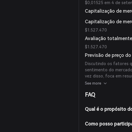
$0,01525 em 4 de sete
Capitalização de mer
Capitalização de me
$1.527.470
Avaliação totalmente
$1.527.470
Previsão de preço d
Discutindo os fatores 
sentimento do mercado 
vez disso, foca em resu
respeitáveis, mídia ou a
See more
houver previsões confi
FAQ
previsões disponíveis po
Qual é o propósito 
Como posso particip