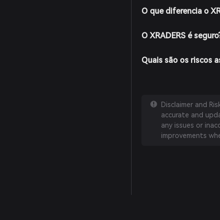
O que diferencia o 
O XRADERS é seguro
Quais são os riscos
Disclaimer and Ri
accurate and updat
any issues or inac
improvements whe
English
日本語