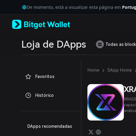
English
De momento, está a visualizar esta página em
Portug
日本語
Tiếng Việt
Русский
Español (Latinoamérica)
Türkçe
Italiano
Loja de DApps
Todas as block
Français
Deutsch
简体中文
繁體中文
›
Home
DApp Home
Português (Portugal)
Favoritos
Bahasa Indonesia
ภาษาไทย
XR
العربية
Histórico
हिन्दी
XRADE
বাংলা
capaci
anális
Español
Português (Brasil)
Español (Argentina)
DApps recomendadas