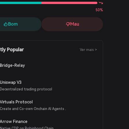
50%
Bom
Mau
tly Popular
Ver mais >
Bridge-Relay
Uniswap V3
Decentralized trading protocol
Virtuals Protocol
Create and Co-own Onchain AI Agents .
Arrow Finance
Native CDP on Robinhood Chain