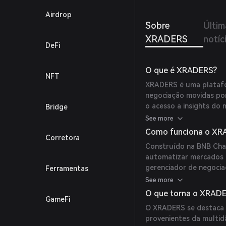
Airdrop
Sobre
Últim
XRADERS
notíc
DeFi
O que é XRADERS?
NFT
XRADERS é uma platafo
negociação movidas po
o acesso a insights do
Bridge
preditivas e mecânicas 
See more
usuários participem de
Como funciona o XR
Corretora
recompensas por previs
Construído na BNB Chai
automatizar mercados d
gerenciador de negoci
Ferramentas
insights acionáveis, e
See more
previsão impulsionam o
O que torna o XRADE
GameFi
O XRADERS se destaca p
provenientes da multid