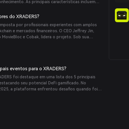
hecimento. As principais características incluem
 com IA, competições de previsão gamificadas e um
orientado pela comunidade.
ores do XRADERS?
mposta por profissionais experientes com amplos
hain e mercados financeiros. O CEO Jeffrey Jin,
ovieBloc e Cobak, lidera o projeto. Sob sua
BL e CBK foram listados em grandes exchanges como
strando a forte capacidade operacional da equipe.
ipais eventos para o XRADERS?
ADERS foi destaque em uma lista dos 5 principais
estacando seu potencial DeFi gamificado. No
025, a plataforma enfrentou desafios quando foi
S devido a preocupações com liquidez.