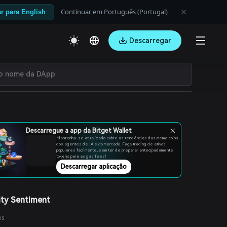
Continuar em Português (Portugal)
r para English
Descarregar
Descarregue a app da Bitget Wallet
Mantenha-se atualizado sobre as tendências das meme coins,
dos agentes de IA e do mercado. Faça trading de ativos
populares facilmente, sem ter de preparar antecipadamente
tokens para as gas fees!
Descarregar aplicação
ty Sentiment
es