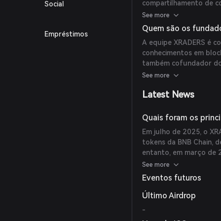
compartilhamento de con
Social
insights de negociação
See more
modelo de governança 
Quem são os fundad
Empréstimos
A equipe XRADERS é co
conhecimentos em blockc
também cofundador do M
liderança, os tokens M
See more
Upbit e Binance, demon
Latest News
Quais foram os princ
Em julho de 2025, o XR
tokens da BNB Chain, d
entanto, em março de 2
removida da OKX e ONU
See more
Eventos futuros
Último Airdrop
-