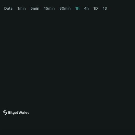
LISTA Price Chart
Data
1min
5min
15min
30min
1h
4h
1D
1S