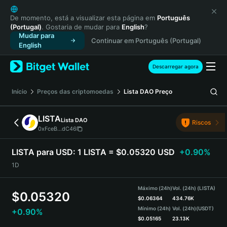
English
日本語
De momento, está a visualizar esta página em
Português
(Portugal)
. Gostaria de mudar para
English
?
Tiếng Việt
Mudar para
Continuar em Português (Portugal)
Русский
English
Español (Latinoamérica)
Türkçe
Descarregar agora
Italiano
Français
Início
Preços das criptomoedas
Lista DAO
Preço
Deutsch
简体中文
LISTA
Lista DAO
Riscos
繁體中文
0xFceB...dC46
Português (Portugal)
Bahasa Indonesia
LISTA para USD:
1 LISTA = $0.05320 USD
+0.90%
ภาษาไทย
1D
हिन्दी
বাংলা
Máximo (24h)
Vol. (24h) (LISTA)
$
0.05320
Español
$
0.06364
434.76K
Mínimo (24h)
Vol. (24h)
(USDT)
+0.90%
Português (Brasil)
$
0.05165
23.13K
Español (Argentina)