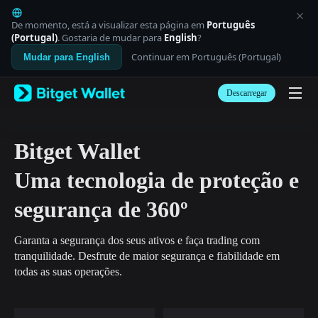
English
日本語
De momento, está a visualizar esta página em
Português
Tiếng Việt
(Portugal)
. Gostaria de mudar para
English
?
Русский
Continuar em Português (Portugal)
Mudar para English
Español (Latinoamérica)
Türkçe
Descarregar
Italiano
Français
Deutsch
简体中文
Bitget Wallet
繁體中文
Português (Portugal)
Uma tecnologia de proteção e
Bahasa Indonesia
ภาษาไทย
segurança de 360º
العربية
हिन्दी
Garanta a segurança dos seus ativos e faça trading com
বাংলা
tranquilidade. Desfrute de maior segurança e fiabilidade em
Español
todas as suas operações.
Português (Brasil)
Español (Argentina)