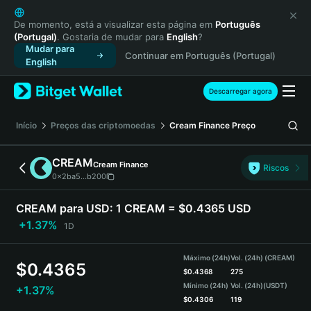
English
日本語
De momento, está a visualizar esta página em
Português
(Portugal)
. Gostaria de mudar para
English
?
Tiếng Việt
Mudar para
Continuar em Português (Portugal)
Русский
English
Español (Latinoamérica)
Türkçe
Descarregar agora
Italiano
Français
Início
Preços das criptomoedas
Cream Finance
Preço
Deutsch
简体中文
CREAM
Cream Finance
Riscos
繁體中文
0x2ba5...b200
Português (Portugal)
Bahasa Indonesia
CREAM para USD:
1 CREAM = $0.4365 USD
ภาษาไทย
+1.37%
1D
हिन्दी
বাংলা
Máximo (24h)
Vol. (24h) (CREAM)
$
0.4365
Español
$
0.4368
275
Mínimo (24h)
Vol. (24h)
(USDT)
+1.37%
Português (Brasil)
$
0.4306
119
Español (Argentina)