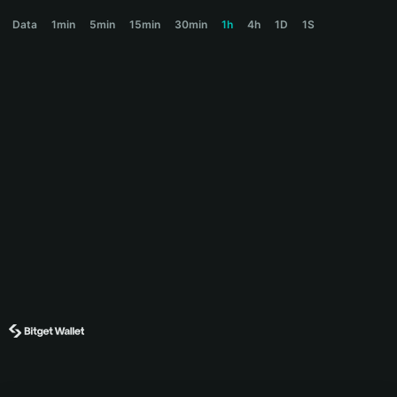
CREAM Price Chart
Data
1min
5min
15min
30min
1h
4h
1D
1S