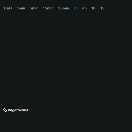
PROJECT89 Price Chart
Data
1min
5min
15min
30min
1h
4h
1D
1S