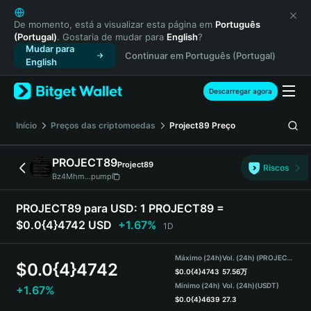
English
日本語
De momento, está a visualizar esta página em
Português
(Portugal)
. Gostaria de mudar para
English
?
Tiếng Việt
Mudar para
Continuar em Português (Portugal)
Русский
English
Español (Latinoamérica)
Türkçe
Descarregar agora
Italiano
Français
Início
Preços das criptomoedas
Project89
Preço
Deutsch
简体中文
PROJECT89
Project89
Riscos
繁體中文
Bz4Mhm...pump
Português (Portugal)
Bahasa Indonesia
PROJECT89 para USD:
1 PROJECT89 =
ภาษาไทย
$0.0{4}4742 USD
+1.67%
1D
हिन्दी
বাংলা
Máximo (24h)
Vol. (24h) (PROJECT89)
$
0.0{4}4742
Español
$
0.0{4}4743
57.56万
Mínimo (24h)
Vol. (24h)
(USDT)
+1.67%
Português (Brasil)
$
0.0{4}4639
27.3
Español (Argentina)