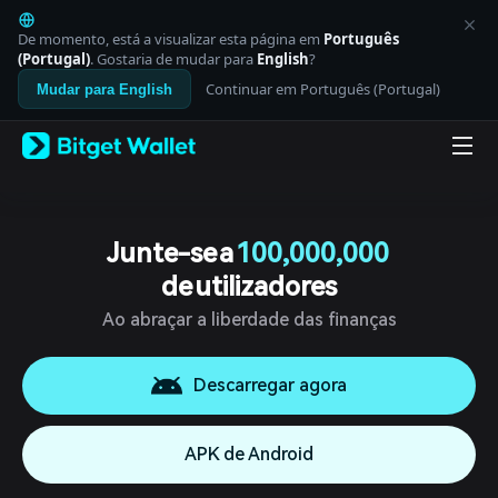
English
日本語
De momento, está a visualizar esta página em
Português
Tiếng Việt
(Portugal)
. Gostaria de mudar para
English
?
Русский
Continuar em Português (Portugal)
Mudar para English
Español (Latinoamérica)
Türkçe
Italiano
Français
Deutsch
简体中文
繁體中文
Junte-se a
100,000,000
Português (Portugal)
de utilizadores
Bahasa Indonesia
ภาษาไทย
Ao abraçar a liberdade das finanças
العربية
हिन्दी
বাংলা
Descarregar agora
Español
Português (Brasil)
APK de Android
Español (Argentina)