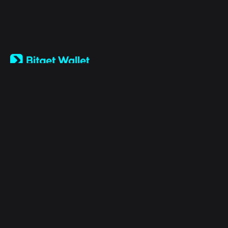
English
日本語
Tiếng Việt
Русский
Sobre nós
Español (Latinoamérica)
Türkçe
Bitget Wallet X
Italiano
Français
Segurança
Deutsch
简体中文
Ferramentas
繁體中文
Português (Portugal)
Ativos
Bahasa Indonesia
ภาษาไทย
Products
العربية
हिन्दी
Recursos
বাংলা