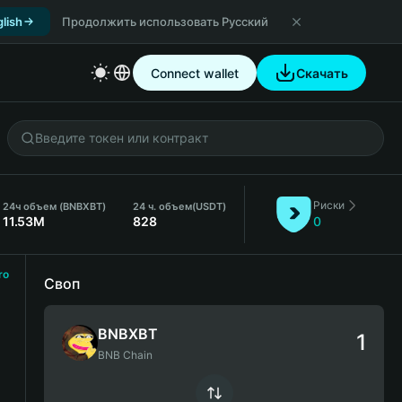
lish
Продолжить использовать Русский
Connect wallet
Скачать
Риски
24ч объем (BNBXBT)
24 ч. объем
(USDT)
11.53M
828
0
ro
Своп
BNBXBT
BNB Chain