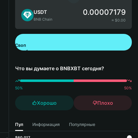
0.00007179
USDT
BNB Chain
≈ $
0.00
Своп
Скачайте Bitget Wallet
Что вы думаете о BNBXBT сегодня?
50
%
50
%
Хорошо
Плохо
Пул
Информация
Популярные
$60,017