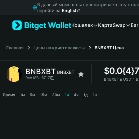
English
В данный момент вы просматриваете эту стра
日本語
перейти на
English
?
Tiếng Việt
Кошелек
Карта
Swap
Ear
Русский
Español (Latinoamérica)
Türkçe
Italiano
Главная
Цены на криптовалюты
BNBXBT
Цена
Français
Deutsch
$
0.0{4}
BNBXBT
简体中文
BNBXBT
繁體中文
0xA18B...8717
BNBXBT в USD:
1 
Português (Portugal)
BNBXBT Price Chart
Bahasa Indonesia
Время
1м
5м
15м
30м
1ч
4ч
1д
1н
ภาษาไทย
हिन्दी
বাংলা
Español
Português (Brasil)
Español (Argentina)