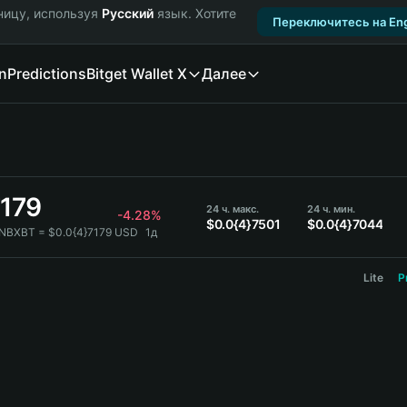
ницу, используя
Русский
язык. Хотите
Переключитесь на Eng
n
Predictions
Bitget Wallet X
Далее
7179
24 ч. макс.
24 ч. мин.
-4.28%
$0.0{4}7501
$0.0{4}7044
BNBXBT = $0.0{4}7179 USD
1д
Lite
P