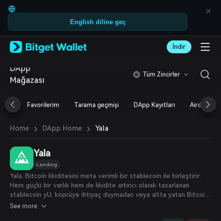
English
日本語
English diline geç
Tiếng Việt
Русский
Español (Latinoamérica)
İndir
Türkçe
Italiano
DApp
Tüm Zincirler
Français
Mağazası
Deutsch
简体中文
Favorilerim
Tarama geçmişi
DApp Kayıtları
Airdrop
繁體中文
Português (Portugal)
›
›
Yala
Home
DApp Home
Bahasa Indonesia
ภาษาไทย
العربية
Yala
हिन्दी
Lending
বাংলা
Yala, Bitcoin likiditesini meta verimli bir stablecoin ile birleştirir.
Español
Hem güçlü bir varlık hem de likidite artırıcı olarak tasarlanan
Português (Brasil)
stablecoin yU, köprüye ihtiyaç duymadan veya altta yatan Bitcoin’i
Español (Argentina)
taşımadan çeşitli ekosistemlerde çalışarak verimliliği artırır. Yala,
See more
Bitcoin sahiplerine ve ekosistem katılımcılarına genişletilmiş