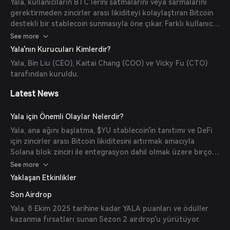
Yala, kullanıcıların BTC’lerini satmalarını veya sarmalarını
gerektirmeden zincirler arası likiditeyi kolaylaştıran Bitcoin
destekli bir stablecoin sunmasıyla öne çıkar. Farklı kullanıcı
tercihleri ve risk toleranslarına uygun Lite, Pro ve Institution
See more
olmak üzere birden fazla kullanıcı modu sağlar.
Yala'nın Kurucuları Kimlerdir?
Yala, Bin Liu (CEO), Kaitai Chang (COO) ve Vicky Fu (CTO)
tarafından kuruldu.
Latest News
Yala için Önemli Olaylar Nelerdir?
Yala, ana ağını başlatma, $YU stablecoin'in tanıtımı ve DeFi
için zincirler arası Bitcoin likiditesini artırmak amacıyla
Solana blok zinciri ile entegrasyon dahil olmak üzere birçok
önemli dönüm noktasına ulaştı.
See more
Yaklaşan Etkinlikler
Son Airdrop
Yala, 8 Ekim 2025 tarihine kadar YALA puanları ve ödüller
kazanma fırsatları sunan Sezon 2 airdrop'u yürütüyor.