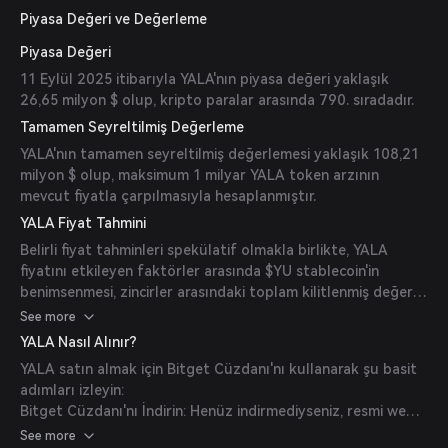
Piyasa Değeri ve Değerleme
Piyasa Değeri
11 Eylül 2025 itibarıyla YALA'nın piyasa değeri yaklaşık
26,65 milyon $ olup, kripto paralar arasında 790. sıradadır.
Tamamen Seyreltilmiş Değerleme
YALA'nın tamamen seyreltilmiş değerlemesi yaklaşık 108,21
milyon $ olup, maksimum 1 milyar YALA token arzının
mevcut fiyatla çarpılmasıyla hesaplanmıştır.
YALA Fiyat Tahmini
Belirli fiyat tahminleri spekülatif olmakla birlikte, YALA
fiyatını etkileyen faktörler arasında $YU stablecoin'in
benimsenmesi, zincirler arasındaki toplam kilitlenmiş değer
(TVL), staking ve Stability Pool katılımı ile yönetişim
See more
faaliyetleri yer alır.
YALA Nasıl Alınır?
YALA satın almak için Bitget Cüzdanı'nı kullanarak şu basit
adımları izleyin:
Bitget Cüzdanı'nı İndirin: Henüz indirmediyseniz, resmi web
sitesinden veya uygulama mağazanızdan Bitget Cüzdan
See more