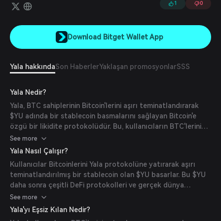
kullanım imkanı sunarken, Bitcoin altyapısının güvenliğini korur.
1
0
Download Bitget Wallet App
Yala hakkında
Son Haberler
Yaklaşan promosyonlar
SSS
Yala Nedir?
Yala, BTC sahiplerinin Bitcoin'lerini aşırı teminatlandırarak
$YU adında bir stablecoin basmalarını sağlayan Bitcoin'e
özgü bir likidite protokolüdür. Bu, kullanıcıların BTC'lerini
satmadan birden fazla blok zinciri ağı üzerinden
See more
merkeziyetsiz finans (DeFi) fırsatlarına erişmelerine olanak
Yala Nasıl Çalışır?
tanır, böylece tam Bitcoin maruziyetini korurken getiri elde
Kullanıcılar Bitcoinlerini Yala protokolüne yatırarak aşırı
etmelerini sağlar.
teminatlandırılmış bir stablecoin olan $YU basarlar. Bu $YU
daha sonra çeşitli DeFi protokolleri ve gerçek dünya
varlıkları üzerinde kullanılabilir, böylece kullanıcılar Bitcoin
See more
sahipliğini korurken getiri kazanabilirler.
Yala'yı Eşsiz Kılan Nedir?