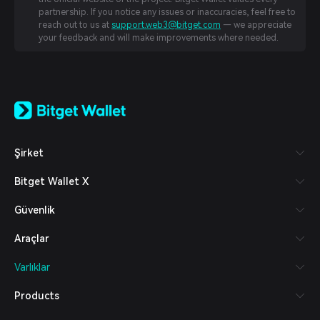
partnership. If you notice any issues or inaccuracies, feel free to
reach out to us at
support.web3@bitget.com
— we appreciate
your feedback and will make improvements where needed.
English
日本語
Tiếng Việt
Русский
Şirket
Español (Latinoamérica)
Türkçe
Bitget Wallet X
Italiano
Français
Güvenlik
Deutsch
简体中文
Araçlar
繁體中文
Português (Portugal)
Varlıklar
Bahasa Indonesia
ภาษาไทย
Products
العربية
हिन्दी