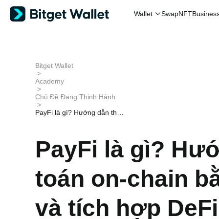
Wallet
Swap
NFT
Busines
Bitget Wallet
>
Academy
>
Chủ Đề Đang Thịnh Hành
>
PayFi là gì? Hướng dẫn than
h toán on-chain bằng tiền điệ
n tử và tích hợp DeFi
PayFi là gì? Hư
toán on-chain bằ
và tích hợp DeFi