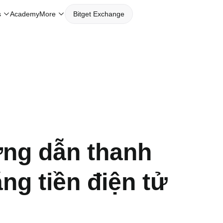
s
Academy
More
Bitget Exchange
ớng dẫn thanh
ng tiền điện tử