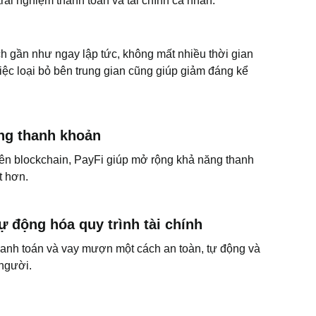
rải nghiệm thanh toán và tài chính cá nhân:
h gần như ngay lập tức, không mất nhiều thời gian
ệc loại bỏ bên trung gian cũng giúp giảm đáng kể
ăng thanh khoản
rên blockchain, PayFi giúp mở rộng khả năng thanh
t hơn.
 động hóa quy trình tài chính
hanh toán và vay mượn một cách an toàn, tự động và
 người.