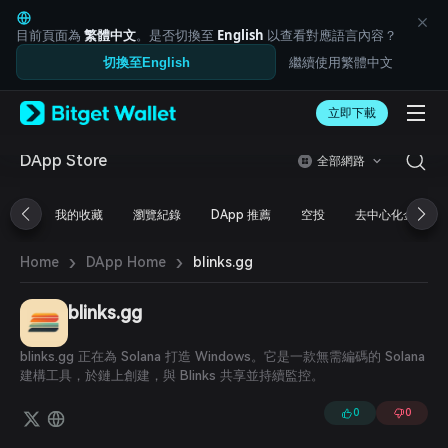
English
日本語
目前頁面為
繁體中文
。是否切換至
English
以查看對應語言內容？
Tiếng Việt
繼續使用繁體中文
切換至English
Русский
Español (Latinoamérica)
Türkçe
立即下載
Italiano
Français
DApp Store
全部網路
Deutsch
简体中文
我的收藏
瀏覽紀錄
DApp 推薦
空投
去中心化金融
繁體中文
Português (Portugal)
›
›
Bahasa Indonesia
blinks.gg
Home
DApp Home
ภาษาไทย
العربية
blinks.gg
हिन्दी
বাংলা
blinks.gg 正在為 Solana 打造 Windows。它是一款無需編碼的 Solana
Español
建構工具，於鏈上創建，與 Blinks 共享並持續監控。
Português (Brasil)
Español (Argentina)
0
0