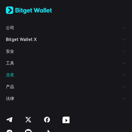
English
日本語
Tiếng Việt
Русский
公司
Español (Latinoamérica)
Türkçe
Bitget Wallet X
Italiano
Français
安全
Deutsch
简体中文
工具
繁體中文
Português (Portugal)
資產
Bahasa Indonesia
ภาษาไทย
产品
العربية
हिन्दी
法律
বাংলা
Español
Português (Brasil)
Español (Argentina)