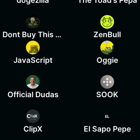
dogezilla
The Toad's Pepa
Dont Buy This Shit
ZenBull
JavaScript
Oggie
Official Dudas
SOOK
EL
ClipX
El Sapo Pepe