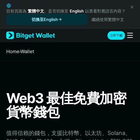
English
日本語
目前頁面為
繁體中文
。是否切換至
English
以查看對應語言內容？
Tiếng Việt
切換至English
繼續使用繁體中文
Русский
Español (Latinoamérica)
立即下載
Türkçe
Italiano
Home
›
Wallet
Français
Deutsch
简体中文
繁體中文
Português (Portugal)
Web3 最佳免費加密
Bahasa Indonesia
ภาษาไทย
貨幣錢包
हिन्दी
বাংলা
Español
Português (Brasil)
值得信賴的錢包，支援比特幣、以太坊、Solana、
Español (Argentina)