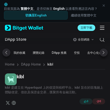
English
日本語
目前頁面為
繁體中文
。是否切換至
English
以查看對應語言內容？
Tiếng Việt
繼續使用繁體中文
切換至English
Русский
Español (Latinoamérica)
Türkçe
立即下載
Italiano
Français
DApp Store
全部網路
Deutsch
简体中文
我的收藏
瀏覽紀錄
DApp 推薦
空投
去中心化金融
繁體中文
Português (Portugal)
›
›
Bahasa Indonesia
kibl
Home
DApp Home
ภาษาไทย
العربية
kibl
हिन्दी
বাংলা
kibl 是建立在 Hyperliquid 上的借貸與槓桿平台。kibl 旨在於區塊鏈上
Español
體驗借貸、借款及保證金交易，匯聚所有金融活動。
Português (Brasil)
Español (Argentina)
0
0