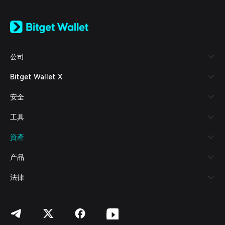
English
日本語
Tiếng Việt
Русский
公司
Español (Latinoamérica)
Türkçe
Bitget Wallet X
Italiano
Français
安全
Deutsch
简体中文
工具
繁體中文
Português (Portugal)
資產
Bahasa Indonesia
ภาษาไทย
产品
العربية
हिन्दी
法律
বাংলা
Español
Português (Brasil)
Español (Argentina)