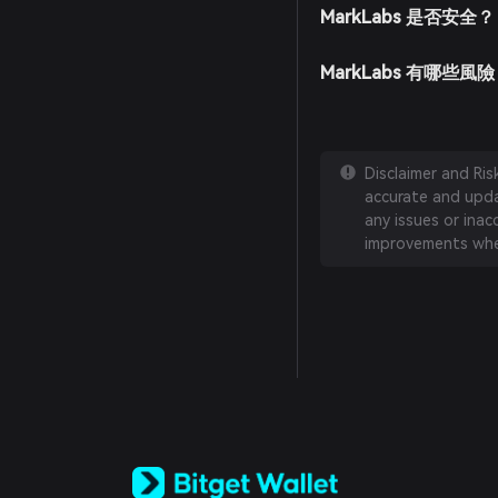
MarkLabs 是否安全？
MarkLabs 有哪些風
Disclaimer and Ri
accurate and updat
any issues or inac
improvements whe
English
日本語
Tiếng Việt
Русский
Español (Latinoamérica)