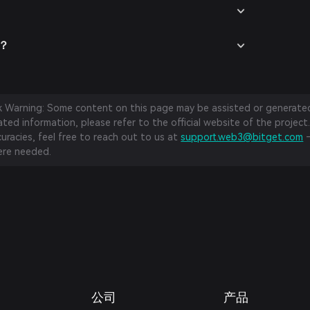
險？
sk Warning: Some content on this page may be assisted or generated 
ed information, please refer to the official website of the project.
curacies, feel free to reach out to us at
support.web3@bitget.com
—
re needed.
公司
产品