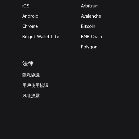
iOS
Arbitrum
Android
Avalanche
Chrome
Bitcoin
Bitget Wallet Lite
BNB Chain
Polygon
法律
隱私協議
用戶使用協議
风险披露