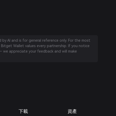
by AI and is for general reference only. For the most
 Bitget Wallet values every partnership. If you notice
 we appreciate your feedback and will make
下載
資產