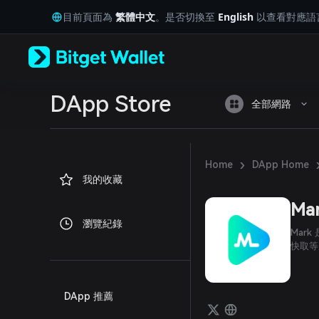
English
目前頁面為
繁體中文
。是否切換至
English
以查看對應語
日本語
Tiếng Việt
Русский
Español (Latinoamérica)
Türkçe
Italiano
DApp Store
全部網路
Français
Deutsch
简体中文
繁體中文
›
Home
DApp Home
Português (Portugal)
我的收藏
Bahasa Indonesia
ภาษาไทย
Ma
العربية
瀏覽紀錄
हिन्दी
Mar
বাংলা
快取等
Español
Português (Brasil)
Español (Argentina)
DApp 推薦