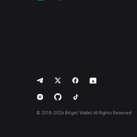
Türkçe
Italiano
Français
Deutsch
简体中文
繁體中文
Português (Portugal)
Bahasa Indonesia
ภาษาไทย
العربية
हिन्दी
বাংলা
Español
Português (Brasil)
Español (Argentina)
© 2018-2026 Bitget Wallet All Rights Reserved