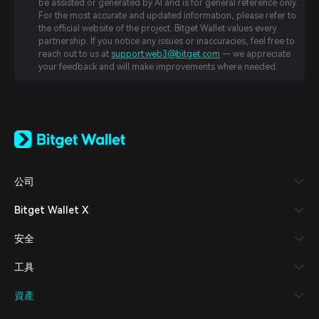
be assisted or generated by AI and is for general reference only.
For the most accurate and updated information, please refer to
the official website of the project. Bitget Wallet values every
partnership. If you notice any issues or inaccuracies, feel free to
reach out to us at
support.web3@bitget.com
— we appreciate
your feedback and will make improvements where needed.
English
日本語
Tiếng Việt
Русский
公司
Español (Latinoamérica)
Türkçe
Bitget Wallet X
Italiano
Français
安全
Deutsch
简体中文
工具
繁體中文
Português (Portugal)
資產
Bahasa Indonesia
ภาษาไทย