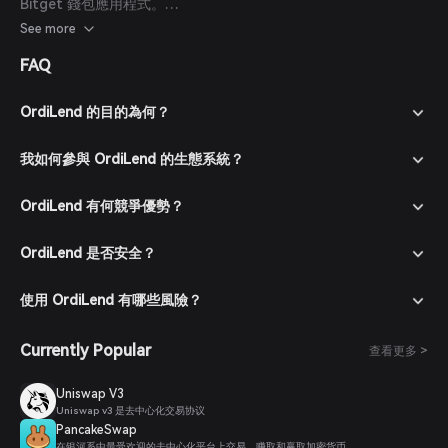
Bitget 錢包應用程式。
創建帳戶：打開應用並依照螢幕上的指示創建新帳戶，確保使用強
See more
密碼保護您的帳戶。
FAQ
充值錢包：通過轉帳加密貨幣或使用支持的付款方式購買加密貨
幣，將資金存入您的 Bitget 錢包。
進入市場：在 Bitget 錢包中，前往市場區域並搜尋 OrdiLend 以
OrdiLend 的目的為何？
查看可用交易對。
下單購買：選擇所需的交易對（如 OrdiLend/USDT），輸入購買
我如何參與 OrdiLend 的生態系統？
數量並確認訂單。交易完成後，OrdiLend 將會添加到您的錢包
中。
OrdiLend 有何競爭優勢？
OrdiLend 是否安全？
使用 OrdiLend 有哪些風險？
Currently Popular
查看更多 >
Uniswap V3
Uniswap v3 是去中心化交易协议
PancakeSwap
在银河系中最受欢迎的去中心化平台上交易、赚取和赢取加密货币。