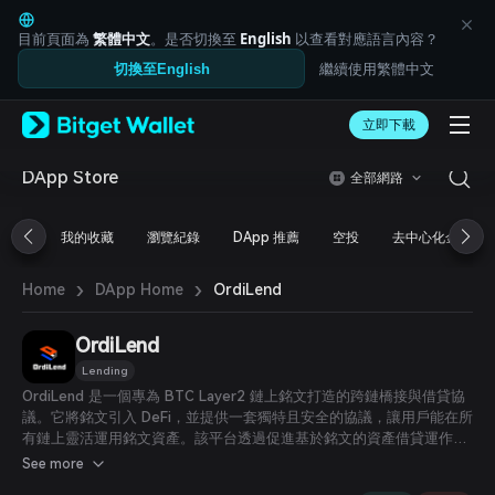
English
日本語
目前頁面為
繁體中文
。是否切換至
English
以查看對應語言內容？
Tiếng Việt
繼續使用繁體中文
切換至English
Русский
Español (Latinoamérica)
Türkçe
立即下載
Italiano
Français
DApp Store
全部網路
Deutsch
简体中文
我的收藏
瀏覽紀錄
DApp 推薦
空投
去中心化金融
繁體中文
Português (Portugal)
›
›
Bahasa Indonesia
OrdiLend
Home
DApp Home
ภาษาไทย
العربية
OrdiLend
हिन्दी
Lending
বাংলা
OrdiLend 是一個專為 BTC Layer2 鏈上銘文打造的跨鏈橋接與借貸協
Español
議。它將銘文引入 DeFi，並提供一套獨特且安全的協議，讓用戶能在所
Português (Brasil)
有鏈上靈活運用銘文資產。該平台透過促進基於銘文的資產借貸運作，
Español (Argentina)
用戶若擁有銘文，便能將其投入運作，通過出借賺取被動收入；而借款
See more
者則可獲取這些獨特資產以滿足多種需求，為迅速演變的市場帶來靈活