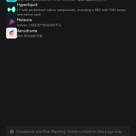
Hyperliquid
L1 with performant native components, including a DEX with 100+ perps
and native spot.
Meteora
Solana 上稳定资产的流动性平台
Aerodrome
DEX 和流动性市场
Disclaimer and Risk Warning: Some content on this page may