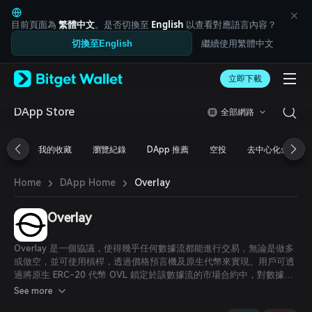
English
日本語
目前頁面為
繁體中文
。是否切換至
English
以查看對應語言內容？
Tiếng Việt
繼續使用繁體中文
切換至English
Русский
Español (Latinoamérica)
Türkçe
立即下載
Italiano
Français
DApp Store
全部網路
Deutsch
简体中文
我的收藏
瀏覽紀錄
DApp 推薦
空投
去中心化金融
繁體中文
Português (Portugal)
›
›
Bahasa Indonesia
Overlay
Home
DApp Home
ภาษาไทย
العربية
Overlay
हिन्दी
বাংলা
Overlay 是一個協議，使得幾乎任何數據流都能進行交易，無論是做多
Español
或做空，並可使用槓桿，透過價格預言機及原生代幣來實現。用戶可透
Português (Brasil)
過將原生 ERC-20 代幣 OVL 鎖定於該數據流的市場合約中，對數據流
Español (Argentina)
的價值進行槓桿多空操作。Overlay 的最終目標是建立一個自我持續的
See more
協議，為所有參與者（交易者、流動性提供者及治理參與者）提供成長