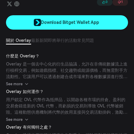
的激勵。若能成功，DeFi 用戶將能將任何抗操縱的數據流轉化為金融工
0
1
具。
Download Bitget Wallet App
關於 Overlay
最新新聞
即將舉行的活動
常見問題
什麼是 Overlay？
Overlay 是一個去中心化的衍生品協議，允許在非傳統數據流上進
行槓桿交易，例如遊戲指標、社交趨勢或能源價格，而無需對手方
流動性。它讓用戶可以透過創建合成市場來對各種數據源進行投
機，協議本身則作為對手方。
See more
Overlay 如何運作？
用戶鎖定 OVL 代幣作為抵押品，以開啟各種市場的持倉。盈利的
交易會鑄造新的 OVL 代幣，而虧損的交易則導致 OVL 代幣被銷
毀。這種動態供應機制將代幣的效用直接與交易活動掛鉤，激勵參
與同時管理通脹風險。
See more
Overlay 有何獨特之處？