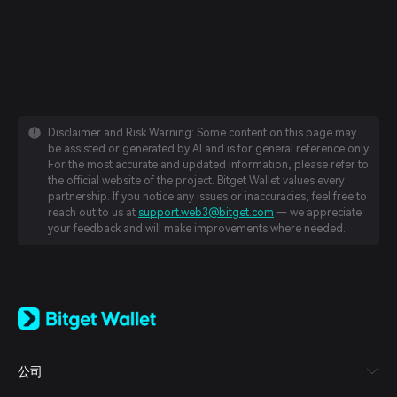
Disclaimer and Risk Warning: Some content on this page may
be assisted or generated by AI and is for general reference only.
For the most accurate and updated information, please refer to
the official website of the project. Bitget Wallet values every
partnership. If you notice any issues or inaccuracies, feel free to
reach out to us at
support.web3@bitget.com
— we appreciate
your feedback and will make improvements where needed.
English
日本語
Tiếng Việt
Русский
公司
Español (Latinoamérica)
Türkçe