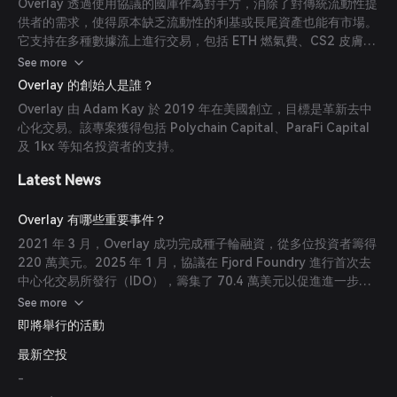
Overlay 透過使用協議的國庫作為對手方，消除了對傳統流動性提
供者的需求，使得原本缺乏流動性的利基或長尾資產也能有市場。
它支持在多種數據流上進行交易，包括 ETH 燃氣費、CS2 皮膚價
格，甚至天氣模式。
See more
Overlay 的創始人是誰？
Overlay 由 Adam Kay 於 2019 年在美國創立，目標是革新去中
心化交易。該專案獲得包括 Polychain Capital、ParaFi Capital
及 1kx 等知名投資者的支持。
Latest News
Overlay 有哪些重要事件？
2021 年 3 月，Overlay 成功完成種子輪融資，從多位投資者籌得
220 萬美元。2025 年 1 月，協議在 Fjord Foundry 進行首次去
中心化交易所發行（IDO），籌集了 70.4 萬美元以促進進一步擴
展。2025 年 8 月，代幣生成事件（TGE）與協議正式啟動同步進
See more
行，標誌著其公開交易的開始。
即將舉行的活動
最新空投
-