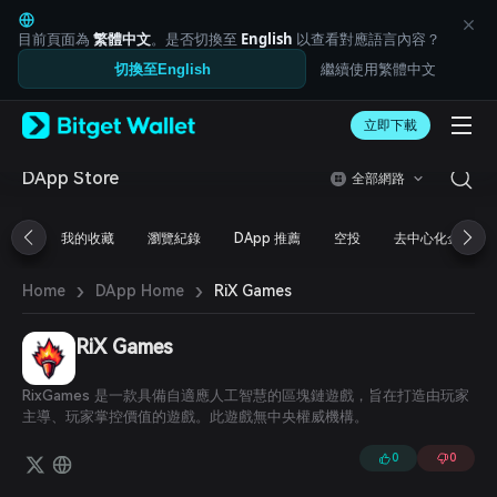
English
日本語
目前頁面為
繁體中文
。是否切換至
English
以查看對應語言內容？
Tiếng Việt
繼續使用繁體中文
切換至English
Русский
Español (Latinoamérica)
Türkçe
立即下載
Italiano
Français
DApp Store
全部網路
Deutsch
简体中文
我的收藏
瀏覽紀錄
DApp 推薦
空投
去中心化金融
繁體中文
Português (Portugal)
›
›
Bahasa Indonesia
RiX Games
Home
DApp Home
ภาษาไทย
العربية
RiX Games
हिन्दी
বাংলা
RixGames 是一款具備自適應人工智慧的區塊鏈遊戲，旨在打造由玩家
Español
主導、玩家掌控價值的遊戲。此遊戲無中央權威機構。
Português (Brasil)
Español (Argentina)
0
0