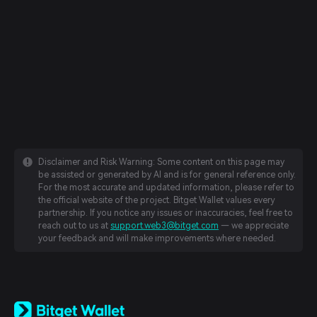
Disclaimer and Risk Warning: Some content on this page may
be assisted or generated by AI and is for general reference only.
For the most accurate and updated information, please refer to
the official website of the project. Bitget Wallet values every
partnership. If you notice any issues or inaccuracies, feel free to
reach out to us at
support.web3@bitget.com
— we appreciate
your feedback and will make improvements where needed.
English
日本語