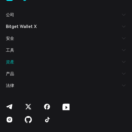
Tiếng Việt
Русский
公司
Español (Latinoamérica)
Türkçe
Bitget Wallet X
Italiano
Français
安全
Deutsch
简体中文
工具
繁體中文
Português (Portugal)
資產
Bahasa Indonesia
ภาษาไทย
产品
العربية
हिन्दी
法律
বাংলা
Español
Português (Brasil)
Español (Argentina)