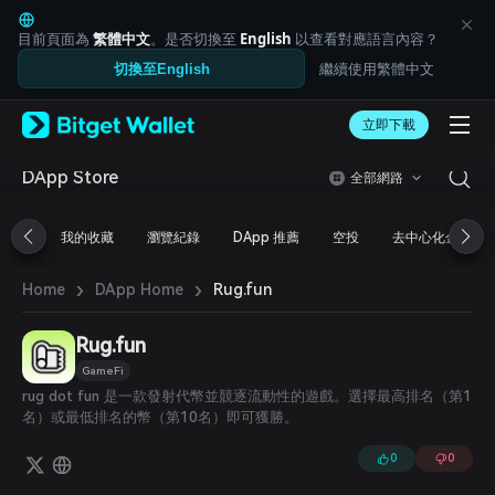
English
日本語
目前頁面為
繁體中文
。是否切換至
English
以查看對應語言內容？
Tiếng Việt
繼續使用繁體中文
切換至English
Русский
Español (Latinoamérica)
Türkçe
立即下載
Italiano
Français
DApp Store
全部網路
Deutsch
简体中文
我的收藏
瀏覽紀錄
DApp 推薦
空投
去中心化金融
繁體中文
Português (Portugal)
›
›
Bahasa Indonesia
Rug.fun
Home
DApp Home
ภาษาไทย
العربية
Rug.fun
हिन्दी
GameFi
বাংলা
rug dot fun 是一款發射代幣並競逐流動性的遊戲。選擇最高排名（第1
Español
名）或最低排名的幣（第10名）即可獲勝。
Português (Brasil)
Español (Argentina)
0
0