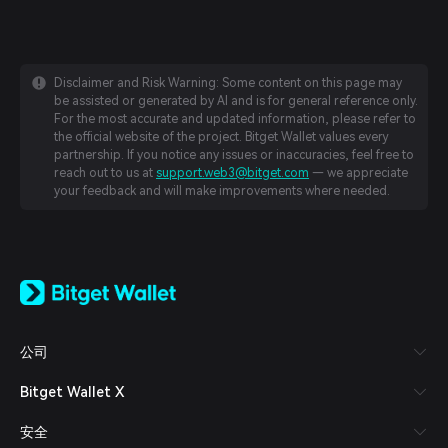
Disclaimer and Risk Warning: Some content on this page may
be assisted or generated by AI and is for general reference only.
For the most accurate and updated information, please refer to
the official website of the project. Bitget Wallet values every
partnership. If you notice any issues or inaccuracies, feel free to
reach out to us at
support.web3@bitget.com
— we appreciate
your feedback and will make improvements where needed.
English
日本語
Tiếng Việt
Русский
公司
Español (Latinoamérica)
Türkçe
Bitget Wallet X
Italiano
Français
安全
Deutsch