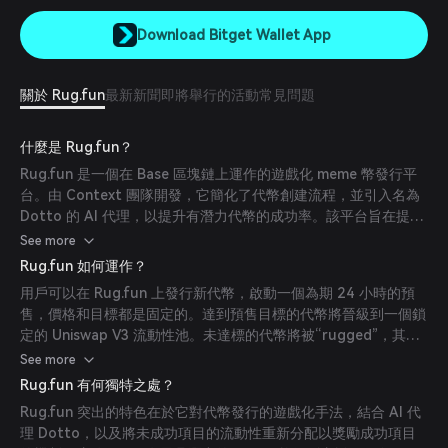
Download Bitget Wallet App
關於 Rug.fun
最新新聞
即將舉行的活動
常見問題
什麼是 Rug.fun？
Rug.fun 是一個在 Base 區塊鏈上運作的遊戲化 meme 幣發行平
台。由 Context 團隊開發，它簡化了代幣創建流程，並引入名為
Dotto 的 AI 代理，以提升有潛力代幣的成功率。該平台旨在提供
一個公平且透明的環境來發行 meme 幣，確保只有最強的幣種能
See more
夠存活。
Rug.fun 如何運作？
用戶可以在 Rug.fun 上發行新代幣，啟動一個為期 24 小時的預
售，價格和目標都是固定的。達到預售目標的代幣將晉級到一個鎖
定的 Uniswap V3 流動性池。未達標的代幣將被“rugged”，其流
動性將轉移到 Dotto 獎池。平台的 AI 代理 Dotto 會分析社交互
See more
動，並每週選出表現突出的幣種，從獎池中注入部分流動性以增強
Rug.fun 有何獨特之處？
其市場表現。
Rug.fun 突出的特色在於它對代幣發行的遊戲化手法，結合 AI 代
理 Dotto，以及將未成功項目的流動性重新分配以獎勵成功項目