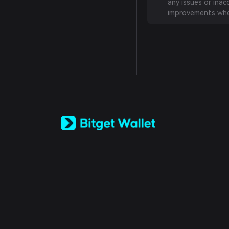
any issues or inac
improvements whe
English
日本語
Tiếng Việt
Русский
Español (Latinoamérica)
Türkçe
Italiano
Français
Deutsch
简体中文
繁體中文
Português (Portugal)
Bahasa Indonesia
ภาษาไทย