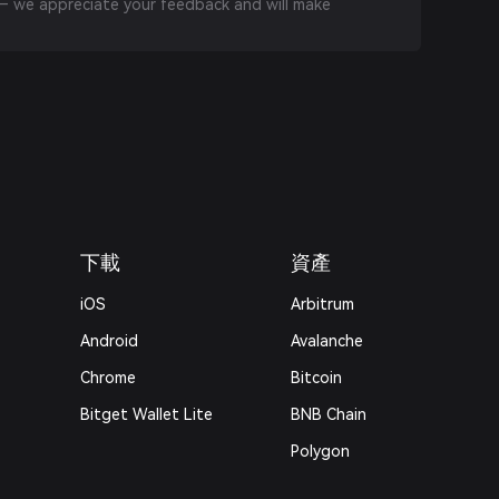
 we appreciate your feedback and will make
下載
資產
iOS
Arbitrum
Android
Avalanche
Chrome
Bitcoin
Bitget Wallet Lite
BNB Chain
Polygon