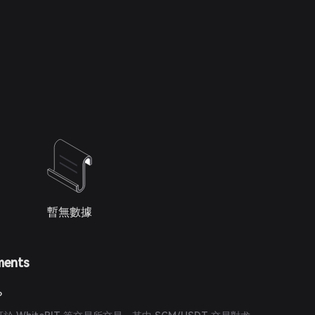
暫無數據
ments
？