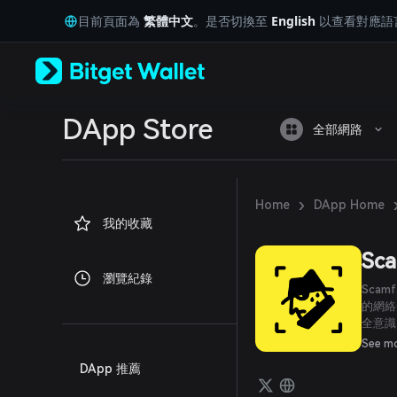
English
目前頁面為
繁體中文
。是否切換至
English
以查看對應語
日本語
Tiếng Việt
Русский
Español (Latinoamérica)
Türkçe
Italiano
DApp Store
全部網路
Français
Deutsch
简体中文
繁體中文
›
Home
DApp Home
Português (Portugal)
我的收藏
Bahasa Indonesia
ภาษาไทย
Sca
العربية
瀏覽紀錄
हिन्दी
Scam
বাংলা
的網絡
全意識
Español
世界中
Português (Brasil)
See m
Español (Argentina)
DApp 推薦