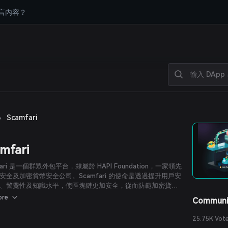
言內容？
›
Scamfari
mfari
fari 是一個群眾外包平台，隸屬於 HAPI Foundation，一家領先
安全及加密貨幣安全公司。Scamfari 的使命是透過提升用戶安
、警覺性及知識水平，使區塊鏈更加安全，從而防範加密貨幣
潛在的詐騙風險。
ore
Communi
25.75K Vot