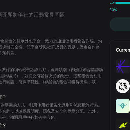
50%
新聞
即將舉行的活動
常見問題
API 基金會開發的群眾外包平台，致力於通過使用者報告詐騙、釣
區塊鏈安全性。該平台獎勵社群成員的貢獻，促進合作努
Curren
詐騙行為。
fari 友好的網站報告欺詐活動，選擇類別（例如社群媒體詐騙
/退出騙局），並提交有證據支持的報告。這些報告會利用
進行驗證，確保準確性。經驗證的報告可獲得獎勵，鼓勵
鏈生態系統。
之處？
其以社群為驅動的方式，利用使用者報告來識別和減輕欺詐行為。
能合約，以確保透明度、隱私及安全的獎勵分配。此外，
3 原則相符，強調用戶中心和去中心化。
是誰？