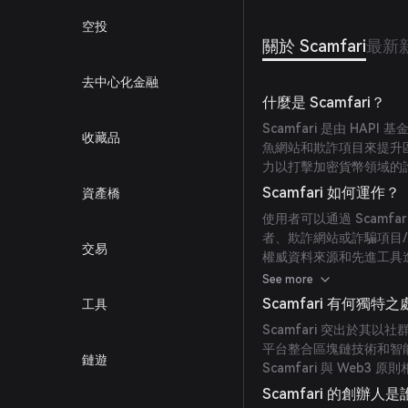
空投
關於 Scamfari
最新
去中心化金融
什麼是 Scamfari？
Scamfari 是由 H
收藏品
魚網站和欺詐項目來提升
力以打擊加密貨幣領域的
Scamfari 如何運作？
資產橋
使用者可以通過 Scam
者、欺詐網站或詐騙項目
交易
權威資料來源和先進工具
積極參與維護安全的區塊
See more
Scamfari 有何獨特
工具
Scamfari 突出於
平台整合區塊鏈技術和智
鏈遊
Scamfari 與 Web
Scamfari 的創辦人