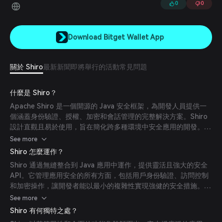
0
0
Download Bitget Wallet App
關於 Shiro
最新新聞
即將舉行的活動
常見問題
什麼是 Shiro？
Apache Shiro 是一個開源的 Java 安全框架，為開發人員提供一
個涵蓋身份驗證、授權、加密和會話管理的完整解決方案。Shiro
設計直觀且易於使用，旨在簡化跨多種環境中安全應用的開發。
(
en.wikipedia.org
)
See more
Shiro 怎麼運作？
Shiro 通過無縫整合到 Java 應用中運作，提供靈活且強大的安全
API。它管理應用安全的所有方面，包括用戶身份驗證、訪問控制
和加密操作，讓開發者能以最小的複雜性實現強健的安全措施。
(
en.wikipedia.org
)
See more
Shiro 有何獨特之處？