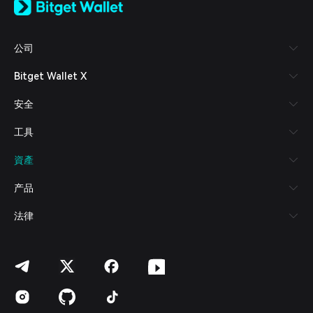
日本語
Tiếng Việt
Русский
公司
Español (Latinoamérica)
Türkçe
Bitget Wallet X
Italiano
Français
安全
Deutsch
简体中文
工具
繁體中文
Português (Portugal)
資產
Bahasa Indonesia
ภาษาไทย
产品
العربية
हिन्दी
法律
বাংলা
Español
Português (Brasil)
Español (Argentina)