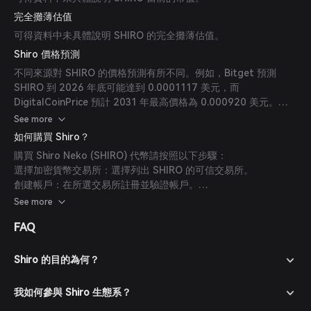
完全攤薄估值
可得資料中未具體說明 SHIRO 的完全攤薄估值。
Shiro 價格預測
不同來源對 SHIRO 的價格預測有所不同。例如，Bitget 預測
SHIRO 到 2026 年底可能達到 0.0001117 美元，而
DigitalCoinPrice 預計 2031 年最高價格為 0.000920 美元。這
些預測屬於投機性質，應謹慎看待。(
bitget.site
)
See more
如何購買 Shiro？
購買 Shiro Neko (SHIRO) 代幣請按照以下步驟：
選擇加密貨幣交易所：選擇列出 SHIRO 的可信交易所。
創建帳戶：在所選交易所註冊並驗證帳戶。
存入資金：透過支援的支付方式將資金存入交易所帳戶。
See more
購買 SHIRO：前往 SHIRO 交易對，輸入購買數量並確認訂單。
FAQ
保障您的代幣：將 SHIRO 代幣轉入安全錢包妥善保管。
Shiro 的目的為何？
我如何參與 Shiro 生態系？