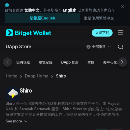
English
日本語
目前頁面為
繁體中文
。是否切換至
English
以查看對應語言內容？
Tiếng Việt
繼續使用繁體中文
切換至English
Русский
Español (Latinoamérica)
Türkçe
立即下載
Italiano
Français
DApp Store
全部網路
Deutsch
简体中文
我的收藏
瀏覽紀錄
DApp 推薦
空投
去中心化金融
繁體中文
Português (Portugal)
›
›
Bahasa Indonesia
Shiro
Home
DApp Home
ภาษาไทย
العربية
Shiro
हिन्दी
বাংলা
Shiro 是一個用於去中心化應用程式儲存各類文件的平台。由 Aayush
Español
Naik 和 Samyak Sarnayak 開發，Shiro Storage 的尖端去中心化儲存
Português (Brasil)
解決方案為開發者分擔繁重的工作，提供簡單的介面，使他們僅需使用
Español (Argentina)
Solidity 合約及呼叫該合約的客戶端即可完成文件儲存。
See more