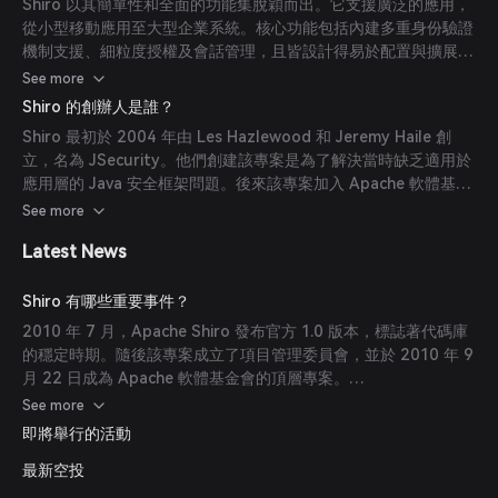
Shiro 以其簡單性和全面的功能集脫穎而出。它支援廣泛的應用，
從小型移動應用至大型企業系統。核心功能包括內建多重身份驗證
機制支援、細粒度授權及會話管理，且皆設計得易於配置與擴展。
(
en.wikipedia.org
)
See more
Shiro 的創辦人是誰？
Shiro 最初於 2004 年由 Les Hazlewood 和 Jeremy Haile 創
立，名為 JSecurity。他們創建該專案是為了解決當時缺乏適用於
應用層的 Java 安全框架問題。後來該專案加入 Apache 軟體基金
會並更名為 Apache Shiro。(
en.wikipedia.org
)
See more
Latest News
Shiro 有哪些重要事件？
2010 年 7 月，Apache Shiro 發布官方 1.0 版本，標誌著代碼庫
的穩定時期。隨後該專案成立了項目管理委員會，並於 2010 年 9
月 22 日成為 Apache 軟體基金會的頂層專案。
(
en.wikipedia.org
)
See more
即將舉行的活動
最新空投