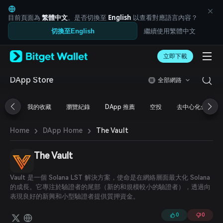
English
日本語
目前頁面為
繁體中文
。是否切換至
English
以查看對應語言內容？
Tiếng Việt
繼續使用繁體中文
切換至English
Русский
Español (Latinoamérica)
Türkçe
立即下載
Italiano
Français
DApp Store
全部網路
Deutsch
简体中文
我的收藏
瀏覽紀錄
DApp 推薦
空投
去中心化金融
繁體中文
Português (Portugal)
›
›
Bahasa Indonesia
The Vault
Home
DApp Home
ภาษาไทย
العربية
The Vault
हिन्दी
বাংলা
Vault 是一個 Solana LST 解決方案，使命是在網絡層面最大化 Solana
Español
的成長。它專注於驗證者的尾部（新的和規模較小的驗證者），透過向
Português (Brasil)
表現良好的新興和小型驗證者提供質押資金。
Español (Argentina)
0
0