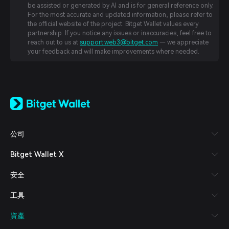
be assisted or generated by AI and is for general reference only.
For the most accurate and updated information, please refer to
the official website of the project. Bitget Wallet values every
partnership. If you notice any issues or inaccuracies, feel free to
reach out to us at
support.web3@bitget.com
— we appreciate
your feedback and will make improvements where needed.
English
日本語
Tiếng Việt
Русский
公司
Español (Latinoamérica)
Türkçe
Bitget Wallet X
Italiano
Français
安全
Deutsch
简体中文
工具
繁體中文
Português (Portugal)
資產
Bahasa Indonesia